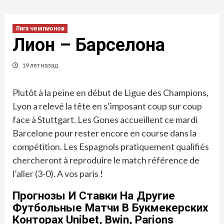
Лига чемпионов
Лион – Барселона
19 лет назад
Plutôt à la peine en début de Ligue des Champions,
Lyon a relevé la tête en s’imposant coup sur coup
face à Stuttgart. Les Gones accueillent ce mardi
Barcelone pour rester encore en course dans la
compétition. Les Espagnols pratiquement qualifiés
chercheront à reproduire le match référence de
l’aller (3-0). A vos paris !
Прогнозы И Ставки На Другие
Футбольные Матчи В Букмекерских
Конторах Unibet, Bwin, Parions