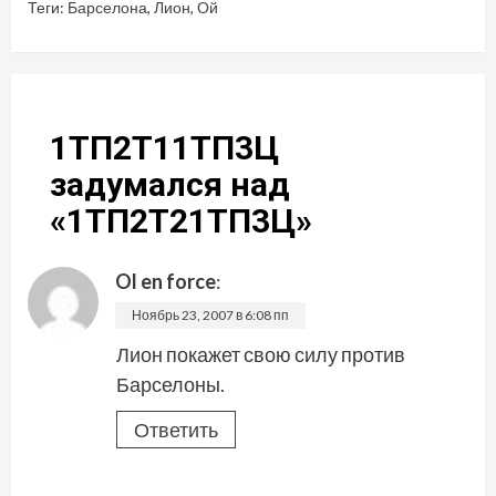
Теги:
Барселона
,
Лион
,
Ой
1ТП2Т11ТП3Ц
задумался над
«1ТП2Т21ТП3Ц»
Ol en force
:
Ноябрь 23, 2007 в 6:08 пп
Лион покажет свою силу против
Барселоны.
Ответить