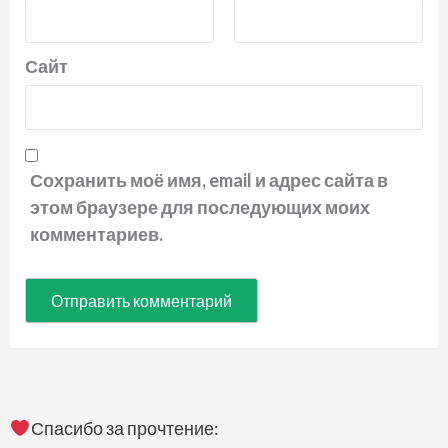
Сайт
Сохранить моё имя, email и адрес сайта в
этом браузере для последующих моих
комментариев.
Спасибо за прочтение: