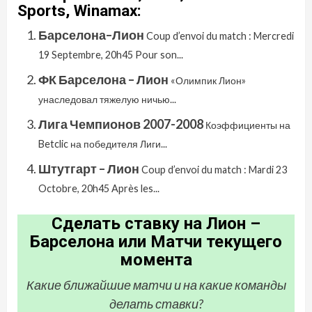
Sports, Winamax:
Барселона–Лион
Coup d’envoi du match : Mercredi
19 Septembre, 20h45 Pour son...
ФК Барселона – Лион
«Олимпик Лион»
унаследовал тяжелую ничью...
Лига Чемпионов 2007-2008
Коэффициенты на
Betclic на победителя Лиги...
Штутгарт – Лион
Coup d’envoi du match : Mardi 23
Octobre, 20h45 Après les...
Сделать ставку на Лион –
Барселона или Матчи текущего
момента
Какие ближайшие матчи и на какие команды
делать ставки?