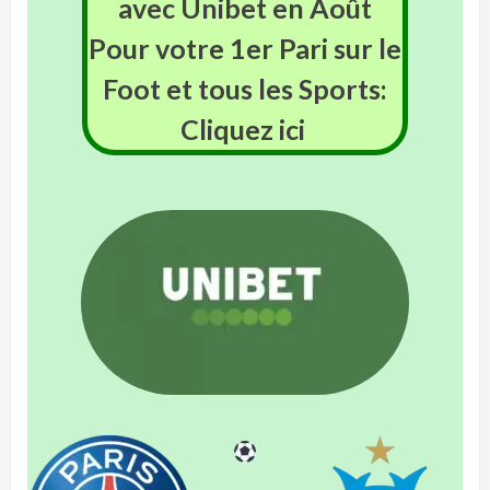
avec Unibet en
Août
Pour votre 1er Pari sur le
Foot et tous les Sports:
Cliquez ici