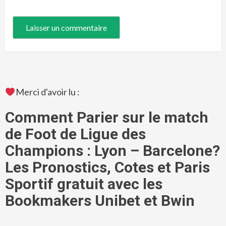
Merci d'avoir lu :
Comment Parier sur le match
de Foot de Ligue des
Champions : Lyon – Barcelone?
Les Pronostics, Cotes et Paris
Sportif gratuit avec les
Bookmakers Unibet et Bwin