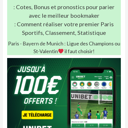
: Cotes, Bonus et pronostics pour parier
avec le meilleur bookmaker
: Comment réaliser votre premier Paris
Sportifs, Classement, Statistique
Paris - Bayern de Munich
: Ligue des Champions ou
St-Valentin
il faut choisir!