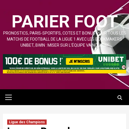
Aller
au
PARIER FOOT
contenu
PRONOSTICS, PARIS-SPORTIFS, COTES ET BONUS POUR TOUS LES
MATCHS DE FOOTBALL DE LA LIGUE 1 AVEC LES BOOKMAKERS
UNIBET, BWIN : MISER SUR L'ÉQUIPE VAINQUEUR!
Menu
primaire
Ligue des Champions