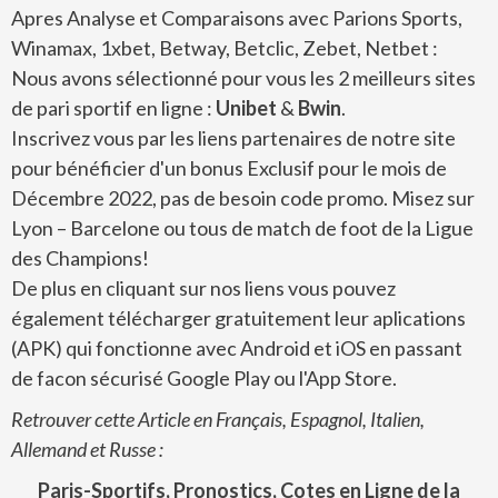
Apres Analyse et Comparaisons avec Parions Sports,
Winamax, 1xbet, Betway, Betclic, Zebet, Netbet :
Nous avons sélectionné pour vous les 2 meilleurs sites
de pari sportif en ligne :
Unibet
&
Bwin
.
Inscrivez vous par les liens partenaires de notre site
pour bénéficier d'un bonus Exclusif pour le mois de
Décembre 2022, pas de besoin code promo. Misez sur
Lyon – Barcelone ou tous de match de foot de la Ligue
des Champions!
De plus en cliquant sur nos liens vous pouvez
également télécharger gratuitement leur aplications
(APK) qui fonctionne avec Android et iOS en passant
de facon sécurisé Google Play ou l'App Store.
Retrouver cette Article en Français, Espagnol, Italien,
Allemand et Russe :
Paris-Sportifs, Pronostics, Cotes en Ligne de la