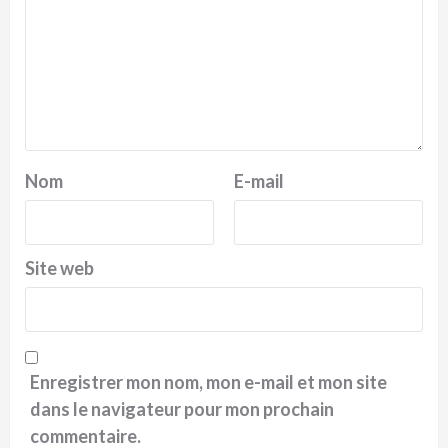
Nom
E-mail
Site web
Enregistrer mon nom, mon e-mail et mon site
dans le navigateur pour mon prochain
commentaire.