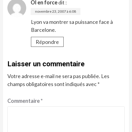
Ol en force
dit :
novembre 23, 2007 à 6:08
Lyon va montrer sa puissance face à
Barcelone.
Répondre
Laisser un commentaire
Votre adresse e-mail ne sera pas publiée.
Les
champs obligatoires sont indiqués avec
*
Commentaire
*