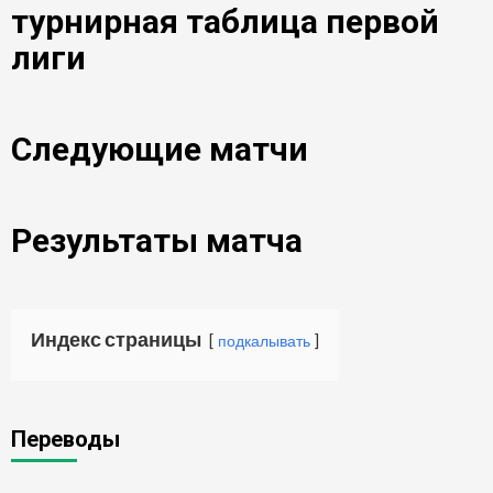
турнирная таблица первой
лиги
Следующие матчи
Результаты матча
Индекс страницы
подкалывать
Переводы