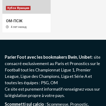
Кубок Франции
ОМ-ПСЖ
4 лет назад
Parier Foot avec les bookmakers Bwin, Unibet
: site
consacré exclusivement au Paris et Pronostics sur le
Football tout les Championnat
Ligue 1
, Premier
League, Ligue des Champions, Liga et Série A et
toutes les équipes :
PSG
, OM
Ce site est purement informatif renseignez vous sur
la législation propre à votre pays.
Scommetti sul calcio
: Scommesse, Pronostic,