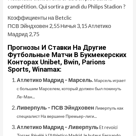
compétition. Qui sortira grandi du Philips Stadion ?
Коэффициенты на Betclic
ПСВ Эйндховен 2,55 Ничья 3,15 Атлетико
Мадрид 2,75
Прогнозы И Ставки На Другие
Футбольные Матчи В Букмекерских
Конторах Unibet, Bwin, Parions
Sports, Winamax:
Атлетико Мадрид – Марсель.
Марсель играет
с большим Марселем, который должен был покинуть
Ле-Ман...
Ливерпуль – ПСВ Эйндховен
Ливерпуль как
специалист На вершине Премьер-лиги...
Атлетико Мадрид – Ливерпуль
Et revoici
Torres Révélé à l’Athletico Madrid, le buteur Fernando...