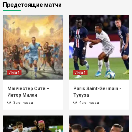
Предстоящие матчи
Лига 1
Лига 1
Манчестер Сити –
Paris Saint-Germain -
Интер Милан
Тулуза
3 лет назад
4 лет назад