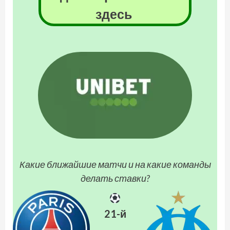
здесь
Какие ближайшие матчи и на какие команды
делать ставки?
21-й