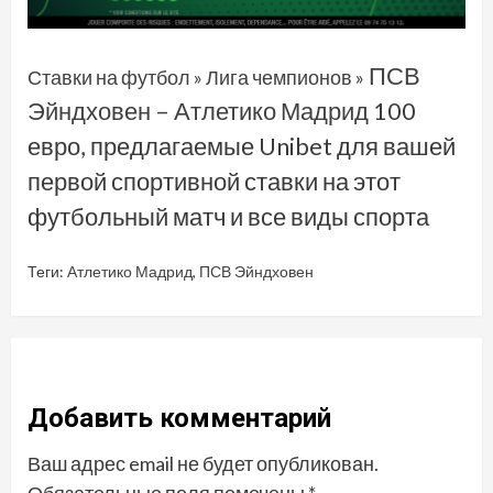
ПСВ
Ставки на футбол
»
Лига чемпионов
»
Эйндховен – Атлетико Мадрид
100
евро, предлагаемые Unibet для вашей
первой спортивной ставки на этот
футбольный матч и все виды спорта
Теги:
Атлетико Мадрид
,
ПСВ Эйндховен
Добавить комментарий
Ваш адрес email не будет опубликован.