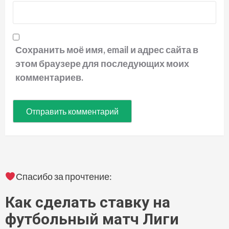
Сохранить моё имя, email и адрес сайта в
этом браузере для последующих моих
комментариев.
Спасибо за прочтение:
Как сделать ставку на
футбольный матч Лиги