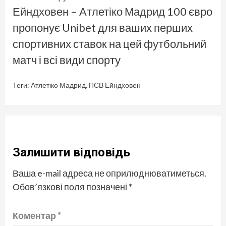
Ейндховен – Атлетіко Мадрид
100 євро
пропонує Unibet для ваших перших
спортивних ставок на цей футбольний
матч і всі види спорту
Теги:
Атлетіко Мадрид
,
ПСВ Ейндховен
Залишити відповідь
Ваша e-mail адреса не оприлюднюватиметься.
Обов’язкові поля позначені
*
Коментар
*