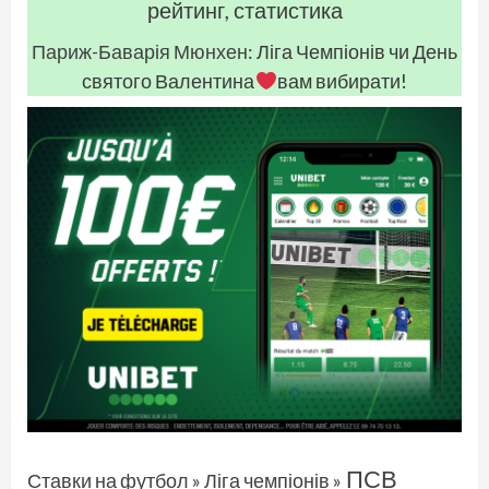
рейтинг, статистика
Париж-Баварія Мюнхен
: Ліга Чемпіонів чи День
святого Валентина
вам вибирати!
ПСВ
Ставки на футбол
»
Ліга чемпіонів
»