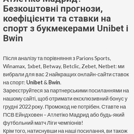
Безкоштовні прогнози,
коефіцієнти та ставки на
спорт з букмекерами Unibet і
Bwin
Після аналізу та порівняння з Parions Sports,
Winamax, 1xbet, Betway, Betclic, Zebet, Netbet: ми
вибрали для вас 2 найкращих онлайн-сайти ставок
на спорт:
Unibet
&
Bwin
.
Зареєструйтеся за партнерськими посиланнями на
нашому сайті, щоб отримати ексклюзивний бонус у
грудні 2022 року. Промокод не потрібен. Ставте на
ПСВ Ейндховен – Атлетіко Мадрид або будь-який
футбольний матч Ліги чемпіонів!
Крім того, натиснувши на наші посилання, ви також