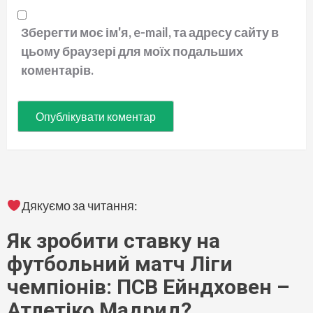
Зберегти моє ім'я, e-mail, та адресу сайту в
цьому браузері для моїх подальших
коментарів.
Дякуємо за читання:
Як зробити ставку на
футбольний матч Ліги
чемпіонів: ПСВ Ейндховен –
Атлетіко Мадрид?