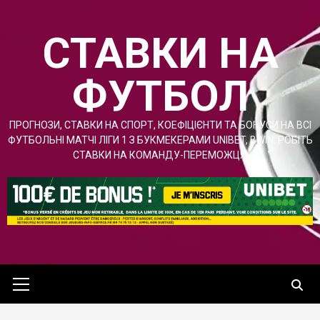
Перейти
до
СТАВКИ НА
вмісту
ФУТБОЛ
ПРОГНОЗИ, СТАВКИ НА СПОРТ, КОЕФІЦІЄНТИ ТА БОНУСИ НА ВСІ
ФУТБОЛЬНІ МАТЧІ ЛІГИ 1 З БУКМЕКЕРАМИ UNIBET, BWIN: РОБІТЬ
СТАВКИ НА КОМАНДУ-ПЕРЕМОЖЦЯ!
Основне
меню