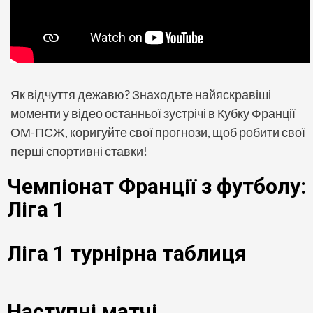
Як відчуття дежавю? Знаходьте найяскравіші
моменти у відео останньої зустрічі в Кубку Франції
ОМ-ПСЖ, коригуйте свої прогнози, щоб робити свої
перші спортивні ставки!
Чемпіонат Франції з футболу:
Ліга 1
Ліга 1 турнірна таблиця
Наступні матчі