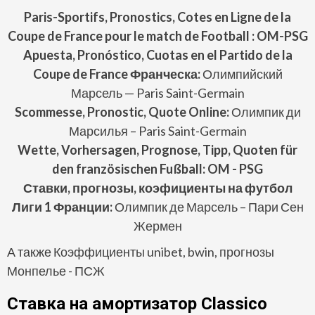
Paris-Sportifs, Pronostics, Cotes en Ligne de la
Coupe de France pour le match de Football : OM-PSG
Apuesta, Pronóstico, Cuotas en el Partido de
la
Coupe de France
Франческа:
Олимпийский
Марсель — Paris Saint-Germain
Scommesse, Pronostic, Quote Online:
Олимпик ди
Марсилья – Paris Saint-Germain
Wette, Vorhersagen, Prognose, Tipp, Quoten für
den französischen Fußball: OM - PSG
Ставки, прогнозы, коэфициенты на футбол
Лиги 1 Франции:
Олимпик де Марсель – Пари Сен
Жермен
А также
Коэффициенты unibet, bwin, прогнозы
Монпелье - ПСЖ
Ставка на амортизатор Classico