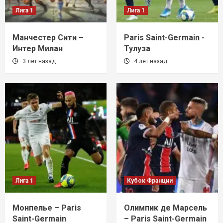
Лига 1
Лига 1
Манчестер Сити –
Paris Saint-Germain -
Интер Милан
Тулуза
3 лет назад
4 лет назад
Лига 1
Кубок Франции
Монпелье – Paris
Олимпик де Марсель
Saint-Germain
– Paris Saint-Germain