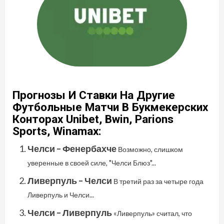
Прогнозы И Ставки На Другие
Футбольные Матчи В Букмекерских
Конторах Unibet, Bwin, Parions
Sports, Winamax:
Челси – Фенербахче
Возможно, слишком
уверенные в своей силе, "Челси Блюз"...
Ливерпуль – Челси
В третий раз за четыре года
Ливерпуль и Челси...
Челси – Ливерпуль
«Ливерпуль» считал, что