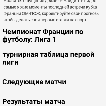
Нравится ощущение дежавю? Найдите в видео
самые яркие моменты последней встречи Кубка
Франции ОМ-ПСЖ, корректируйте свои прогнозы,
чтобы делать свои первые ставки на спорт!
Чемпионат Франции по
футболу: Лига 1
турнирная таблица первой
лиги
Следующие матчи
Результаты матча