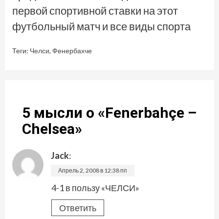
первой спортивной ставки на этот
футбольный матч и все виды спорта
Теги:
Челси
,
Фенербахче
5 мысли о «
Fenerbahçe –
Chelsea
»
Jack
:
Апрель 2, 2008 в 12:38 пп
4-1 в пользу «ЧЕЛСИ»
Ответить