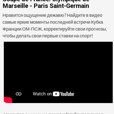
Marseille - Paris Saint-Germain
Нравится ощущение дежавю? Найдите в видео
самые яркие моменты последней встречи Кубка
Франции ОМ-ПСЖ, корректируйте свои прогнозы,
чтобы делать свои первые ставки на спорт!