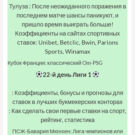
Тулуза
:
После неожиданного поражения в
последнем матче шансы паникуют, и
пришло время выиграть больше!
Коэффициенты на сайтах спортивных
ставок: Unibet, Betclic, Bwin, Parions
Sports, Winamax
Кубок Франции: классический Om-PSG
22-й день Лиги 1
: Коэффициенты, бонусы и прогнозы для
ставок в лучших букмекерских конторах
: Как сделать свои первые ставки на спорт,
рейтинг, статистика
ПСЖ-Бавария Мюнхен
: Лига чемпионов или