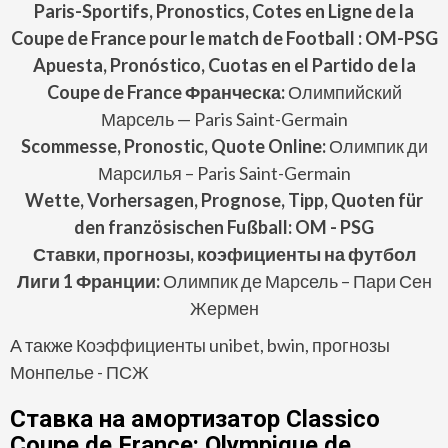
Paris-Sportifs, Pronostics, Cotes en Ligne de la
Coupe de France pour le match de Football : OM-PSG
Apuesta, Pronóstico, Cuotas en el Partido de
la
Coupe de France
Франческа:
Олимпийский
Марсель — Paris Saint-Germain
Scommesse, Pronostic, Quote Online:
Олимпик ди
Марсилья – Paris Saint-Germain
Wette, Vorhersagen, Prognose, Tipp, Quoten für
den französischen Fußball: OM - PSG
Ставки, прогнозы, коэфициенты на футбол
Лиги 1 Франции:
Олимпик де Марсель – Пари Сен
Жермен
А также
Коэффициенты unibet, bwin, прогнозы
Монпелье - ПСЖ
Ставка на амортизатор Classico
Coupe de France: Olympique de