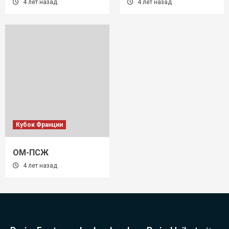
4 лет назад
4 лет назад
Кубок Франции
ОМ-ПСЖ
4 лет назад