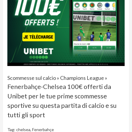
Scommesse sul calcio
»
Champions League
»
Fenerbahçe-Chelsea
100€ offerti da
Unibet per le tue prime scommesse
sportive su questa partita di calcio e su
tutti gli sport
Tag:
chelsea
,
Fenerbahçe