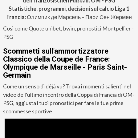
den französischen Fußball: OM - PSG
Statistiche, programmi, decisioni sul calcio Liga 1
Francia:
Олимпик де Марсель – Пари Сен Жермен
Così come
Quote unibet, bwin, pronostici Montpellier -
PSG
Scommetti sull'ammortizzatore
Classico della Coupe de France:
Olympique de Marseille - Paris Saint-
Germain
Come un senso di déjà vu? Trova i momenti salienti nel
video dell'ultimo incontro della Coppa di Francia di OM-
PSG, aggiusta i tuoi pronostici per fare le tue prime
scommesse sportive!