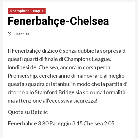
Champions League
Fenerbahçe-Chelsea
18 anni fa
Il Fenerbahçe di Zico è senza dubbio la sorpresa di
questi quarti di finale di Champions League. I
londinesi del Chelsea, ancora in corsa per la
Premiership, cercheranno di manovrare al meglio
questa squadra di Istanbul in modo che la partita di
ritorno allo Stamford Bridge sia solo una formalità,
ma attenzione all'eccessiva sicurezza!
Quote su Betclic
Fenerbahce 3.80 Pareggio 3.15 Chelsea 2.05