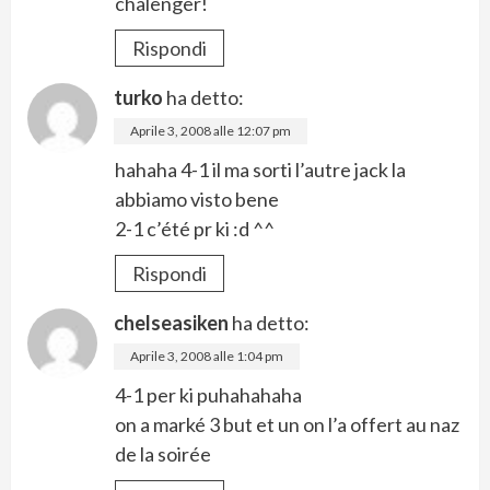
chalenger!
Rispondi
turko
ha detto:
Aprile 3, 2008 alle 12:07 pm
hahaha 4-1 il ma sorti l’autre jack la
abbiamo visto bene
2-1 c’été pr ki :d ^^
Rispondi
chelseasiken
ha detto:
Aprile 3, 2008 alle 1:04 pm
4-1 per ki puhahahaha
on a marké 3 but et un on l’a offert au naz
de la soirée