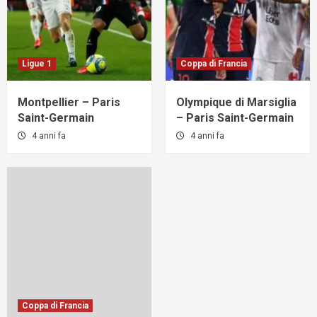
Ligue 1
Coppa di Francia
Montpellier – Paris
Olympique di Marsiglia
Saint-Germain
– Paris Saint-Germain
4 anni fa
4 anni fa
Coppa di Francia