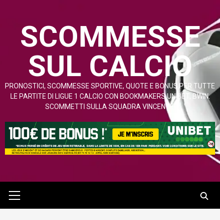
Salta
al
SCOMMESSE
contenuto
SUL CALCIO
PRONOSTICI, SCOMMESSE SPORTIVE, QUOTE E BONUS PER TUTTE
LE PARTITE DI LIGUE 1 CALCIO CON BOOKMAKERS UNIBET, BWIN:
SCOMMETTI SULLA SQUADRA VINCENTE!
Menù
primario