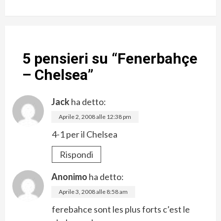
5 pensieri su “
Fenerbahçe
– Chelsea
”
Jack
ha detto:
Aprile 2, 2008 alle 12:38 pm
4-1 per il Chelsea
Rispondi
Anonimo
ha detto:
Aprile 3, 2008 alle 8:58 am
ferebahce sont les plus forts c’est le