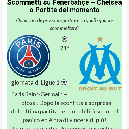
Scommetti su Fenerbahçe – Chelsea
o Partite del momento
Quali sono le prossime partite e su quali squadre
scommettere?
21ª
giornata di Ligue 1
Paris Saint-Germain –
Tolosa
:
Dopo la sconfitta a sorpresa
dell'ultima partita: le probabilità sono nel
panico ed è ora di vincere di più!
Le quote dei siti di Scommesse Sportive: