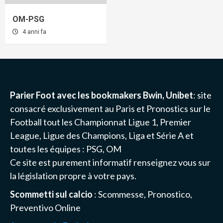
OM-PSG
4 anni fa
Parier Foot avec les bookmakers Bwin, Unibet
: site
consacré exclusivement au Paris et Pronostics sur le
Football tout les Championnat
Ligue 1
, Premier
League, Ligue des Champions, Liga et Série A et
toutes les équipes :
PSG
, OM
Ce site est purement informatif renseignez vous sur
la législation propre à votre pays.
Scommetti sul calcio
: Scommesse, Pronostico,
Preventivo Online