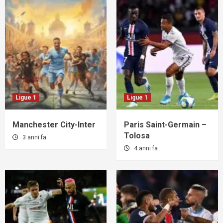
Ligue 1
Ligue 1
Manchester City-Inter
Paris Saint-Germain –
Tolosa
3 anni fa
4 anni fa