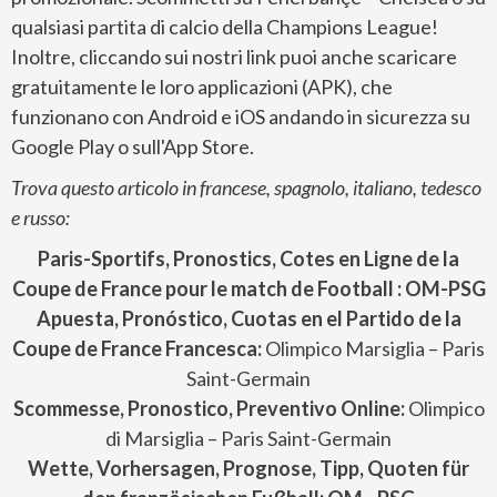
qualsiasi partita di calcio della Champions League!
Inoltre, cliccando sui nostri link puoi anche scaricare
gratuitamente le loro applicazioni (APK), che
funzionano con Android e iOS andando in sicurezza su
Google Play o sull'App Store.
Trova questo articolo in francese, spagnolo, italiano, tedesco
e russo:
Paris-Sportifs, Pronostics, Cotes en Ligne de la
Coupe de France pour le match de Football : OM-PSG
Apuesta, Pronóstico, Cuotas en el Partido de
la
Coupe de France
Francesca:
Olimpico Marsiglia – Paris
Saint-Germain
Scommesse, Pronostico, Preventivo Online:
Olimpico
di Marsiglia – Paris Saint-Germain
Wette, Vorhersagen, Prognose, Tipp, Quoten für