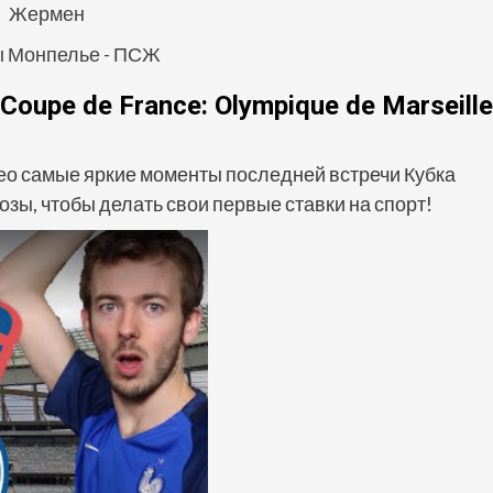
Жермен
ы Монпелье - ПСЖ
Coupe de France: Olympique de Marseille
о самые яркие моменты последней встречи Кубка
ы, чтобы делать свои первые ставки на спорт!