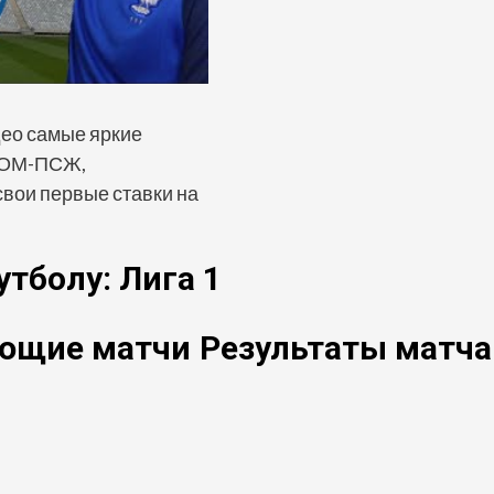
ео самые яркие
и ОМ-ПСЖ,
свои первые ставки на
тболу: Лига 1
ющие матчи
Результаты матча