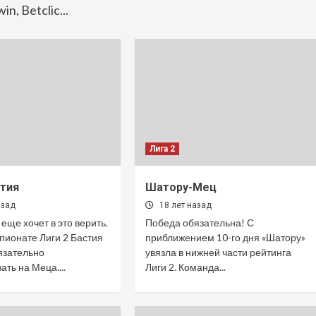
, Betclic...
Лига 2
тия
Шатору-Мец
азад
18 лет назад
 еще хочет в это верить.
Победа обязательна! С
пионате Лиги 2 Бастия
приближением 10-го дня «Шатору»
язательно
увязла в нижней части рейтинга
ать на Меца....
Лиги 2. Команда...