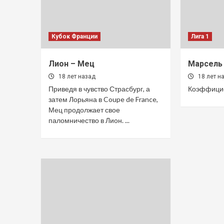
Кубок Франции
Лига 1
Лион – Мец
Марсель
18 лет назад
18 лет н
Приведя в чувство Страсбург, а
Коэффицие
затем Лорьяна в Coupe de France,
Мец продолжает свое
паломничество в Лион. ...