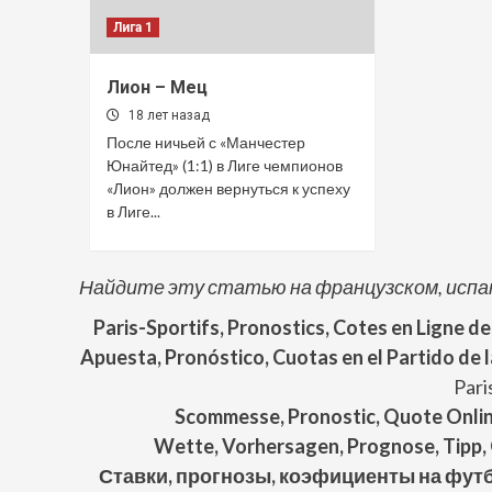
Лига 1
Лион – Мец
18 лет назад
После ничьей с «Манчестер
Юнайтед» (1:1) в Лиге чемпионов
«Лион» должен вернуться к успеху
в Лиге...
Найдите эту статью на французском, испан
Paris-Sportifs, Pronostics, Cotes en Ligne d
Apuesta, Pronóstico, Cuotas en el Partido de
Pari
Scommesse, Pronostic, Quote Onli
Wette, Vorhersagen, Prognose, Tipp, 
Ставки, прогнозы, коэфициенты на футб