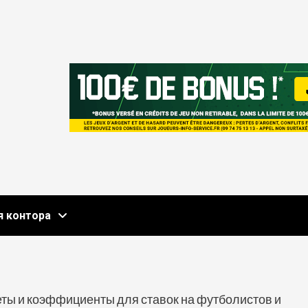
я контора
еты и коэффициенты для ставок на футболистов и