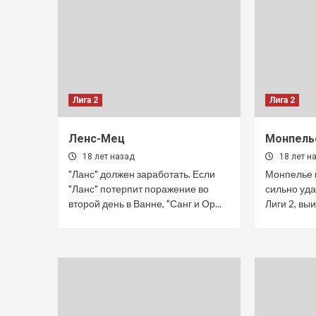
Лига 2
Лига 2
Ленс-Мец
Монпель
18 лет назад
18 лет н
"Ланс" должен заработать. Если
Монпелье 
"Ланс" потерпит поражение во
сильно уда
второй день в Ванне, "Санг и Ор...
Лиги 2, выи