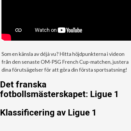
Som en känsla av déjà vu? Hitta höjdpunkterna i videon
från den senaste OM-PSG French Cup-matchen, justera
dina förutsägelser för att göra din första sportsatsning!
Det franska
fotbollsmästerskapet: Ligue 1
Klassificering av Ligue 1