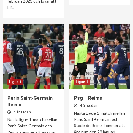
februari 2021 och lovar att
bli...
Ligue 1
Ligue 1
Paris Saint-Germain –
Psg – Reims
Reims
4 år sedan
4 år sedan
Nästa Ligue 1-match mellan
Paris Saint-Germain och
Nästa ligue 1-match mellan
Stade de Reims kommer att
Paris Saint-Germain och
äga rum den 29 januari...
Reims kommer att äga rum