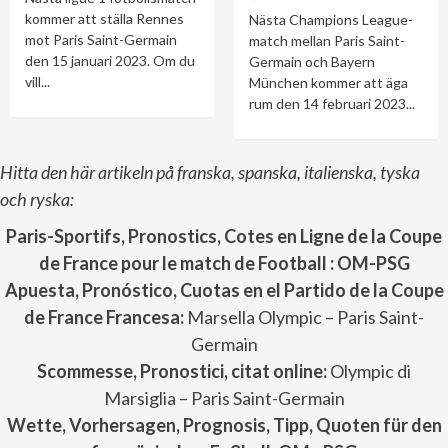
kommer att ställa Rennes
Nästa Champions League-
mot Paris Saint-Germain
match mellan Paris Saint-
den 15 januari 2023. Om du
Germain och Bayern
vill...
München kommer att äga
rum den 14 februari 2023...
Hitta den här artikeln på franska, spanska, italienska, tyska
och ryska:
Paris-Sportifs, Pronostics, Cotes en Ligne de la Coupe
de France pour le match de Football : OM-PSG
Apuesta, Pronóstico, Cuotas en el Partido de
la Coupe
de France
Francesa:
Marsella Olympic – Paris Saint-
Germain
Scommesse, Pronostici, citat online:
Olympic di
Marsiglia – Paris Saint-Germain
Wette, Vorhersagen, Prognosis, Tipp, Quoten für den