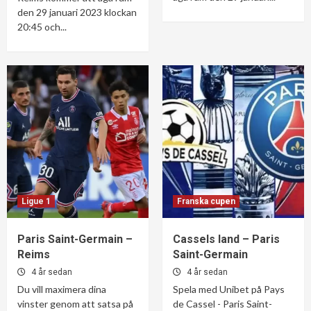
den 29 januari 2023 klockan
20:45 och...
Ligue 1
Franska cupen
Paris Saint-Germain –
Cassels land – Paris
Reims
Saint-Germain
4 år sedan
4 år sedan
Du vill maximera dina
Spela med Unibet på Pays
vinster genom att satsa på
de Cassel - Paris Saint-