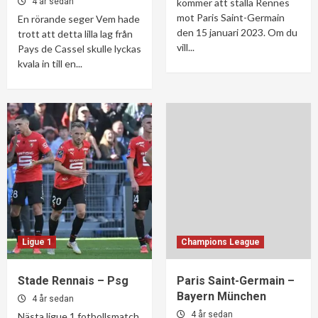
4 år sedan
kommer att ställa Rennes
mot Paris Saint-Germain
En rörande seger Vem hade
den 15 januari 2023. Om du
trott att detta lilla lag från
vill...
Pays de Cassel skulle lyckas
kvala in till en...
Ligue 1
Champions League
Stade Rennais – Psg
Paris Saint-Germain –
Bayern München
4 år sedan
4 år sedan
Nästa ligue 1 fotbollsmatch