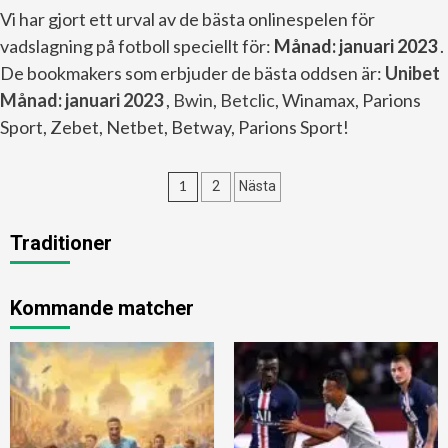
Vi har gjort ett urval av de bästa onlinespelen för
vadslagning på fotboll speciellt för:
Månad:
januari 2023
.
De bookmakers som erbjuder de bästa oddsen är:
Unibet
Månad:
januari 2023
,
Bwin
,
Betclic
, Winamax, Parions
Sport, Zebet, Netbet, Betway, Parions Sport!
Inläggsnavigering
1
2
Nästa
Traditioner
Kommande matcher