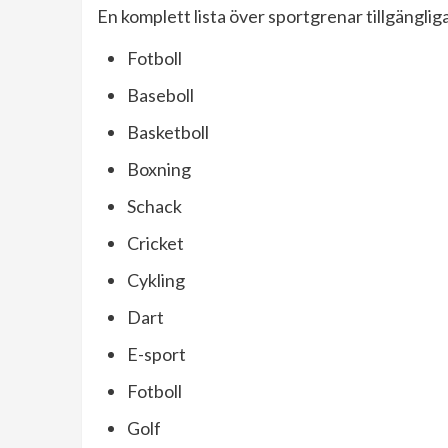
En komplett lista över sportgrenar tillgänglig
Fotboll
Baseboll
Basketboll
Boxning
Schack
Cricket
Cykling
Dart
E-sport
Fotboll
Golf