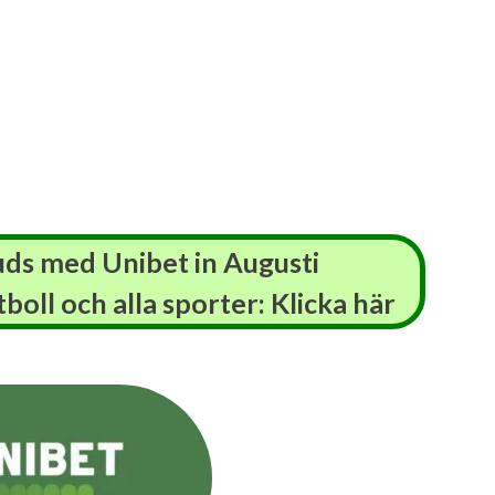
uds med Unibet in
Augusti
tboll och alla sporter: Klicka här