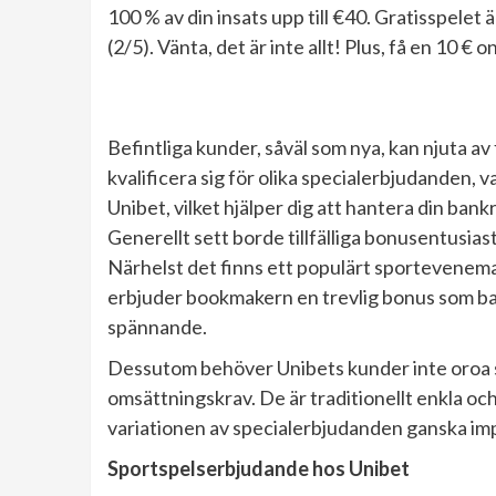
100 % av din insats upp till €40. Gratisspelet är
(2/5). Vänta, det är inte allt! Plus, få en 10 € 
Befintliga kunder, såväl som nya, kan njuta a
kvalificera sig för olika specialerbjudanden, 
Unibet, vilket hjälper dig att hantera din ban
Generellt sett borde tillfälliga bonusentusia
Närhelst det finns ett populärt sportevene
erbjuder bookmakern en trevlig bonus som ba
spännande.
Dessutom behöver Unibets kunder inte oroa si
omsättningskrav. De är traditionellt enkla och
variationen av specialerbjudanden ganska imp
Sportspelserbjudande hos Unibet