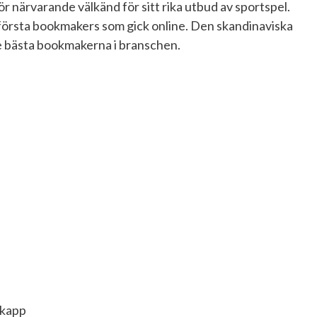
ör närvarande välkänd för sitt rika utbud av sportspel.
e första bookmakers som gick online. Den skandinaviska
e bästa bookmakerna i branschen.
ikapp