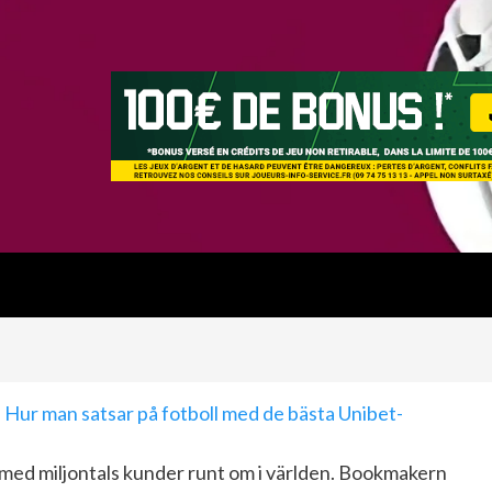
 med miljontals kunder runt om i världen. Bookmakern