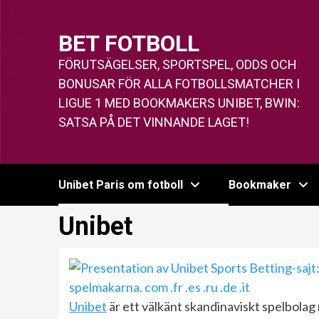
Hoppa
till
BET FOTBOLL
innehållet
FÖRUTSÄGELSER, SPORTSPEL, ODDS OCH
BONUSAR FÖR ALLA FOTBOLLSMATCHER I
LIGUE 1 MED BOOKMAKERS UNIBET, BWIN:
SATSA PÅ DET VINNANDE LAGET!
Unibet Paris om fotboll
Bookmaker
Unibet
Unibet
är ett välkänt skandinaviskt spelbolag