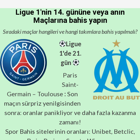
Ligue 1'nin 14. gününe veya anın
Maçlarına bahis yapın
Sıradaki maçlar hangileri ve hangi takımlara bahis yapılmalı?
Ligue
1'de 21.
gün
Paris
Saint-
Germain – Toulouse
:
Son
maçın sürpriz yenilgisinden
sonra: oranlar panikliyor ve daha fazla kazanma
zamanı!
Spor Bahis sitelerinin oranları: Unibet, Betclic,