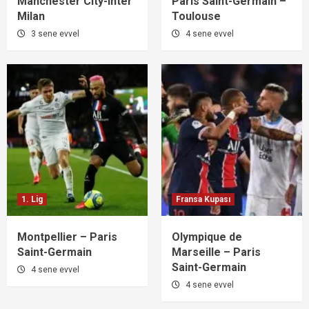
Manchester City-Inter
Paris Saint-Germain –
Milan
Toulouse
3 sene evvel
4 sene evvel
1. Lig
Fransa Kupası
Montpellier – Paris
Olympique de
Saint-Germain
Marseille – Paris
Saint-Germain
4 sene evvel
4 sene evvel