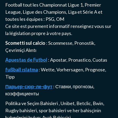
Football tout les Championnat
Ligue 1
, Premier
League, Ligue des Champions, Liga et Série A et
toutes les équipes :
PSG
, OM
Ce site est purement informatif renseignez vous sur
la législation propre à votre pays.
Scometti sul calcio
: Scommesse, Pronostik,
Çevrimiçi Alıntı
Apuestas de Futbol
: Apostar, Pronastico, Cuotas
fußball ıslatma
: Wette, Vorhersagen, Prognose,
Tipp
Парьер-сюр-ле-фут
: Ставки, прогнозы,
коэффициенты
Politika ve Seçim Bahisleri
,
Unibet, Betclic, Bwin,
Rugby bahisleri
, spor bahisleri ve her bahisçinin
haberlerini bulun:
Ayak Bahisçisi