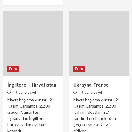
Euro
Euro
İngiltere – Hırvatistan
Ukrayna-Fransa
19 sene evvel
19 sene evvel
Maçın başlama vuruşu: 21
Maçın başlama vuruşu: 21
Kasım Çarşamba, 21:00
Kasım Çarşamba, 21:00
Geçen Cumartesi
İtalyan "dostlarımız"
oynamadan İngiltere,
tarafından elemelerden
Euro'ya katılmaya hak
geçen Fransa, Kiev'e
kazandı...
gidiyor...