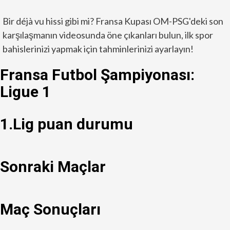
Bir déjà vu hissi gibi mi? Fransa Kupası OM-PSG'deki son
karşılaşmanın videosunda öne çıkanları bulun, ilk spor
bahislerinizi yapmak için tahminlerinizi ayarlayın!
Fransa Futbol Şampiyonası:
Ligue 1
1.Lig puan durumu
Sonraki Maçlar
Maç Sonuçları