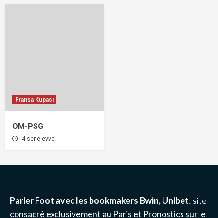
Fransa Kupası
OM-PSG
4 sene evvel
Parier Foot avec les bookmakers Bwin, Unibet
: site
consacré exclusivement au Paris et Pronostics sur le