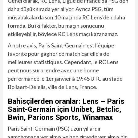
Genel olarak, RC Lens, Ligue de France'da PSG'den
daha düşük sırada yer alıyor. Ayrıca PSG, tüm
müsabakalarda son 10 maçında RC Lens'den daha
formda. Bu iki faktör, bu maçın sonucunu
etkileyebilir, böylece RC Lens maçı kazanamaz.
A notre avis, Paris Saint-Germain est l’équipe
favorite pour gagner ce match car elle a de
meilleures statistiques. Cependant, le RC Lens
peut nous surprendre avec une bonne
performance le 1er janvier à 19:45 UTC au stade
Bollaert-Delelis, ville de Lens, France.
Bahisçilerden oranlar: Lens – Paris
Saint-Germain için Unibet, Betclic,
Bwin, Parions Sports, Winamax
Paris Saint-Germain (PSG) uzun yıllardır
şampiyonada yer almış ve hep zirvede yer almış bir