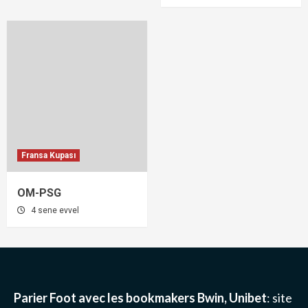
Fransa Kupası
OM-PSG
4 sene evvel
Parier Foot avec les bookmakers Bwin, Unibet
: site