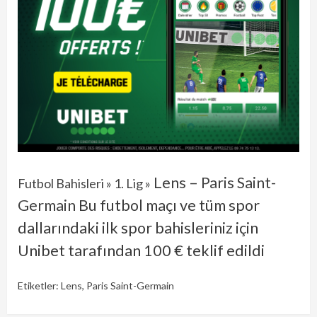
Lens – Paris Saint-
Futbol Bahisleri
»
1. Lig
»
Germain
Bu futbol maçı ve tüm spor
dallarındaki ilk spor bahisleriniz için
Unibet tarafından 100 € teklif edildi
Etiketler:
Lens
,
Paris Saint-Germain