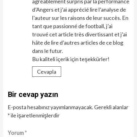
agréablement surpris par la performance
d’Angers et j’ai apprécié lire l’analyse de
l’auteur sur les raisons de leur succès. En
tant que passionné de football, j’ai
trouvé cet article très divertissant et j’ai
hâte de lire d’autres articles de ce blog
dans le futur.
Bu kaliteli içerik için teşekkürler!
Cevapla
Bir cevap yazın
E-posta hesabınız yayımlanmayacak.
Gerekli alanlar
*
ile işaretlenmişlerdir
Yorum
*