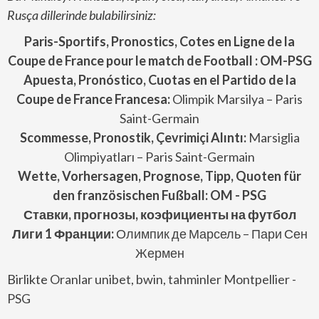
Rusça dillerinde bulabilirsiniz:
Paris-Sportifs, Pronostics, Cotes en Ligne de la
Coupe de France pour le match de Football : OM-PSG
Apuesta, Pronóstico, Cuotas en el Partido de
la
Coupe de France
Francesa:
Olimpik Marsilya – Paris
Saint-Germain
Scommesse, Pronostik, Çevrimiçi Alıntı:
Marsiglia
Olimpiyatları – Paris Saint-Germain
Wette, Vorhersagen, Prognose, Tipp, Quoten für
den französischen Fußball: OM - PSG
Ставки, прогнозы, коэфициенты на футбол
Лиги 1 Франции:
Олимпик де Марсель – Пари Сен
Жермен
Birlikte
Oranlar unibet, bwin, tahminler Montpellier -
PSG