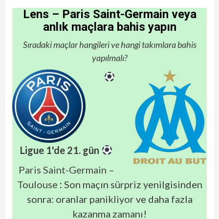
Lens – Paris Saint-Germain veya
anlık maçlara bahis yapın
Sıradaki maçlar hangileri ve hangi takımlara bahis
yapılmalı?
Ligue 1'de 21. gün
Paris Saint-Germain –
Toulouse
:
Son maçın sürpriz yenilgisinden
sonra: oranlar panikliyor ve daha fazla
kazanma zamanı!