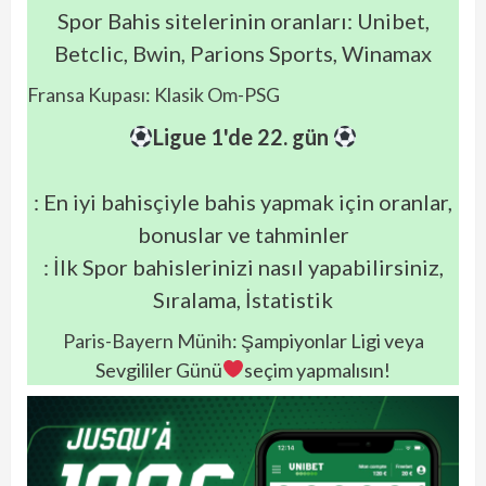
Spor Bahis sitelerinin oranları: Unibet,
Betclic, Bwin, Parions Sports, Winamax
Fransa Kupası: Klasik Om-PSG
Ligue 1'de 22. gün
: En iyi bahisçiyle bahis yapmak için oranlar,
bonuslar ve tahminler
: İlk Spor bahislerinizi nasıl yapabilirsiniz,
Sıralama, İstatistik
Paris-Bayern Münih
: Şampiyonlar Ligi veya
Sevgililer Günü
seçim yapmalısın!