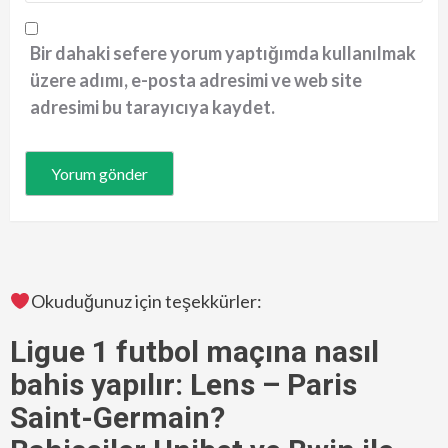
Bir dahaki sefere yorum yaptığımda kullanılmak
üzere adımı, e-posta adresimi ve web site
adresimi bu tarayıcıya kaydet.
Okuduğunuz için teşekkürler:
Ligue 1 futbol maçına nasıl
bahis yapılır: Lens – Paris
Saint-Germain?