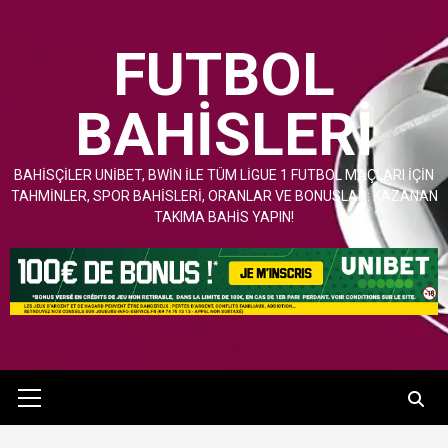
İçeriğe
atla
FUTBOL
BAHISLERI
BAHISÇILER UNIBET, BWIN ILE TÜM LIGUE 1 FUTBOL MAÇLARI IÇIN
TAHMINLER, SPOR BAHISLERI, ORANLAR VE BONUSLAR: KAZANAN
TAKIMA BAHIS YAPIN!
Ana
Menü