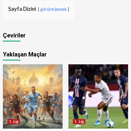
Sayfa Dizini
görüntülemek
Çeviriler
Yaklaşan Maçlar
1. Lig
1. Lig