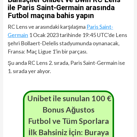
ile Paris Saint-Germain arasında
Futbol maçına bahis yapın
RC Lens ve arasındaki karşılaşma
Paris Saint-
Germain
1 Ocak 2023 tarihinde 19:45 UTC'de Lens
şehri Bollaert-Delelis stadyumunda oynanacak,
Fransa: Maç Ligue 1'in bir parçası.
Şu anda RC Lens 2. sırada, Paris Saint-Germain ise
1. sırada yer alıyor.
Unibet ile sunulan 100 €
Bonus
Ağustos
Futbol ve Tüm Sporlara
İlk Bahsiniz İçin: Buraya