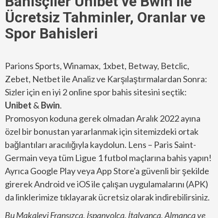
Bahisçiler Unibet ve Bwin ile
Ücretsiz Tahminler, Oranlar ve
Spor Bahisleri
Parions Sports, Winamax, 1xbet, Betway, Betclic,
Zebet, Netbet ile Analiz ve Karşılaştırmalardan Sonra:
Sizler için en iyi 2 online spor bahis sitesini seçtik:
Unibet
&
Bwin
.
Promosyon koduna gerek olmadan Aralık 2022 ayına
özel bir bonustan yararlanmak için sitemizdeki ortak
bağlantıları aracılığıyla kaydolun. Lens – Paris Saint-
Germain veya tüm Ligue 1 futbol maçlarına bahis yapın!
Ayrıca Google Play veya App Store'a güvenli bir şekilde
girerek Android ve iOS ile çalışan uygulamalarını (APK)
da linklerimize tıklayarak ücretsiz olarak indirebilirsiniz.
Bu Makaleyi Fransızca, İspanyolca, İtalyanca, Almanca ve