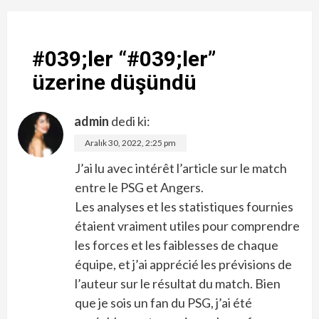
#039;ler “#039;ler”
üzerine düşündü
admin
dedi ki:
Aralık 30, 2022, 2:25 pm
J’ai lu avec intérêt l’article sur le match
entre le PSG et Angers.
Les analyses et les statistiques fournies
étaient vraiment utiles pour comprendre
les forces et les faiblesses de chaque
équipe, et j’ai apprécié les prévisions de
l’auteur sur le résultat du match. Bien
que je sois un fan du PSG, j’ai été