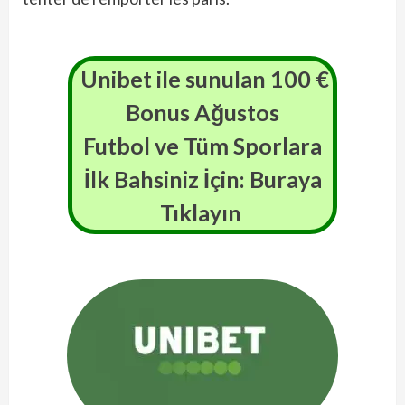
Unibet ile sunulan 100 €
Bonus
Ağustos
Futbol ve Tüm Sporlara
İlk Bahsiniz İçin: Buraya
Tıklayın