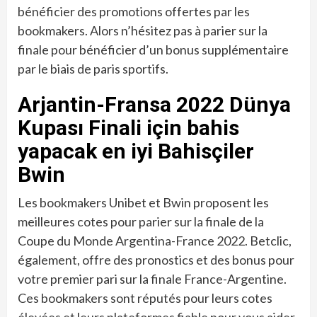
bénéficier des promotions offertes par les
bookmakers. Alors n’hésitez pas à parier sur la
finale pour bénéficier d’un bonus supplémentaire
par le biais de paris sportifs.
Arjantin-Fransa 2022 Dünya
Kupası Finali için bahis
yapacak en iyi Bahisçiler
Bwin
Les bookmakers Unibet et Bwin proposent les
meilleures cotes pour parier sur la finale de la
Coupe du Monde Argentina-France 2022. Betclic,
également, offre des pronostics et des bonus pour
votre premier pari sur la finale France-Argentine.
Ces bookmakers sont réputés pour leurs cotes
élevées et leurs plateformes fiable pour vous aider