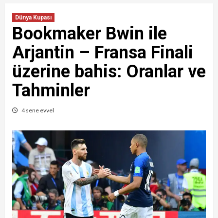
Dünya Kupası
Bookmaker Bwin ile
Arjantin – Fransa Finali
üzerine bahis: Oranlar ve
Tahminler
4 sene evvel