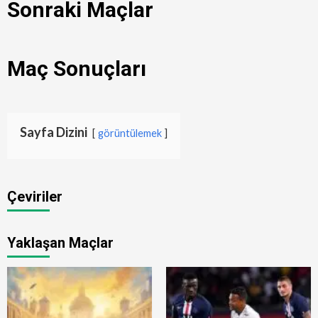
Sonraki Maçlar
Maç Sonuçları
Sayfa Dizini
görüntülemek
Çeviriler
Yaklaşan Maçlar