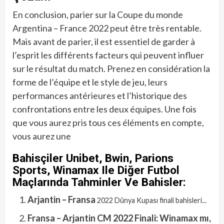
En conclusion, parier sur la Coupe du monde
Argentina – France 2022 peut être très rentable.
Mais avant de parier, il est essentiel de garder à
l’esprit les différents facteurs qui peuvent influer
sur le résultat du match. Prenez en considération la
forme de l’équipe et le style de jeu, leurs
performances antérieures et l’historique des
confrontations entre les deux équipes. Une fois
que vous aurez pris tous ces éléments en compte,
vous aurez une
Bahisçiler Unibet, Bwin, Parions
Sports, Winamax Ile Diğer Futbol
Maçlarında Tahminler Ve Bahisler:
Arjantin – Fransa
2022 Dünya Kupası finali bahisleri...
Fransa – Arjantin CM 2022 Finali: Winamax mı,