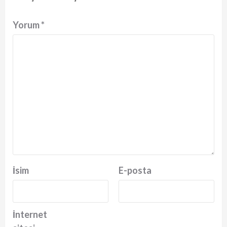
Yorum
*
İsim
E-posta
İnternet