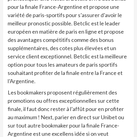
pour la finale France-Argentine et propose une
variété de paris-sportifs pour s’assurer d’avoir le
meilleur pronostic possible. Betclic est le leader
européen en matière de paris en ligne et propose
des avantages compétitifs comme des bonus
supplémentaires, des cotes plus élevées et un
service client exceptionnel. Betclic est la meilleure
option pour tous les amateurs de paris sportifs
souhaitant profiter de la finale entre la France et
l’Argentine.
Les bookmakers proposent régulièrement des
promotions ou offres exceptionnelles sur cette
finale, il faut donc rester à l’affût pour en profiter
au maximum ! Next, parier en direct sur Unibet ou
sur tout autre bookmaker pour la finale France-
Argentine est une excellens idée si on veut