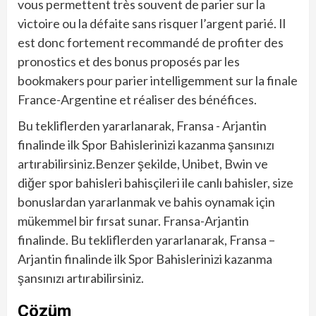
vous permettent très souvent de parier sur la
victoire ou la défaite sans risquer l’argent parié. Il
est donc fortement recommandé de profiter des
pronostics et des bonus proposés par les
bookmakers pour parier intelligemment sur la finale
France-Argentine et réaliser des bénéfices.
Bu tekliflerden yararlanarak, Fransa - Arjantin
finalinde ilk Spor Bahislerinizi kazanma şansınızı
artırabilirsiniz.Benzer şekilde, Unibet, Bwin ve
diğer spor bahisleri bahisçileri ile canlı bahisler, size
bonuslardan yararlanmak ve bahis oynamak için
mükemmel bir fırsat sunar. Fransa-Arjantin
finalinde. Bu tekliflerden yararlanarak, Fransa –
Arjantin finalinde ilk Spor Bahislerinizi kazanma
şansınızı artırabilirsiniz.
Çözüm