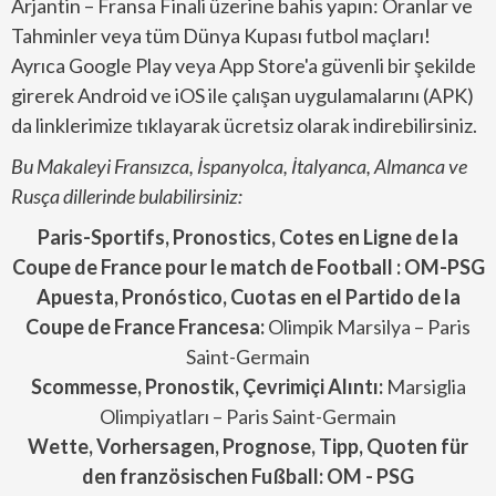
Arjantin – Fransa Finali üzerine bahis yapın: Oranlar ve
Tahminler veya tüm Dünya Kupası futbol maçları!
Ayrıca Google Play veya App Store'a güvenli bir şekilde
girerek Android ve iOS ile çalışan uygulamalarını (APK)
da linklerimize tıklayarak ücretsiz olarak indirebilirsiniz.
Bu Makaleyi Fransızca, İspanyolca, İtalyanca, Almanca ve
Rusça dillerinde bulabilirsiniz:
Paris-Sportifs, Pronostics, Cotes en Ligne de la
Coupe de France pour le match de Football : OM-PSG
Apuesta, Pronóstico, Cuotas en el Partido de
la
Coupe de France
Francesa:
Olimpik Marsilya – Paris
Saint-Germain
Scommesse, Pronostik, Çevrimiçi Alıntı:
Marsiglia
Olimpiyatları – Paris Saint-Germain
Wette, Vorhersagen, Prognose, Tipp, Quoten für
den französischen Fußball: OM - PSG