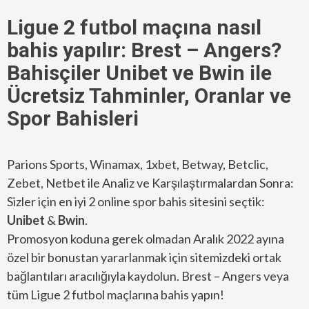
Ligue 2 futbol maçına nasıl
bahis yapılır: Brest – Angers?
Bahisçiler Unibet ve Bwin ile
Ücretsiz Tahminler, Oranlar ve
Spor Bahisleri
Parions Sports, Winamax, 1xbet, Betway, Betclic,
Zebet, Netbet ile Analiz ve Karşılaştırmalardan Sonra:
Sizler için en iyi 2 online spor bahis sitesini seçtik:
Unibet
&
Bwin
.
Promosyon koduna gerek olmadan Aralık 2022 ayına
özel bir bonustan yararlanmak için sitemizdeki ortak
bağlantıları aracılığıyla kaydolun. Brest – Angers veya
tüm Ligue 2 futbol maçlarına bahis yapın!