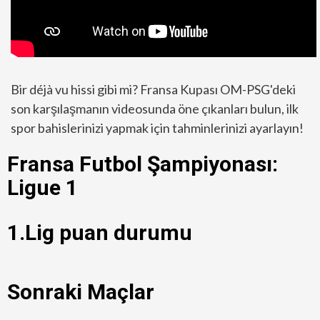
Bir déjà vu hissi gibi mi? Fransa Kupası OM-PSG'deki
son karşılaşmanın videosunda öne çıkanları bulun, ilk
spor bahislerinizi yapmak için tahminlerinizi ayarlayın!
Fransa Futbol Şampiyonası:
Ligue 1
1.Lig puan durumu
Sonraki Maçlar