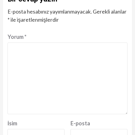
E-posta hesabınız yayımlanmayacak.
Gerekli alanlar
*
ile işaretlenmişlerdir
Yorum
*
İsim
E-posta