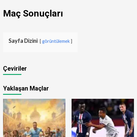
Maç Sonuçları
Sayfa Dizini
görüntülemek
Çeviriler
Yaklaşan Maçlar