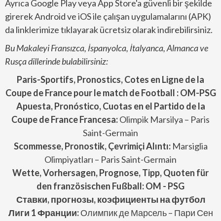
Ayrıca Google Play veya App Store'a güvenli bir şekilde
girerek Android ve iOS ile çalışan uygulamalarını (APK)
da linklerimize tıklayarak ücretsiz olarak indirebilirsiniz.
Bu Makaleyi Fransızca, İspanyolca, İtalyanca, Almanca ve
Rusça dillerinde bulabilirsiniz:
Paris-Sportifs, Pronostics, Cotes en Ligne de la
Coupe de France pour le match de Football : OM-PSG
Apuesta, Pronóstico, Cuotas en el Partido de
la
Coupe de France
Francesa:
Olimpik Marsilya – Paris
Saint-Germain
Scommesse, Pronostik, Çevrimiçi Alıntı:
Marsiglia
Olimpiyatları – Paris Saint-Germain
Wette, Vorhersagen, Prognose, Tipp, Quoten für
den französischen Fußball: OM - PSG
Ставки, прогнозы, коэфициенты на футбол
Лиги 1 Франции:
Олимпик де Марсель – Пари Сен