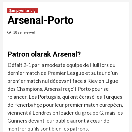
Şampiyonlar Ligi
Arsenal-Porto
18 sene evvel
Patron olarak Arsenal?
Défait 2-1 par la modeste équipe de Hull lors du
dernier match de Premier League et auteur d’un
premier match nul décevant face à Kiev en Ligue
des Champions, Arsenal reçoit Porto pour se
relancer. Les Portugais, qui ont écrasé les Turques
de Fenerbahçe pour leur premier match européen,
viennent à Londres en leader du groupe G, mais les
Gunners devant leur public auront à cœur de
montrer qu’ils sont bien les patrons.