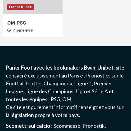
Fransa Kupası
OM-PSG
4 sene evvel
Parier Foot avec les bookmakers Bwin, Unibet
: site
consacré exclusivement au Paris et Pronostics sur le
Football tout les Championnat
Ligue 1
, Premier
League, Ligue des Champions, Liga et Série A et
toutes les équipes :
PSG
, OM
Ce site est purement informatif renseignez vous sur
la législation propre à votre pays.
Scometti sul calcio
: Scommesse, Pronostik,