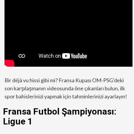
Bir déjà vu hissi gibi mi? Fransa Kupası OM-PSG'deki
son karşılaşmanın videosunda öne çıkanları bulun, ilk
spor bahislerinizi yapmak için tahminlerinizi ayarlayın!
Fransa Futbol Şampiyonası:
Ligue 1