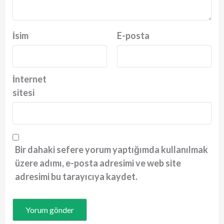
İsim
E-posta
İnternet
sitesi
Bir dahaki sefere yorum yaptığımda kullanılmak
üzere adımı, e-posta adresimi ve web site
adresimi bu tarayıcıya kaydet.