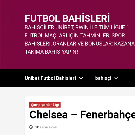
İçeriğe
atla
FUTBOL BAHISLERI
BAHISÇILER UNIBET, BWIN ILE TÜM LIGUE 1
FUTBOL MAÇLARI IÇIN TAHMINLER, SPOR
BAHISLERI, ORANLAR VE BONUSLAR: KAZAN
TAKIMA BAHIS YAPIN!
Unibet Futbol Bahisleri
bahisçi
Şampiyonlar Ligi
Chelsea – Fenerbahç
18 sene evvel