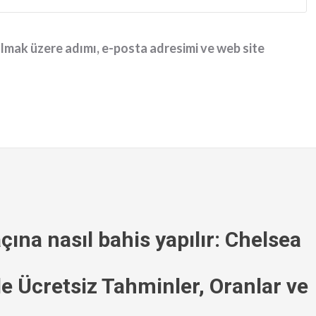
lmak üzere adımı, e-posta adresimi ve web site
ına nasıl bahis yapılır: Chelsea
le Ücretsiz Tahminler, Oranlar ve