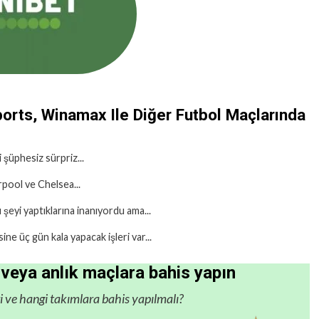
ports, Winamax Ile Diğer Futbol Maçlarında
 şüphesiz sürpriz...
rpool ve Chelsea...
 şeyi yaptıklarına inanıyordu ama...
e üç gün kala yapacak işleri var...
veya anlık maçlara bahis yapın
i ve hangi takımlara bahis yapılmalı?