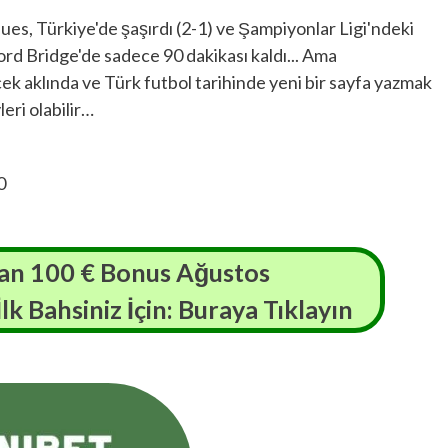
ues, Türkiye'de şaşırdı (2-1) ve Şampiyonlar Ligi'ndeki
ord Bridge'de sadece 90 dakikası kaldı... Ama
k aklında ve Türk futbol tarihinde yeni bir sayfa yazmak
eri olabilir…
0
lan 100 € Bonus
Ağustos
lk Bahsiniz İçin: Buraya Tıklayın