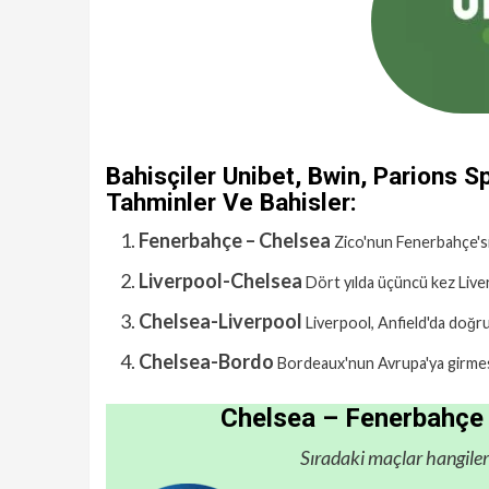
Bahisçiler Unibet, Bwin, Parions S
Tahminler Ve Bahisler:
Fenerbahçe – Chelsea
Zico'nun Fenerbahçe'si
Liverpool-Chelsea
Dört yılda üçüncü kez Live
Chelsea-Liverpool
Liverpool, Anfield'da doğru
Chelsea-Bordo
Bordeaux'nun Avrupa'ya girmesin
Chelsea – Fenerbahçe 
Sıradaki maçlar hangiler