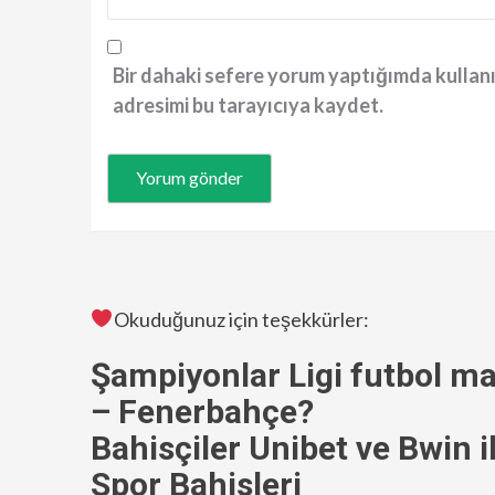
Bir dahaki sefere yorum yaptığımda kullanı
adresimi bu tarayıcıya kaydet.
Okuduğunuz için teşekkürler:
Şampiyonlar Ligi futbol maç
– Fenerbahçe?
Bahisçiler Unibet ve Bwin i
Spor Bahisleri