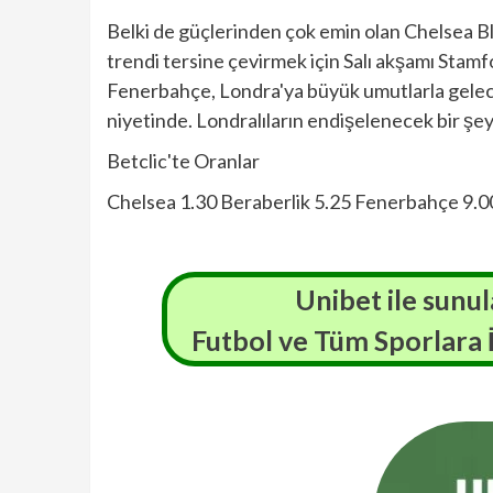
Belki de güçlerinden çok emin olan Chelsea Bl
trendi tersine çevirmek için Salı akşamı Stamf
Fenerbahçe, Londra'ya büyük umutlarla gelece
niyetinde. Londralıların endişelenecek bir şeyl
Betclic'te Oranlar
Chelsea 1.30 Beraberlik 5.25 Fenerbahçe 9.0
Unibet ile sunu
Futbol ve Tüm Sporlara İ