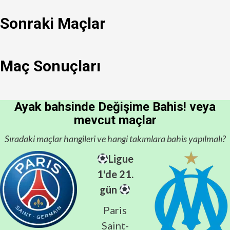
Sonraki Maçlar
Maç Sonuçları
Ayak bahsinde Değişime Bahis! veya
mevcut maçlar
Sıradaki maçlar hangileri ve hangi takımlara bahis yapılmalı?
Ligue
1'de 21.
gün
Paris
Saint-