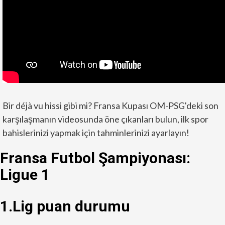
Bir déjà vu hissi gibi mi? Fransa Kupası OM-PSG'deki son
karşılaşmanın videosunda öne çıkanları bulun, ilk spor
bahislerinizi yapmak için tahminlerinizi ayarlayın!
Fransa Futbol Şampiyonası:
Ligue 1
1.Lig puan durumu