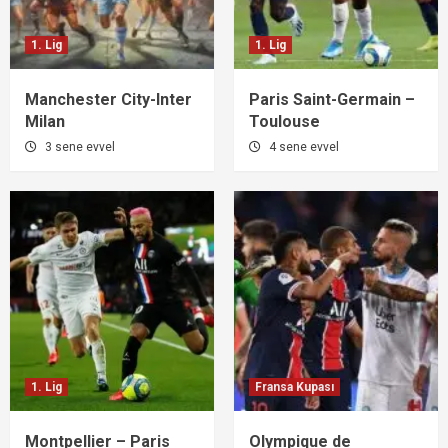
1. Lig
1. Lig
Manchester City-Inter
Paris Saint-Germain –
Milan
Toulouse
3 sene evvel
4 sene evvel
1. Lig
Fransa Kupası
Montpellier – Paris
Olympique de