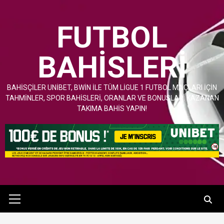
İçeriğe
atla
FUTBOL
BAHISLERI
BAHISÇILER UNIBET, BWIN ILE TÜM LIGUE 1 FUTBOL MAÇLARI IÇIN
TAHMINLER, SPOR BAHISLERI, ORANLAR VE BONUSLAR: KAZANAN
TAKIMA BAHIS YAPIN!
Ana
Menü