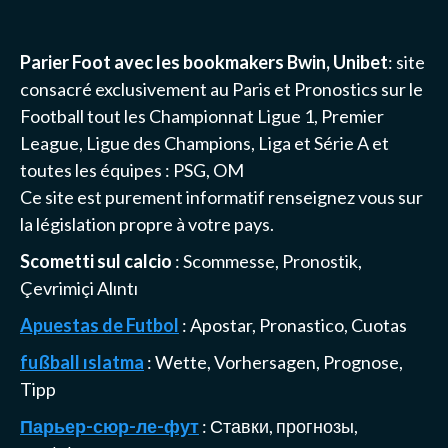
Parier Foot avec les bookmakers Bwin, Unibet
: site
consacré exclusivement au Paris et Pronostics sur le
Football tout les Championnat
Ligue 1
, Premier
League, Ligue des Champions, Liga et Série A et
toutes les équipes :
PSG
, OM
Ce site est purement informatif renseignez vous sur
la législation propre à votre pays.
Scometti sul calcio
: Scommesse, Pronostik,
Çevrimiçi Alıntı
Apuestas de Futbol
: Apostar, Pronastico, Cuotas
fußball ıslatma
: Wette, Vorhersagen, Prognose,
Tipp
Парьер-сюр-ле-фут
: Ставки, прогнозы,