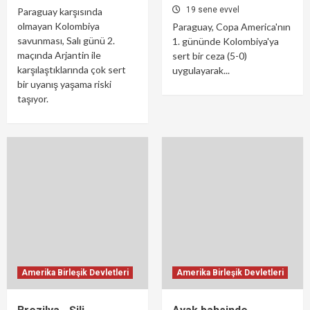
19 sene evvel
Paraguay karşısında
olmayan Kolombiya
Paraguay, Copa America'nın
savunması, Salı günü 2.
1. gününde Kolombiya'ya
maçında Arjantin ile
sert bir ceza (5-0)
karşılaştıklarında çok sert
uygulayarak...
bir uyanış yaşama riski
taşıyor.
Amerika Birleşik Devletleri
Amerika Birleşik Devletleri