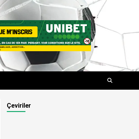
Çeviriler