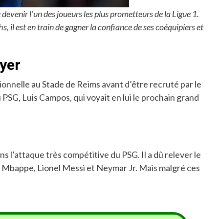
 devenir l’un des joueurs les plus prometteurs de la Ligue 1.
s, il est en train de gagner la confiance de ses coéquipiers et
iyer
onnelle au Stade de Reims avant d’être recruté par le
du PSG, Luis Campos, qui voyait en lui le prochain grand
ns l’attaque très compétitive du PSG. Il a dû relever le
n Mbappe, Lionel Messi et Neymar Jr. Mais malgré ces