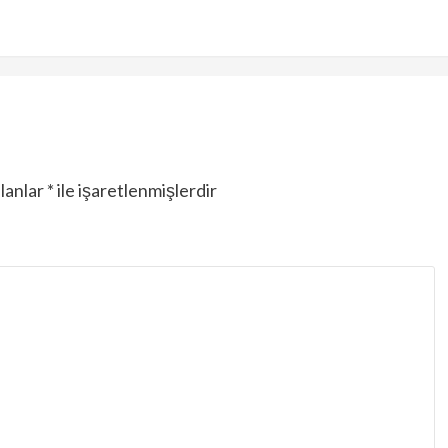
alanlar
*
ile işaretlenmişlerdir