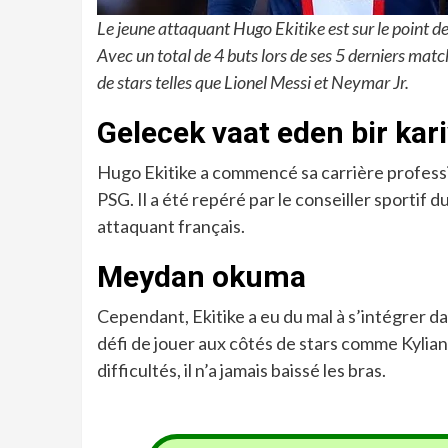
Le jeune attaquant Hugo Ekitike est sur le point de
Avec un total de 4 buts lors de ses 5 derniers match
de stars telles que Lionel Messi et Neymar Jr.
Gelecek vaat eden bir kar
Hugo Ekitike a commencé sa carrière professi
PSG. Il a été repéré par le conseiller sportif 
attaquant français.
Meydan okuma
Cependant, Ekitike a eu du mal à s’intégrer da
défi de jouer aux côtés de stars comme Kylia
difficultés, il n’a jamais baissé les bras.