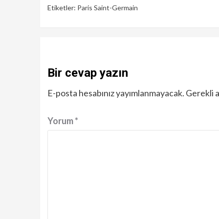
Etiketler:
Paris Saint-Germain
Bir cevap yazın
E-posta hesabınız yayımlanmayacak.
Gerekli 
Yorum
*