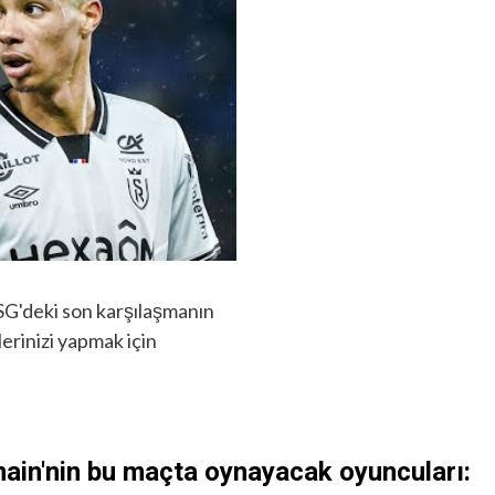
PSG'deki son karşılaşmanın
lerinizi yapmak için
main'nin bu maçta oynayacak oyuncuları: