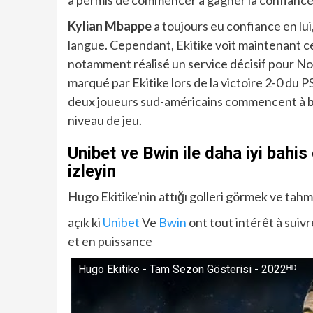
a permis de commencer à gagner la confiance 
Kylian Mbappe
a toujours eu confiance en lui,
langue. Cependant, Ekitike voit maintenant c
notamment réalisé un service décisif pour Nord
marqué par Ekitike lors de la victoire 2-0 du 
deux joueurs sud-américains commencent à bie
niveau de jeu.
Unibet ve Bwin ile daha iyi bahi
izleyin
Hugo Ekitike'nin attığı golleri görmek ve tahmi
açık ki
Unibet
Ve
Bwin
ont tout intérêt à suiv
et en puissance
Hugo Ekitike - Tam Sezon Gösterisi - 2022ᴴᴰ