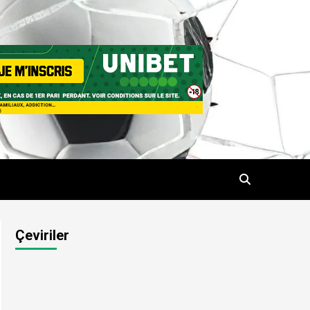
Çeviriler