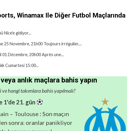
ports, Winamax Ile Diğer Futbol Maçlarında
Nice'e gidiyor...
e 25 Novembre, 21h00 Toujours irrégulier,...
i 01 Décembre, 20h00 Après une...
lık Cumartesi 15:00...
veya anlık maçlara bahis yapın
i ve hangi takımlara bahis yapılmalı?
e 1'de 21. gün
ain – Toulouse
:
Son maçın
den sonra: oranlar panikliyor