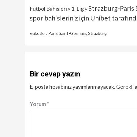
Strazburg-Paris
Futbol Bahisleri
»
1. Lig
»
spor bahisleriniz için Unibet tarafınd
Etiketler:
Paris Saint-Germain
,
Strazburg
Bir cevap yazın
E-posta hesabınız yayımlanmayacak.
Gerekli 
Yorum
*