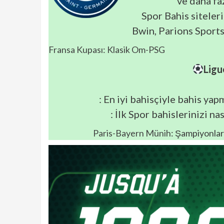
ve daha fa
Spor Bahis siteleri
Bwin, Parions Sport
Fransa Kupası: Klasik Om-PSG
Ligu
: En iyi bahisçiyle bahis yap
: İlk Spor bahislerinizi nas
Paris-Bayern Münih
: Şampiyonlar