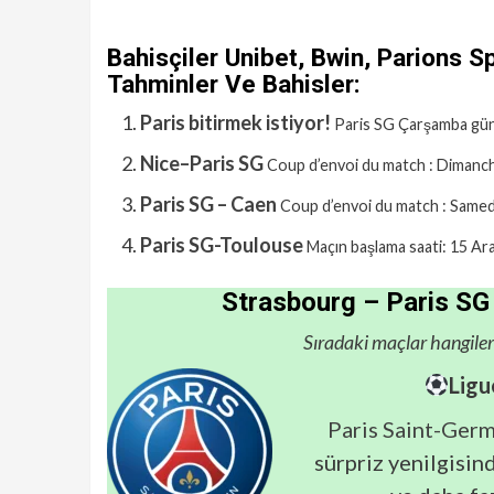
Bahisçiler Unibet, Bwin, Parions S
Tahminler Ve Bahisler:
Paris bitirmek istiyor!
Paris SG Çarşamba günü 
Nice–Paris SG
Coup d’envoi du match : Dimanch
Paris SG – Caen
Coup d’envoi du match : Samed
Paris SG-Toulouse
Maçın başlama saati: 15 Ara
Strasbourg – Paris SG 
Sıradaki maçlar hangiler
Ligu
Paris Saint-Germ
sürpriz yenilgisin