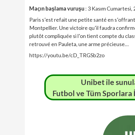
Maçın başlama vuruşu
: 3 Kasım Cumartesi, 
Paris s’est refait une petite santé en s’offran
Montpellier. Une victoire qu’il faudra confir
plutôt compliquée si l’on tient compte du clas
retrouvé en Pauleta, une arme précieuse…
https://youtu.be/cD_TRGSb2zo
Unibet ile sunu
Futbol ve Tüm Sporlara İ