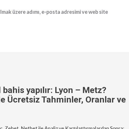
lmak üzere adımı, e-posta adresimi ve web site
 bahis yapılır: Lyon – Metz?
le Ücretsiz Tahminler, Oranlar ve
, Zebet, Netbet ile Analiz ve Karşılaştırmalardan Sonra: