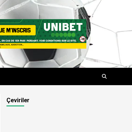
Çeviriler