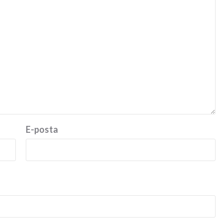
E-posta