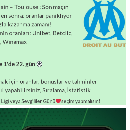
ain – Toulouse
:
Son maçın
den sonra: oranlar panikliyor
zla kazanma zamanı!
nin oranları: Unibet, Betclic,
s, Winamax
e 1'de 22. gün
mak için oranlar, bonuslar ve tahminler
ıl yapabilirsiniz, Sıralama, İstatistik
 Ligi veya Sevgililer Günü
seçim yapmalısın!