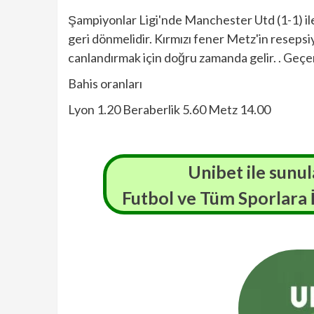
Şampiyonlar Ligi'nde Manchester Utd (1-1) ile
geri dönmelidir. Kırmızı fener Metz'in reseps
canlandırmak için doğru zamanda gelir. . Geçe
Bahis oranları
Lyon 1.20 Beraberlik 5.60 Metz 14.00
Unibet ile sunu
Futbol ve Tüm Sporlara İ