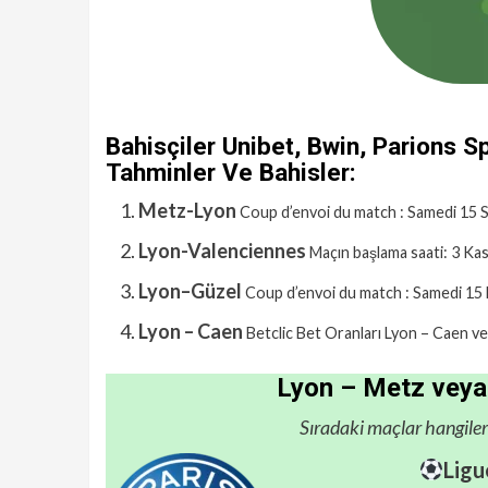
Bahisçiler Unibet, Bwin, Parions S
Tahminler Ve Bahisler:
Metz-Lyon
Coup d’envoi du match : Samedi 15
Lyon-Valenciennes
Maçın başlama saati: 3 Ka
Lyon–Güzel
Coup d’envoi du match : Samedi 15 
Lyon – Caen
Betclic Bet Oranları Lyon – Caen vey
Lyon – Metz veya 
Sıradaki maçlar hangiler
Ligu