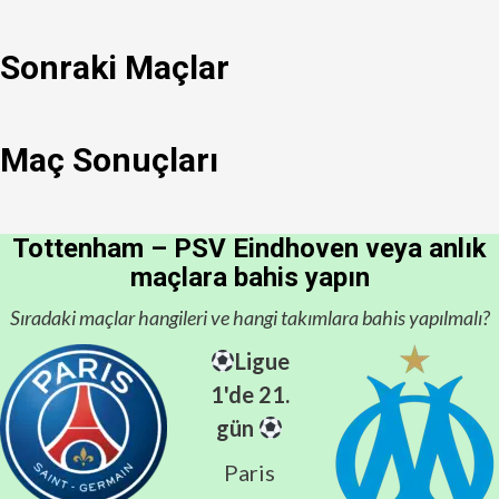
Sonraki Maçlar
Maç Sonuçları
Tottenham – PSV Eindhoven veya anlık
maçlara bahis yapın
Sıradaki maçlar hangileri ve hangi takımlara bahis yapılmalı?
Ligue
1'de 21.
gün
Paris