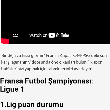
Bir déjà vu hissi gibi mi? Fransa Kupası OM-PSG'deki son
karşılaşmanın videosunda öne çıkanları bulun, ilk spor
bahislerinizi yapmak için tahminlerinizi ayarlayın!
Fransa Futbol Şampiyonası:
Ligue 1
1.Lig puan durumu