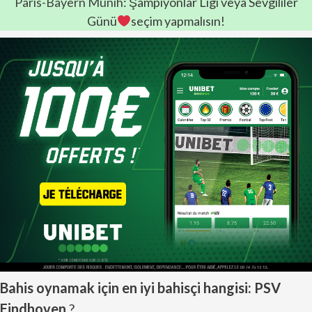
Paris-Bayern Münih
: Şampiyonlar Ligi veya Sevgililer
Günü
seçim yapmalısın!
Bahis oynamak için en iyi bahisçi hangisi: PSV
Eindhoven
?