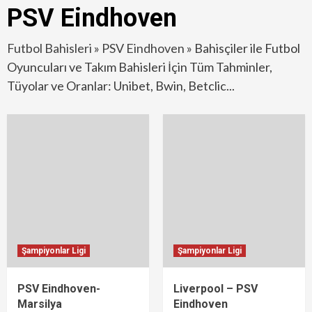
PSV Eindhoven
Futbol Bahisleri
»
PSV Eindhoven
» Bahisçiler ile Futbol
Oyuncuları ve Takım Bahisleri İçin Tüm Tahminler,
Tüyolar ve Oranlar: Unibet, Bwin, Betclic...
Şampiyonlar Ligi
Şampiyonlar Ligi
PSV Eindhoven-
Liverpool – PSV
Marsilya
Eindhoven