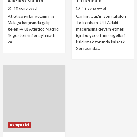
Atletico Madrid
Tottenham
18 sene evvel
18 sene evvel
Atletico iyi bir gezgin mi?
Carling Cup'ın son galipleri
Malaga karşısında galip
Tottenham, UEFA'daki
gelen (4-0) Atletico Madrid
macerasına devam etmek
ilk gösterisini onaylamadı
için bu gece tüm engelleri
ve...
kaldırmak zorunda kalacak.
Sonrasında...
Avrupa Ligi