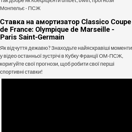
Монпельє - ПСЖ
Ставка на амортизатор Classico Coupe
de France: Olympique de Marseille -
Paris Saint-Germain
Як відчуття дежавю? Знаходьте найяскравіші моменти
у відео останньої зустрічі в Кубку Франції ОМ-ПСЖ,
коригуйте свої прогнози, щоб робити свої перші
спортивні ставки!