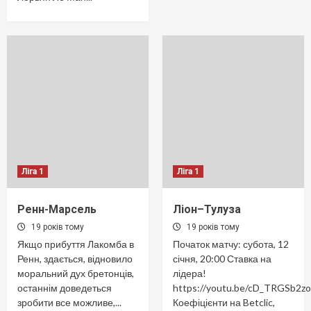
Ліга 1
Ліга 1
Ренн-Марсель
Ліон–Тулуза
19 років тому
19 років тому
Якщо прибуття Лакомба в
Початок матчу: субота, 12
Ренн, здається, відновило
січня, 20:00 Ставка на
моральний дух бретонців,
лідера!
останнім доведеться
https://youtu.be/cD_TRGSb2zo
зробити все можливе,...
Коефіцієнти на Betclic,