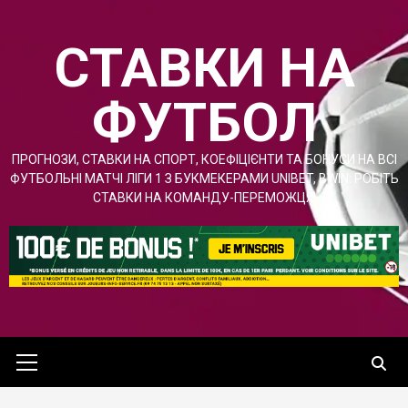
Перейти
до
СТАВКИ НА
вмісту
ФУТБОЛ
ПРОГНОЗИ, СТАВКИ НА СПОРТ, КОЕФІЦІЄНТИ ТА БОНУСИ НА ВСІ
ФУТБОЛЬНІ МАТЧІ ЛІГИ 1 З БУКМЕКЕРАМИ UNIBET, BWIN: РОБІТЬ
СТАВКИ НА КОМАНДУ-ПЕРЕМОЖЦЯ!
Основне
меню