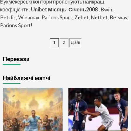
Букмекерські контори пропонують найкращі
коефіцієнти:
Unibet Місяць:
Січень2008
,
Bwin
,
Betclic
, Winamax, Parions Sport, Zebet, Netbet, Betway,
Parions Sport!
Навігація
1
2
Далі
записів
Перекази
Найближчі матчі