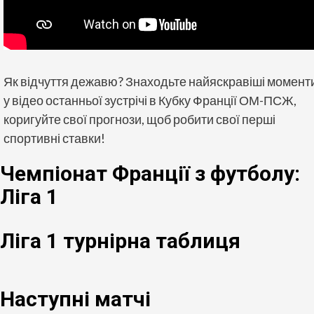
Як відчуття дежавю? Знаходьте найяскравіші момент
у відео останньої зустрічі в Кубку Франції ОМ-ПСЖ,
коригуйте свої прогнози, щоб робити свої перші
спортивні ставки!
Чемпіонат Франції з футболу:
Ліга 1
Ліга 1 турнірна таблиця
Наступні матчі