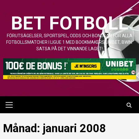
Hoppa
till
BET FOTBOLL
innehållet
FÖRUTSÄGELSER, SPORTSPEL, ODDS OCH BONUSAR FÖR ALLA
FOTBOLLSMATCHER I LIGUE 1 MED BOOKMAKERS UNIBET, BWIN:
SATSA PÅ DET VINNANDE LAGET!
Primär
meny
Månad:
januari 2008