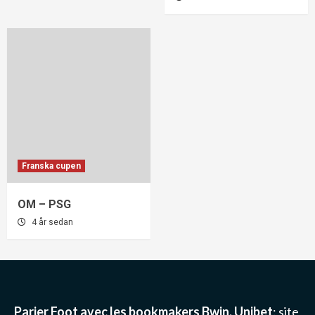
Franska cupen
OM – PSG
4 år sedan
Parier Foot avec les bookmakers Bwin, Unibet
: site