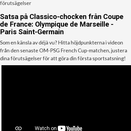
förutsägelser
Satsa på Classico-chocken från Coupe
de France: Olympique de Marseille -
Paris Saint-Germain
Som en känsla av déjà vu? Hitta höjdpunkterna i videon
från den senaste OM-PSG French Cup-matchen, justera
dina förutsägelser för att göra din första sportsatsning!