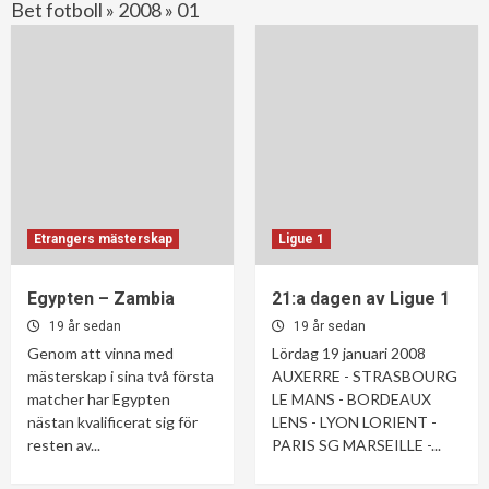
Bet fotboll
»
2008
»
01
Etrangers mästerskap
Ligue 1
Egypten – Zambia
21:a dagen av Ligue 1
19 år sedan
19 år sedan
Genom att vinna med
Lördag 19 januari 2008
mästerskap i sina två första
AUXERRE - STRASBOURG
matcher har Egypten
LE MANS - BORDEAUX
nästan kvalificerat sig för
LENS - LYON LORIENT -
resten av...
PARIS SG MARSEILLE -...