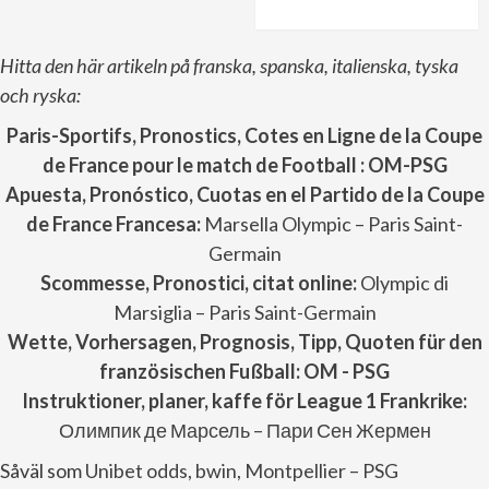
Hitta den här artikeln på franska, spanska, italienska, tyska
och ryska:
Paris-Sportifs, Pronostics, Cotes en Ligne de la Coupe
de France pour le match de Football : OM-PSG
Apuesta, Pronóstico, Cuotas en el Partido de
la Coupe
de France
Francesa:
Marsella Olympic – Paris Saint-
Germain
Scommesse, Pronostici, citat online:
Olympic di
Marsiglia – Paris Saint-Germain
Wette, Vorhersagen, Prognosis, Tipp, Quoten für den
französischen Fußball: OM - PSG
Instruktioner, planer, kaffe för League 1 Frankrike:
Олимпик де Марсель – Пари Сен Жермен
Såväl som
Unibet odds, bwin, Montpellier – PSG