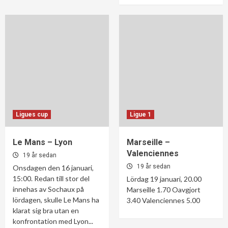
Ligues cup
Ligue 1
Le Mans – Lyon
Marseille –
Valenciennes
19 år sedan
19 år sedan
Onsdagen den 16 januari,
15:00. Redan till stor del
Lördag 19 januari, 20.00
innehas av Sochaux på
Marseille 1.70 Oavgjort
lördagen, skulle Le Mans ha
3.40 Valenciennes 5.00
klarat sig bra utan en
konfrontation med Lyon...