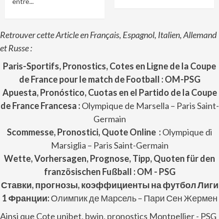
entre...
Retrouver cette Article en Français, Espagnol, Italien, Allemand
et Russe :
Paris-Sportifs, Pronostics, Cotes en Ligne de la Coupe
de France pour le match de Football : OM-PSG
Apuesta, Pronóstico, Cuotas en el Partido de
la Coupe
de France
Francesa :
Olympique de Marsella – Paris Saint-
Germain
Scommesse, Pronostici, Quote Online :
Olympique di
Marsiglia – Paris Saint-Germain
Wette, Vorhersagen, Prognose, Tipp, Quoten für den
französischen Fußball : OM - PSG
Ставки, прогнозы, коэффициенты на футбол Лиги
1 Франции:
Олимпик де Марсель – Пари Сен Жермен
Ainsi que
Cote unibet, bwin, pronostics Montpellier - PSG