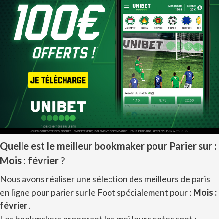
Quelle est le meilleur bookmaker pour Parier sur :
Mois :
février
?
Nous avons réaliser une sélection des meilleurs de paris
en ligne pour parier sur le Foot spécialement pour :
Mois :
février
.
Les bookmakers proposant les meilleurs cotes sont :