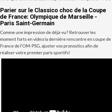
Parier sur le Classico choc de la Coupe
de France: Olympique de Marseille -
Paris Saint-Germain
Comme une impression de déjà-vu? Retrouver les
moment forts en video la dernière rencontre en coupe de
France de l'OM-PSG, ajuster vos pronostics afin de
réaliser votre premier paris sportifs!