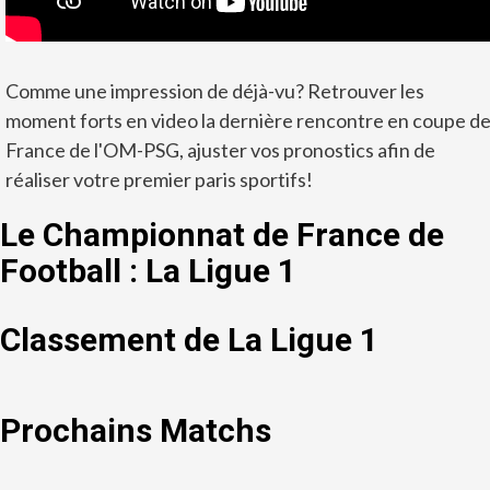
Comme une impression de déjà-vu? Retrouver les
moment forts en video la dernière rencontre en coupe d
France de l'OM-PSG, ajuster vos pronostics afin de
réaliser votre premier paris sportifs!
Le Championnat de France de
Football : La Ligue 1
Classement de La Ligue 1
Prochains Matchs