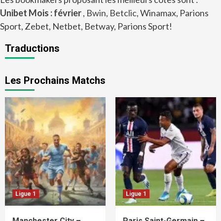
Unibet Mois :
février
,
Bwin
,
Betclic
, Winamax, Parions
Sport, Zebet, Netbet, Betway, Parions Sport!
Traductions
Les Prochains Matchs
Ligue 1
Ligue 1
Manchester City –
Paris Saint-Germain –