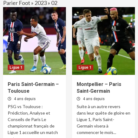
Parier Foot
»
2023
»
02
Ligue 1
Ligue 1
Paris Saint-Germain –
Montpellier – Paris
Toulouse
Saint-Germain
4 ans depuis
4 ans depuis
PSG vs Toulouse :
Suite à un autre revers
Prédiction, Analyse et
dans leur quête de gloire en
Conseils de Paris Le
Ligue 1, Paris Saint-
championnat français de
Germain visera à
Ligue 1 accueille un match
commencer le mois...