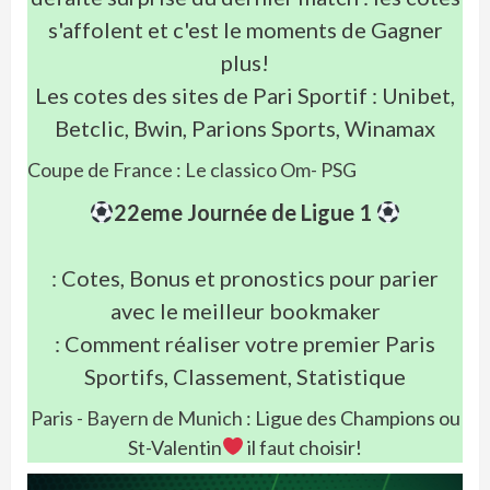
s'affolent et c'est le moments de Gagner
plus!
Les cotes des sites de Pari Sportif : Unibet,
Betclic, Bwin, Parions Sports, Winamax
Coupe de France : Le classico Om- PSG
22eme Journée de Ligue 1
: Cotes, Bonus et pronostics pour parier
avec le meilleur bookmaker
: Comment réaliser votre premier Paris
Sportifs, Classement, Statistique
Paris - Bayern de Munich
: Ligue des Champions ou
St-Valentin
il faut choisir!