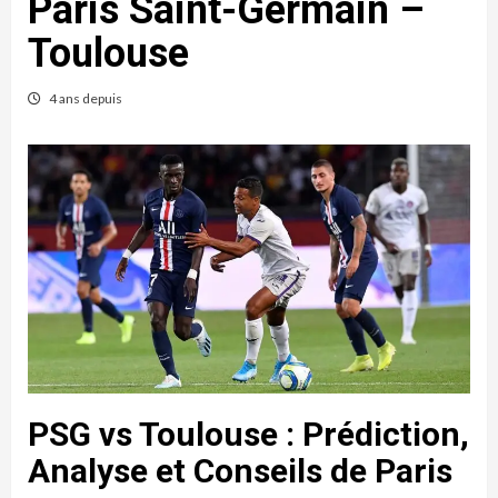
Paris Saint-Germain –
Toulouse
4 ans depuis
PSG vs Toulouse : Prédiction,
Analyse et Conseils de Paris