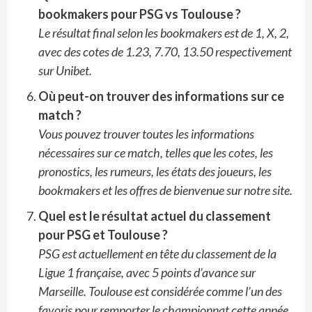
bookmakers pour PSG vs Toulouse ?
Le résultat final selon les bookmakers est de 1, X, 2,
avec des cotes de 1.23, 7.70, 13.50 respectivement
sur Unibet.
Où peut-on trouver des informations sur ce
match ?
Vous pouvez trouver toutes les informations
nécessaires sur ce match, telles que les cotes, les
pronostics, les rumeurs, les états des joueurs, les
bookmakers et les offres de bienvenue sur notre site.
Quel est le résultat actuel du classement
pour PSG et Toulouse ?
PSG est actuellement en tête du classement de la
Ligue 1 française, avec 5 points d’avance sur
Marseille. Toulouse est considérée comme l’un des
favoris pour remporter le championnat cette année