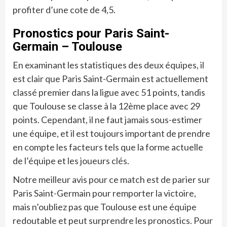
profiter d’une cote de 4,5.
Pronostics pour Paris Saint-
Germain – Toulouse
En examinant les statistiques des deux équipes, il
est clair que Paris Saint-Germain est actuellement
classé premier dans la ligue avec 51 points, tandis
que Toulouse se classe à la 12ème place avec 29
points. Cependant, il ne faut jamais sous-estimer
une équipe, et il est toujours important de prendre
en compte les facteurs tels que la forme actuelle
de l’équipe et les joueurs clés.
Notre meilleur avis pour ce match est de parier sur
Paris Saint-Germain pour remporter la victoire,
mais n’oubliez pas que Toulouse est une équipe
redoutable et peut surprendre les pronostics. Pour