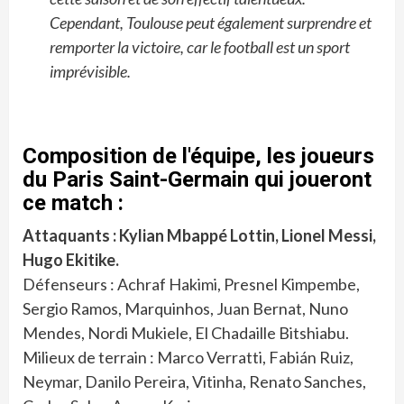
Cependant, Toulouse peut également surprendre et
remporter la victoire, car le football est un sport
imprévisible.
Composition de l'équipe, les joueurs
du Paris Saint-Germain qui joueront
ce match :
Attaquants : Kylian Mbappé Lottin, Lionel Messi,
Hugo Ekitike.
Défenseurs : Achraf Hakimi, Presnel Kimpembe,
Sergio Ramos, Marquinhos, Juan Bernat, Nuno
Mendes, Nordi Mukiele, El Chadaille Bitshiabu.
Milieux de terrain : Marco Verratti, Fabián Ruiz,
Neymar, Danilo Pereira, Vitinha, Renato Sanches,