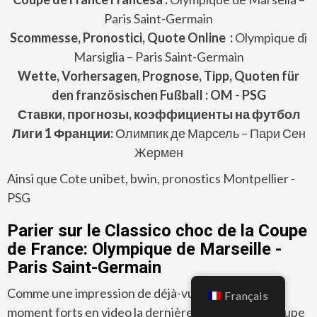
Paris Saint-Germain
Scommesse, Pronostici, Quote Online :
Olympique di
Marsiglia – Paris Saint-Germain
Wette, Vorhersagen, Prognose, Tipp, Quoten für
den französischen Fußball : OM - PSG
Ставки, прогнозы, коэффициенты на футбол
Лиги 1 Франции:
Олимпик де Марсель – Пари Сен
Жермен
Ainsi que
Cote unibet, bwin, pronostics Montpellier -
PSG
Parier sur le Classico choc de la Coupe
de France: Olympique de Marseille -
Paris Saint-Germain
Comme une impression de déjà-vu? Retrouver les
Français
moment forts en video la dernière rencontre en coupe