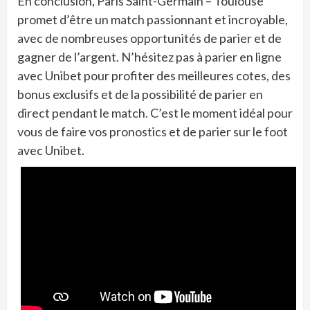
En conclusion, Paris Saint-Germain – Toulouse
promet d’être un match passionnant et incroyable,
avec de nombreuses opportunités de parier et de
gagner de l’argent. N’hésitez pas à parier en ligne
avec Unibet pour profiter des meilleures cotes, des
bonus exclusifs et de la possibilité de parier en
direct pendant le match. C’est le moment idéal pour
vous de faire vos pronostics et de parier sur le foot
avec Unibet.