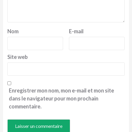
Nom
E-mail
Site web
Enregistrer mon nom, mon e-mail et mon site
dans le navigateur pour mon prochain
commentaire.