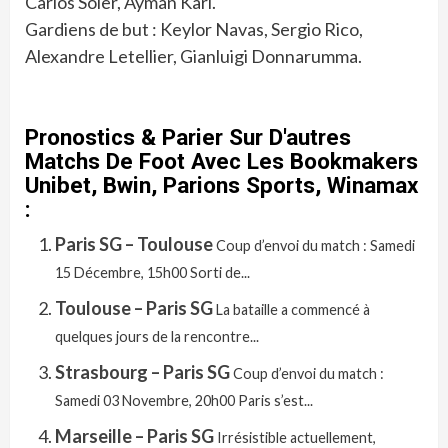
Carlos Soler, Ayman Kari.
Gardiens de but : Keylor Navas, Sergio Rico,
Alexandre Letellier, Gianluigi Donnarumma.
Pronostics & Parier Sur D'autres
Matchs De Foot Avec Les Bookmakers
Unibet, Bwin, Parions Sports, Winamax
:
Paris SG – Toulouse
Coup d’envoi du match : Samedi
15 Décembre, 15h00 Sorti de...
Toulouse – Paris SG
La bataille a commencé à
quelques jours de la rencontre...
Strasbourg – Paris SG
Coup d’envoi du match :
Samedi 03 Novembre, 20h00 Paris s’est...
Marseille – Paris SG
Irrésistible actuellement,