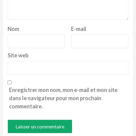
Nom
E-mail
Site web
Enregistrer mon nom, mon e-mail et mon site
dans le navigateur pour mon prochain
commentaire.