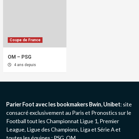
Coupe de France
OM – PSG
4 ans depuis
Parier Foot avec les bookmakers Bwin, Unibet
: site
consacré exclusivement au Paris et Pronostics sur le
Football tout les Championnat
Ligue 1
, Premier
League, Ligue des Champions, Liga et Série A et
toutes les équipes :
PSG
, OM