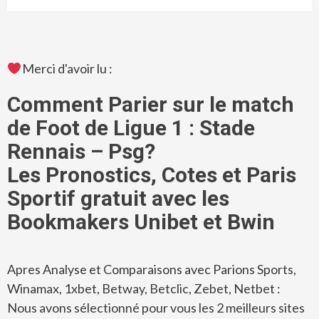
Merci d'avoir lu :
Comment Parier sur le match
de Foot de Ligue 1 : Stade
Rennais – Psg?
Les Pronostics, Cotes et Paris
Sportif gratuit avec les
Bookmakers Unibet et Bwin
Apres Analyse et Comparaisons avec Parions Sports,
Winamax, 1xbet, Betway, Betclic, Zebet, Netbet :
Nous avons sélectionné pour vous les 2 meilleurs sites