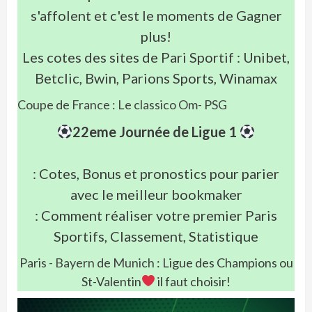
s'affolent et c'est le moments de Gagner
plus!
Les cotes des sites de Pari Sportif : Unibet,
Betclic, Bwin, Parions Sports, Winamax
Coupe de France : Le classico Om- PSG
22eme Journée de Ligue 1
: Cotes, Bonus et pronostics pour parier
avec le meilleur bookmaker
: Comment réaliser votre premier Paris
Sportifs, Classement, Statistique
Paris - Bayern de Munich
: Ligue des Champions ou
St-Valentin
il faut choisir!