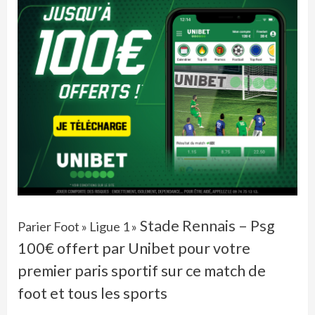
Stade Rennais – Psg
Parier Foot
»
Ligue 1
»
100€ offert par Unibet pour votre
premier paris sportif sur ce match de
foot et tous les sports