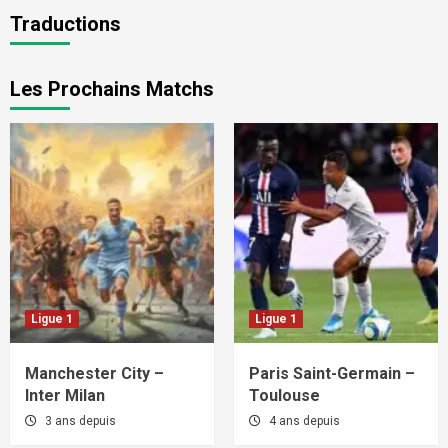
Traductions
Les Prochains Matchs
Ligue 1
Ligue 1
Manchester City –
Paris Saint-Germain –
Inter Milan
Toulouse
3 ans depuis
4 ans depuis