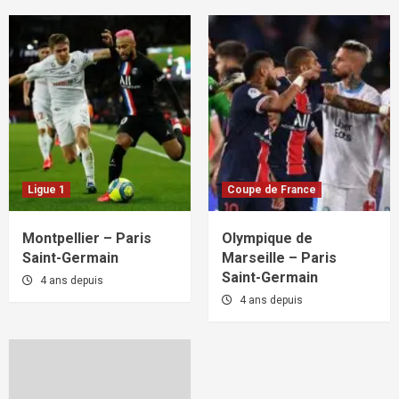
Ligue 1
Coupe de France
Montpellier – Paris
Olympique de
Saint-Germain
Marseille – Paris
Saint-Germain
4 ans depuis
4 ans depuis