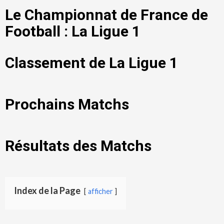
Le Championnat de France de
Football : La Ligue 1
Classement de La Ligue 1
Prochains Matchs
Résultats des Matchs
Index de la Page
afficher