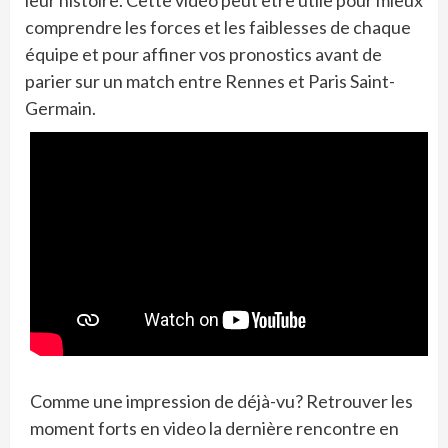
comprendre les forces et les faiblesses de chaque
équipe et pour affiner vos pronostics avant de
parier sur un match entre Rennes et Paris Saint-
Germain.
Comme une impression de déjà-vu? Retrouver les
moment forts en video la dernière rencontre en