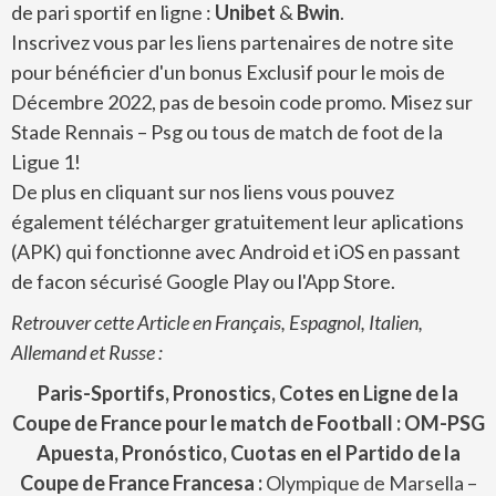
de pari sportif en ligne :
Unibet
&
Bwin
.
Inscrivez vous par les liens partenaires de notre site
pour bénéficier d'un bonus Exclusif pour le mois de
Décembre 2022, pas de besoin code promo. Misez sur
Stade Rennais – Psg ou tous de match de foot de la
Ligue 1!
De plus en cliquant sur nos liens vous pouvez
également télécharger gratuitement leur aplications
(APK) qui fonctionne avec Android et iOS en passant
de facon sécurisé Google Play ou l'App Store.
Retrouver cette Article en Français, Espagnol, Italien,
Allemand et Russe :
Paris-Sportifs, Pronostics, Cotes en Ligne de la
Coupe de France pour le match de Football : OM-PSG
Apuesta, Pronóstico, Cuotas en el Partido de
la
Coupe de France
Francesa :
Olympique de Marsella –