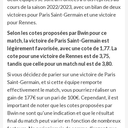
cours de la saison 2022/2023, avec un bilan de deux
victoires pour Paris Saint-Germain et une victoire
pour Rennes.
Selon les cotes proposées par Bwin pour ce
match, la victoire de Paris Saint-Germain est
légèrement favorisée, avec une cote de 1,77. La
cote pour une victoire de Rennes est de 3,75,
tandis que celle pour un match nul est de 3,80.
Si vous décidez de parier sur une victoire de Paris
Saint-Germain, et si cette équipe remporte
effectivement le match, vous pourriez réaliser un
gain de 177€ sur un pari de 100€. Cependant, il est
important de noter que les cotes proposées par
Bwin ne sont qu’une indication et que le résultat
final du match peut varier en fonction de nombreux