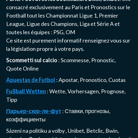
consacré exclusivement au Paris et Pronostics sur le
Football tout les Championnat
Ligue 1
, Premier
League, Ligue des Champions, Liga et Série A et
toutes les équipes :
PSG
, OM
Ce site est purement informatif renseignez vous sur
la législation propre à votre pays.
Scommetti sul calcio
: Scommesse, Pronostic,
Quote Online
Apuestas de Futbol
: Apostar, Pronostico, Cuotas
Fußball Wetten
: Wette, Vorhersagen, Prognose,
Tipp
Парьер-сюр-ле-фут
: Ставки, прогнозы,
коэффициенты
Sázení na politiku a volby
,
Unibet, Betclic, Bwin,