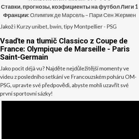
Ставки, прогнозы, коэфициенты на футбол Лиги 1
Франции:
Олимпик де Марсель – Пари Сен Жермен
Jakož i
Kurzy unibet, bwin, tipy Montpellier - PSG
Vsaďte na tlumič Classico z Coupe de
France: Olympique de Marseille - Paris
Saint-Germain
Jako pocit déjà vu? Najděte nejdůležitější momenty ve
videu z posledního setkání ve Francouzském poháru OM-
PSG, upravte své předpovědi, abyste mohli uzavřít své
první sportovní sázky!