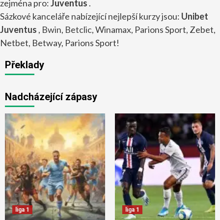
zejména pro:
Juventus
.
Sázkové kanceláře nabízející nejlepší kurzy jsou:
Unibet
Juventus
,
Bwin
,
Betclic
, Winamax, Parions Sport, Zebet,
Netbet, Betway, Parions Sport!
Překlady
Nadcházející zápasy
liga 1
liga 1