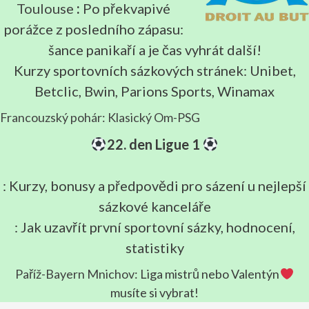
Toulouse
:
Po překvapivé
porážce z posledního zápasu:
šance panikaří a je čas vyhrát další!
Kurzy sportovních sázkových stránek: Unibet,
Betclic, Bwin, Parions Sports, Winamax
Francouzský pohár: Klasický Om-PSG
22. den Ligue 1
: Kurzy, bonusy a předpovědi pro sázení u nejlepší
sázkové kanceláře
: Jak uzavřít první sportovní sázky, hodnocení,
statistiky
Paříž-Bayern Mnichov
: Liga mistrů nebo Valentýn
musíte si vybrat!