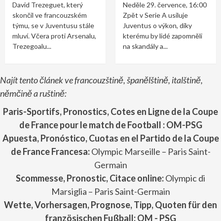
David Trezeguet, který
Neděle 29. července, 16:00
skončil ve francouzském
Zpět v Serie A usiluje
týmu, se v Juventusu stále
Juventus o výkon, díky
mluví. Včera proti Arsenalu,
kterému by lidé zapomněli
Trezegoalu...
na skandály a...
Najít tento článek ve francouzštině, španělštině, italštině,
němčině a ruštině:
Paris-Sportifs, Pronostics, Cotes en Ligne de la Coupe
de France pour le match de Football : OM-PSG
Apuesta, Pronóstico, Cuotas en el Partido de
la Coupe
de France
Francesa:
Olympic Marseille – Paris Saint-
Germain
Scommesse, Pronostic, Citace online:
Olympic di
Marsiglia – Paris Saint-Germain
Wette, Vorhersagen, Prognose, Tipp, Quoten für den
französischen Fußball: OM - PSG