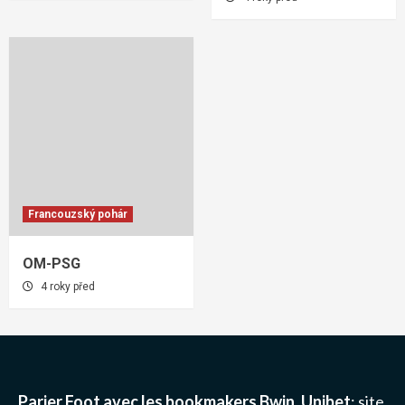
Francouzský pohár
OM-PSG
4 roky před
Parier Foot avec les bookmakers Bwin, Unibet
: site