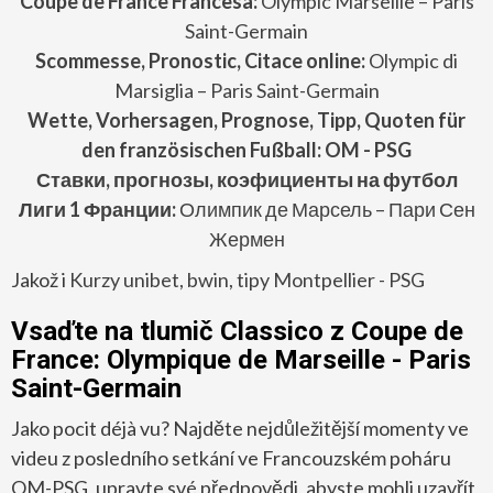
Coupe de France
Francesa:
Olympic Marseille – Paris
Saint-Germain
Scommesse, Pronostic, Citace online:
Olympic di
Marsiglia – Paris Saint-Germain
Wette, Vorhersagen, Prognose, Tipp, Quoten für
den französischen Fußball: OM - PSG
Ставки, прогнозы, коэфициенты на футбол
Лиги 1 Франции:
Олимпик де Марсель – Пари Сен
Жермен
Jakož i
Kurzy unibet, bwin, tipy Montpellier - PSG
Vsaďte na tlumič Classico z Coupe de
France: Olympique de Marseille - Paris
Saint-Germain
Jako pocit déjà vu? Najděte nejdůležitější momenty ve
videu z posledního setkání ve Francouzském poháru
OM-PSG, upravte své předpovědi, abyste mohli uzavřít