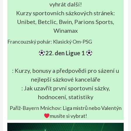
vyhrát další!
Kurzy sportovních sázkových stránek:
Unibet, Betclic, Bwin, Parions Sports,
Winamax
Francouzský pohár: Klasický Om-PSG
22. den Ligue 1
: Kurzy, bonusy a předpovědi pro sázení u
nejlepší sázkové kanceláře
: Jak uzavřít první sportovní sázky,
hodnocení, statistiky
Paříž-Bayern Mnichov
: Liga mistrů nebo Valentýn
musíte si vybrat!