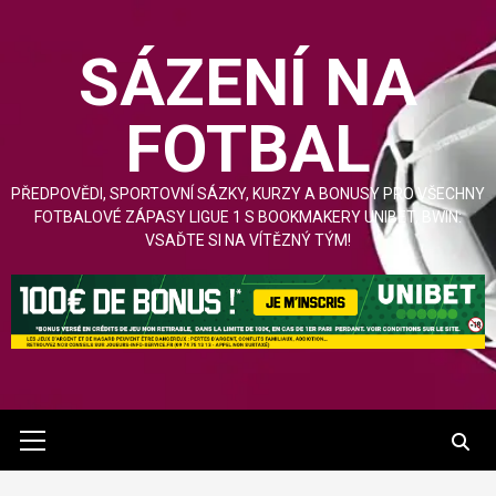
Přejít
na
SÁZENÍ NA
obsah
FOTBAL
PŘEDPOVĚDI, SPORTOVNÍ SÁZKY, KURZY A BONUSY PRO VŠECHNY
FOTBALOVÉ ZÁPASY LIGUE 1 S BOOKMAKERY UNIBET, BWIN:
VSAĎTE SI NA VÍTĚZNÝ TÝM!
Hlavní
nabídka