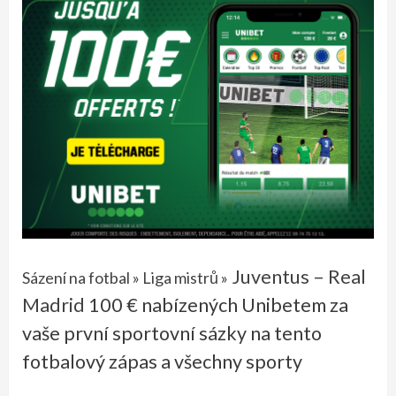
Juventus – Real
Sázení na fotbal
»
Liga mistrů
»
Madrid
100 € nabízených Unibetem za
vaše první sportovní sázky na tento
fotbalový zápas a všechny sporty