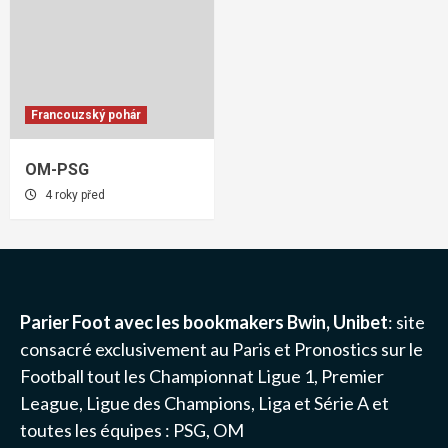
Francouzský pohár
OM-PSG
4 roky před
Parier Foot avec les bookmakers Bwin, Unibet
: site
consacré exclusivement au Paris et Pronostics sur le
Football tout les Championnat
Ligue 1
, Premier
League, Ligue des Champions, Liga et Série A et
toutes les équipes :
PSG
, OM