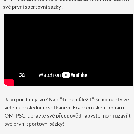
své první sportovní sázky!
Jako pocit déjà vu? Najděte nejdůležitější momenty ve
videu z posledního setkání ve Francouzském poháru
OM-PSG, upravte své předpovědi, abyste mohli uzavřít
své první sportovní sázky!