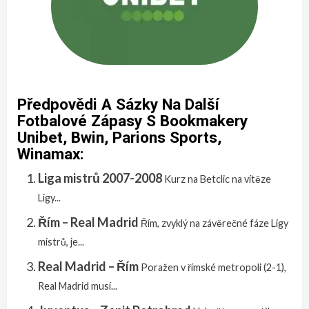
Předpovědi A Sázky Na Další
Fotbalové Zápasy S Bookmakery
Unibet, Bwin, Parions Sports,
Winamax:
Liga mistrů 2007-2008
Kurz na Betclic na vítěze
Ligy...
Řím – Real Madrid
Řím, zvyklý na závěrečné fáze Ligy
mistrů, je...
Real Madrid – Řím
Poražen v římské metropoli (2-1),
Real Madrid musí...