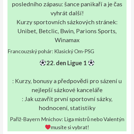
posledního zápasu: šance panikaří a je čas
vyhrát další!
Kurzy sportovních sázkových stránek:
Unibet, Betclic, Bwin, Parions Sports,
Winamax
Francouzský pohár: Klasický Om-PSG
22. den Ligue 1
: Kurzy, bonusy a předpovědi pro sázení u
nejlepší sázkové kanceláře
: Jak uzavřít první sportovní sázky,
hodnocení, statistiky
Paříž-Bayern Mnichov
: Liga mistrů nebo Valentýn
musíte si vybrat!