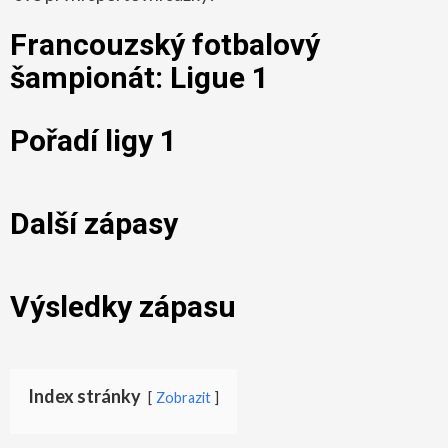
Francouzský fotbalový
šampionát: Ligue 1
Pořadí ligy 1
Další zápasy
Výsledky zápasu
Index stránky
Zobrazit