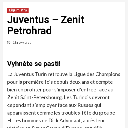
Liga mistrů
Juventus – Zenit
Petrohrad
18 roky před
Vyhněte se pasti!
La Juventus Turin retrouve la Ligue des Champions
pour la première fois depuis deux ans et compte
bien en profiter pour s’imposer d’entrée face au
Zenit Saint-Petersbourg. Les Turinois devront
cependant s’employer face aux Russes qui
apparaissent comme les troubles-fête du groupe
H. Les hommes de Dick Advocaat, après leur
victoire en Super Coupe d’Europe, ont déjà