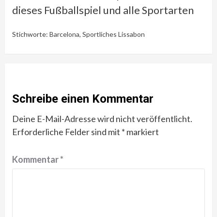
dieses Fußballspiel und alle Sportarten
Stichworte:
Barcelona
,
Sportliches Lissabon
Schreibe einen Kommentar
Deine E-Mail-Adresse wird nicht veröffentlicht.
Erforderliche Felder sind mit
*
markiert
Kommentar
*