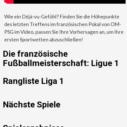
Wie ein Déjà-vu-Gefühl? Finden Sie die Höhepunkte
des letzten Treffens im französischen Pokal von OM-
PSG im Video, passen Sie Ihre Vorhersagen an, um Ihre
ersten Sportwetten abzuschließen!
Die französische
Fußballmeisterschaft: Ligue 1
Rangliste Liga 1
Nächste Spiele