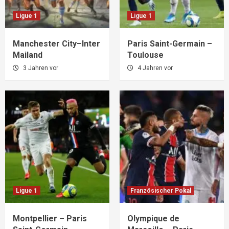
Ligue 1
Ligue 1
Manchester City–Inter
Paris Saint-Germain –
Mailand
Toulouse
3 Jahren vor
4 Jahren vor
Ligue 1
Französischer Pokal
Montpellier – Paris
Olympique de