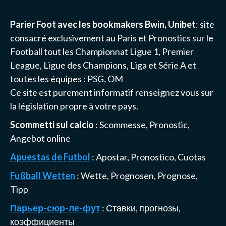
Parier Foot avec les bookmakers Bwin, Unibet
: site
consacré exclusivement au Paris et Pronostics sur le
Football tout les Championnat
Ligue 1
, Premier
League, Ligue des Champions, Liga et Série A et
toutes les équipes :
PSG
, OM
Ce site est purement informatif renseignez vous sur
la législation propre à votre pays.
Scommetti sul calcio
: Scommesse, Pronostic,
Angebot online
Apuestas de Futbol
: Apostar, Pronostico, Cuotas
Fußball Wetten
: Wette, Prognosen, Prognose,
Tipp
Парьер-сюр-ле-фут
: Ставки, прогнозы,
коэффициенты