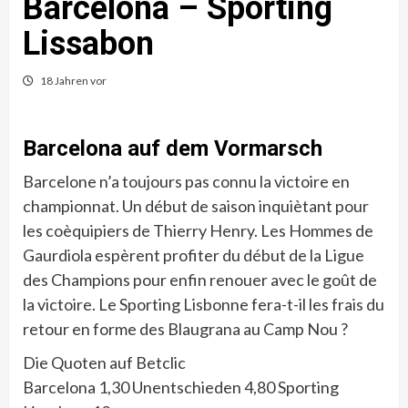
Barcelona – Sporting
Lissabon
18 Jahren vor
Barcelona auf dem Vormarsch
Barcelone n’a toujours pas connu la victoire en
championnat. Un début de saison inquiètant pour
les coèquipiers de Thierry Henry. Les Hommes de
Gaurdiola espèrent profiter du début de la Ligue
des Champions pour enfin renouer avec le goût de
la victoire. Le Sporting Lisbonne fera-t-il les frais du
retour en forme des Blaugrana au Camp Nou ?
Die Quoten auf Betclic
Barcelona 1,30 Unentschieden 4,80 Sporting