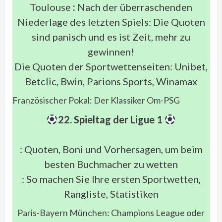
Toulouse
:
Nach der überraschenden
Niederlage des letzten Spiels: Die Quoten
sind panisch und es ist Zeit, mehr zu
gewinnen!
Die Quoten der Sportwettenseiten: Unibet,
Betclic, Bwin, Parions Sports, Winamax
Französischer Pokal: Der Klassiker Om-PSG
22. Spieltag der Ligue 1
: Quoten, Boni und Vorhersagen, um beim
besten Buchmacher zu wetten
: So machen Sie Ihre ersten Sportwetten,
Rangliste, Statistiken
Paris-Bayern München
: Champions League oder