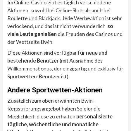
Im Online-Casino gibt es täglich verschiedene
Aktionen, sowohl bei Online-Slots als auch bei
Roulette und Blackjack. Jede Werbeaktion ist sehr
verlockend, und das ist nicht verwunderlich
so
viele Leute genießen
die Freuden des Casinos und
der Wettseite Bwin.
Diese Aktionen sind verfügbar
für neue und
bestehende Benutzer
(mit Ausnahme des
Willkommensbonus, der einzigartig und exklusiv für
Sportwetten-Benutzer ist).
Andere Sportwetten-Aktionen
Zusätzlich zum oben erwähnten Bwin-
Registrierungsangebot haben Spieler die
Möglichkeit, diese zu erhalten
personalisierte
tägliche, wöchentliche und monatliche