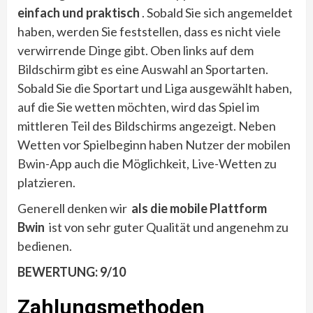
einfach und praktisch
. Sobald Sie sich angemeldet
haben, werden Sie feststellen, dass es nicht viele
verwirrende Dinge gibt. Oben links auf dem
Bildschirm gibt es eine Auswahl an Sportarten.
Sobald Sie die Sportart und Liga ausgewählt haben,
auf die Sie wetten möchten, wird das Spiel im
mittleren Teil des Bildschirms angezeigt. Neben
Wetten vor Spielbeginn haben Nutzer der mobilen
Bwin-App auch die Möglichkeit, Live-Wetten zu
platzieren.
Generell denken wir
als die mobile Plattform
Bwin
ist von sehr guter Qualität und angenehm zu
bedienen.
BEWERTUNG: 9/10
Zahlungsmethoden