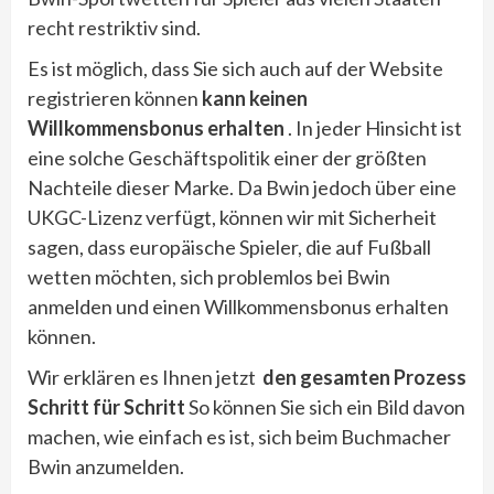
recht restriktiv sind.
Es ist möglich, dass Sie sich auch auf der Website
registrieren können
kann keinen
Willkommensbonus erhalten
. In jeder Hinsicht ist
eine solche Geschäftspolitik einer der größten
Nachteile dieser Marke. Da Bwin jedoch über eine
UKGC-Lizenz verfügt, können wir mit Sicherheit
sagen, dass europäische Spieler, die auf Fußball
wetten möchten, sich problemlos bei Bwin
anmelden und einen Willkommensbonus erhalten
können.
Wir erklären es Ihnen jetzt
den gesamten Prozess
Schritt für Schritt
So können Sie sich ein Bild davon
machen, wie einfach es ist, sich beim Buchmacher
Bwin anzumelden.