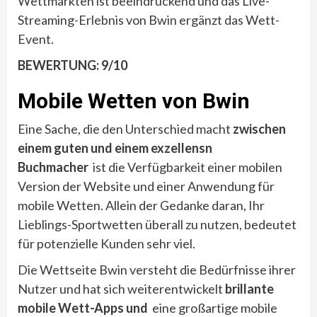
Wettmärkten ist beeindruckend und das Live-
Streaming-Erlebnis von Bwin ergänzt das Wett-
Event.
BEWERTUNG: 9/10
Mobile Wetten von Bwin
Eine Sache, die den Unterschied macht
zwischen
einem guten und einem exzellensn
Buchmacher
ist die Verfügbarkeit einer mobilen
Version der Website und einer Anwendung für
mobile Wetten. Allein der Gedanke daran, Ihr
Lieblings-Sportwetten überall zu nutzen, bedeutet
für potenzielle Kunden sehr viel.
Die Wettseite Bwin versteht die Bedürfnisse ihrer
Nutzer und hat sich weiterentwickelt
brillante
mobile Wett-Apps und
eine großartige mobile