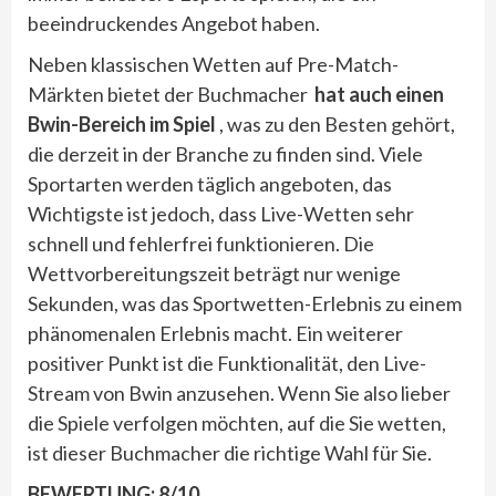
beeindruckendes Angebot haben.
Neben klassischen Wetten auf Pre-Match-
Märkten bietet der Buchmacher
hat auch einen
Bwin-Bereich im Spiel
, was zu den Besten gehört,
die derzeit in der Branche zu finden sind. Viele
Sportarten werden täglich angeboten, das
Wichtigste ist jedoch, dass Live-Wetten sehr
schnell und fehlerfrei funktionieren. Die
Wettvorbereitungszeit beträgt nur wenige
Sekunden, was das Sportwetten-Erlebnis zu einem
phänomenalen Erlebnis macht. Ein weiterer
positiver Punkt ist die Funktionalität, den Live-
Stream von Bwin anzusehen. Wenn Sie also lieber
die Spiele verfolgen möchten, auf die Sie wetten,
ist dieser Buchmacher die richtige Wahl für Sie.
BEWERTUNG: 8/10