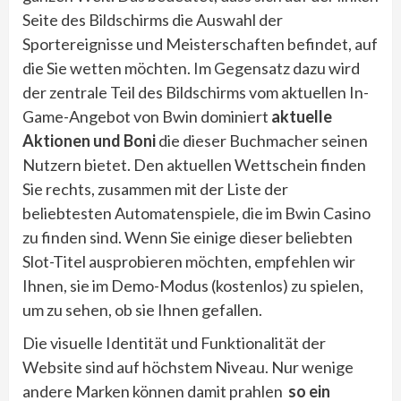
Seite des Bildschirms die Auswahl der
Sportereignisse und Meisterschaften befindet, auf
die Sie wetten möchten. Im Gegensatz dazu wird
der zentrale Teil des Bildschirms vom aktuellen In-
Game-Angebot von Bwin dominiert
aktuelle
Aktionen und Boni
die dieser Buchmacher seinen
Nutzern bietet. Den aktuellen Wettschein finden
Sie rechts, zusammen mit der Liste der
beliebtesten Automatenspiele, die im Bwin Casino
zu finden sind. Wenn Sie einige dieser beliebten
Slot-Titel ausprobieren möchten, empfehlen wir
Ihnen, sie im Demo-Modus (kostenlos) zu spielen,
um zu sehen, ob sie Ihnen gefallen.
Die visuelle Identität und Funktionalität der
Website sind auf höchstem Niveau. Nur wenige
andere Marken können damit prahlen
so ein