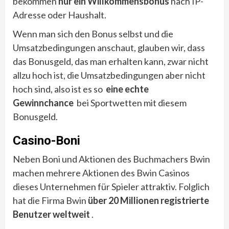
bekommen
nur ein Willkommensbonus
nach IP-
Adresse oder Haushalt.
Wenn man sich den Bonus selbst und die
Umsatzbedingungen anschaut, glauben wir, dass
das Bonusgeld, das man erhalten kann, zwar nicht
allzu hoch ist, die Umsatzbedingungen aber nicht
hoch sind, also ist es so
eine echte
Gewinnchance
bei Sportwetten mit diesem
Bonusgeld.
Casino-Boni
Neben Boni und Aktionen des Buchmachers Bwin
machen mehrere Aktionen des Bwin Casinos
dieses Unternehmen für Spieler attraktiv. Folglich
hat die Firma Bwin
über 20 Millionen registrierte
Benutzer weltweit
.