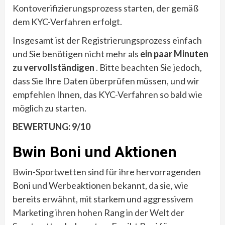
Kontoverifizierungsprozess starten, der gemäß
dem KYC-Verfahren erfolgt.
Insgesamt ist der Registrierungsprozess einfach
und Sie benötigen nicht mehr als
ein paar Minuten
zu vervollständigen
. Bitte beachten Sie jedoch,
dass Sie Ihre Daten überprüfen müssen, und wir
empfehlen Ihnen, das KYC-Verfahren so bald wie
möglich zu starten.
BEWERTUNG: 9/10
Bwin Boni und Aktionen
Bwin-Sportwetten sind für ihre hervorragenden
Boni und Werbeaktionen bekannt, da sie, wie
bereits erwähnt, mit starkem und aggressivem
Marketing ihren hohen Rang in der Welt der