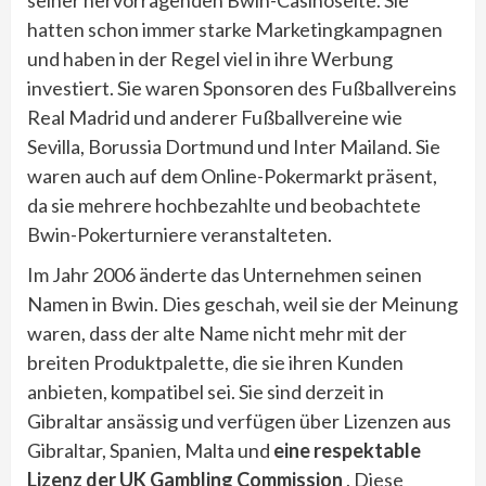
hatten schon immer starke Marketingkampagnen
und haben in der Regel viel in ihre Werbung
investiert. Sie waren Sponsoren des Fußballvereins
Real Madrid und anderer Fußballvereine wie
Sevilla, Borussia Dortmund und Inter Mailand. Sie
waren auch auf dem Online-Pokermarkt präsent,
da sie mehrere hochbezahlte und beobachtete
Bwin-Pokerturniere veranstalteten.
Im Jahr 2006 änderte das Unternehmen seinen
Namen in Bwin. Dies geschah, weil sie der Meinung
waren, dass der alte Name nicht mehr mit der
breiten Produktpalette, die sie ihren Kunden
anbieten, kompatibel sei. Sie sind derzeit in
Gibraltar ansässig und verfügen über Lizenzen aus
Gibraltar, Spanien, Malta und
eine respektable
Lizenz der UK Gambling Commission
. Diese