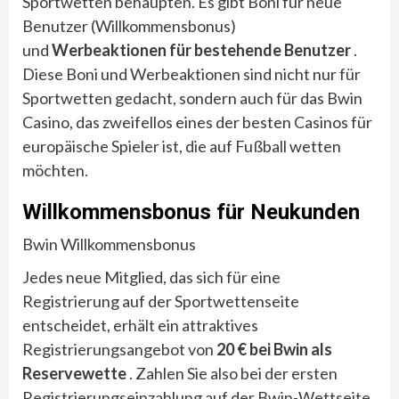
Sportwetten behaupten. Es gibt Boni für neue
Benutzer (Willkommensbonus)
und
Werbeaktionen für bestehende Benutzer
.
Diese Boni und Werbeaktionen sind nicht nur für
Sportwetten gedacht, sondern auch für das Bwin
Casino, das zweifellos eines der besten Casinos für
europäische Spieler ist, die auf Fußball wetten
möchten.
Willkommensbonus für Neukunden
Bwin Willkommensbonus
Jedes neue Mitglied, das sich für eine
Registrierung auf der Sportwettenseite
entscheidet, erhält ein attraktives
Registrierungsangebot von
20 € bei Bwin als
Reservewette
. Zahlen Sie also bei der ersten
Registrierungseinzahlung auf der Bwin-Wettseite