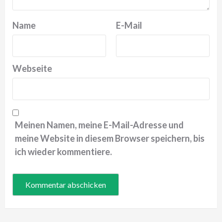
Name
E-Mail
Webseite
Meinen Namen, meine E-Mail-Adresse und
meine Website in diesem Browser speichern, bis
ich wieder kommentiere.