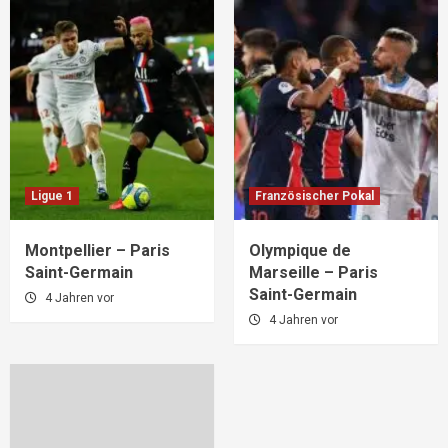
Ligue 1
Französischer Pokal
Montpellier – Paris
Olympique de
Saint-Germain
Marseille – Paris
Saint-Germain
4 Jahren vor
4 Jahren vor