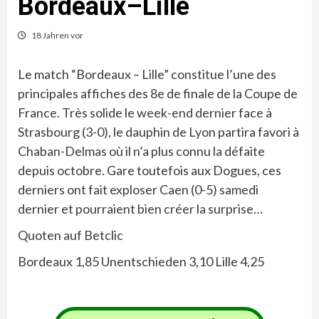
Bordeaux–Lille
18 Jahren vor
Le match “Bordeaux – Lille” constitue l’une des
principales affiches des 8e de finale de la Coupe de
France. Très solide le week-end dernier face à
Strasbourg (3-0), le dauphin de Lyon partira favori à
Chaban-Delmas où il n’a plus connu la défaite
depuis octobre. Gare toutefois aux Dogues, ces
derniers ont fait exploser Caen (0-5) samedi
dernier et pourraient bien créer la surprise…
Quoten auf Betclic
Bordeaux 1,85 Unentschieden 3,10 Lille 4,25