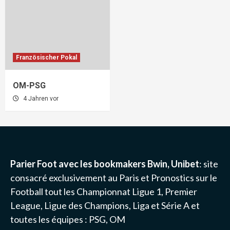
Französischer Pokal
OM-PSG
4 Jahren vor
Parier Foot avec les bookmakers Bwin, Unibet
: site
consacré exclusivement au Paris et Pronostics sur le
Football tout les Championnat
Ligue 1
, Premier
League, Ligue des Champions, Liga et Série A et
toutes les équipes :
PSG
, OM