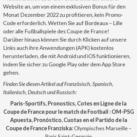
Website an, um von einem exklusiven Bonus für den
Monat Dezember 2022 zu profitieren, kein Promo-
Code erforderlich. Wetten Sie auf Bordeaux – Lille
oder alle Fußballspiele des Coupe de France!
Darüber hinaus können Sie durch Klicken auf unsere
Links auch ihre Anwendungen (APK) kostenlos
herunterladen, die mit Android und iOS funktionieren,
indem Sie sicher zu Google Play oder dem App Store
gehen.
Finden Sie diesen Artikel auf Französisch, Spanisch,
Italienisch, Deutsch und Russisch:
Paris-Sportifs, Pronostics, Cotes en Ligne de la
Coupe de France pour le match de Football : OM-PSG
Apuesta, Pronóstico, Cuotas en el Partido de
la
Coupe de France
Franziska:
Olympisches Marseille –
Paris Saint-Germain