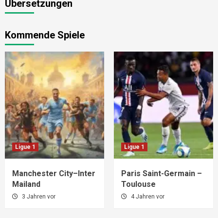
Übersetzungen
Kommende Spiele
Ligue 1
Ligue 1
Manchester City–Inter
Paris Saint-Germain –
Mailand
Toulouse
3 Jahren vor
4 Jahren vor