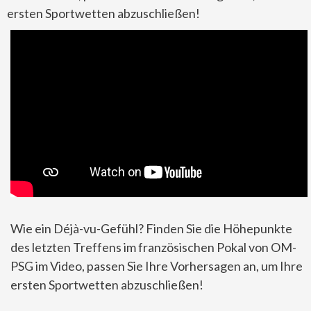
ersten Sportwetten abzuschließen!
Wie ein Déjà-vu-Gefühl? Finden Sie die Höhepunkte
des letzten Treffens im französischen Pokal von OM-
PSG im Video, passen Sie Ihre Vorhersagen an, um Ihre
ersten Sportwetten abzuschließen!