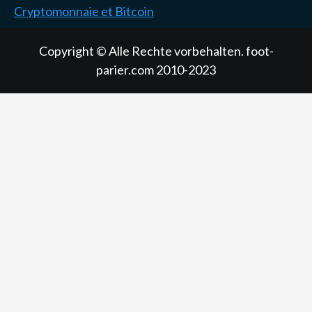
Cryptomonnaie et Bitcoin
Copyright © Alle Rechte vorbehalten. foot-
parier.com 2010-2023