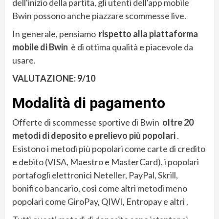
dell'inizio della partita, gli utenti dell'app mobile
Bwin possono anche piazzare scommesse live.
In generale, pensiamo
rispetto alla piattaforma
mobile di Bwin
è di ottima qualità e piacevole da
usare.
VALUTAZIONE: 9/10
Modalità di pagamento
Offerte di scommesse sportive di Bwin
oltre 20
metodi di deposito e prelievo più popolari
.
Esistono i metodi più popolari come carte di credito
e debito (VISA, Maestro e MasterCard), i popolari
portafogli elettronici Neteller, PayPal, Skrill,
bonifico bancario, così come altri metodi meno
popolari come GiroPay, QIWI, Entropay e altri .