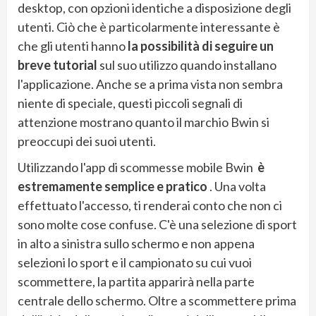
desktop, con opzioni identiche a disposizione degli
utenti. Ciò che è particolarmente interessante è
che gli utenti hanno
la possibilità di seguire un
breve tutorial
sul suo utilizzo quando installano
l'applicazione. Anche se a prima vista non sembra
niente di speciale, questi piccoli segnali di
attenzione mostrano quanto il marchio Bwin si
preoccupi dei suoi utenti.
Utilizzando l'app di scommesse mobile Bwin
è
estremamente semplice e pratico
. Una volta
effettuato l'accesso, ti renderai conto che non ci
sono molte cose confuse. C'è una selezione di sport
in alto a sinistra sullo schermo e non appena
selezioni lo sport e il campionato su cui vuoi
scommettere, la partita apparirà nella parte
centrale dello schermo. Oltre a scommettere prima