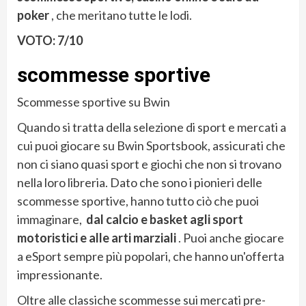
poker
, che meritano tutte le lodi.
VOTO: 7/10
scommesse sportive
Scommesse sportive su Bwin
Quando si tratta della selezione di sport e mercati a
cui puoi giocare su Bwin Sportsbook, assicurati che
non ci siano quasi sport e giochi che non si trovano
nella loro libreria. Dato che sono i pionieri delle
scommesse sportive, hanno tutto ciò che puoi
immaginare,
dal calcio e basket agli sport
motoristici e alle arti marziali
. Puoi anche giocare
a eSport sempre più popolari, che hanno un'offerta
impressionante.
Oltre alle classiche scommesse sui mercati pre-