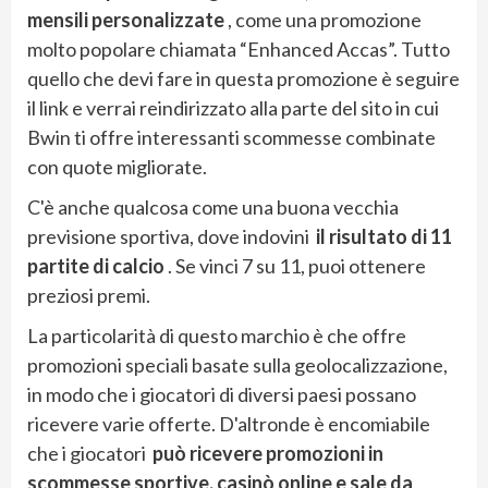
mensili personalizzate
, come una promozione
molto popolare chiamata “Enhanced Accas”. Tutto
quello che devi fare in questa promozione è seguire
il link e verrai reindirizzato alla parte del sito in cui
Bwin ti offre interessanti scommesse combinate
con quote migliorate.
C'è anche qualcosa come una buona vecchia
previsione sportiva, dove indovini
il risultato di 11
partite di calcio
. Se vinci 7 su 11, puoi ottenere
preziosi premi.
La particolarità di questo marchio è che offre
promozioni speciali basate sulla geolocalizzazione,
in modo che i giocatori di diversi paesi possano
ricevere varie offerte. D'altronde è encomiabile
che i giocatori
può ricevere promozioni in
scommesse sportive, casinò online e sale da