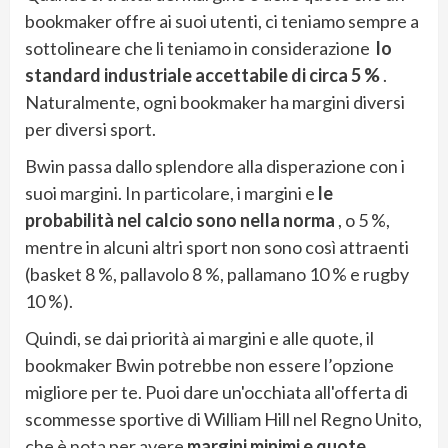
bookmaker offre ai suoi utenti, ci teniamo sempre a
sottolineare che li teniamo in considerazione
lo
standard industriale accettabile di circa 5 %
.
Naturalmente, ogni bookmaker ha margini diversi
per diversi sport.
Bwin passa dallo splendore alla disperazione con i
suoi margini. In particolare, i margini e
le
probabilità nel calcio sono nella norma
, o 5 %,
mentre in alcuni altri sport non sono così attraenti
(basket 8 %, pallavolo 8 %, pallamano 10 % e rugby
10 %).
Quindi, se dai priorità ai margini e alle quote, il
bookmaker Bwin potrebbe non essere l’opzione
migliore per te. Puoi dare un'occhiata all'offerta di
scommesse sportive di William Hill nel Regno Unito,
che è nota per avere
margini minimi e quote