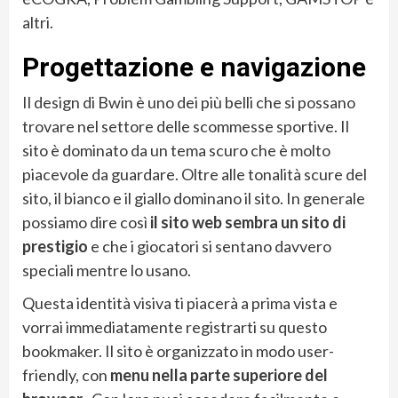
altri.
Progettazione e navigazione
Il design di Bwin è uno dei più belli che si possano
trovare nel settore delle scommesse sportive. Il
sito è dominato da un tema scuro che è molto
piacevole da guardare. Oltre alle tonalità scure del
sito, il bianco e il giallo dominano il sito. In generale
possiamo dire così
il sito web sembra un sito di
prestigio
e che i giocatori si sentano davvero
speciali mentre lo usano.
Questa identità visiva ti piacerà a prima vista e
vorrai immediatamente registrarti su questo
bookmaker. Il sito è organizzato in modo user-
friendly, con
menu nella parte superiore del