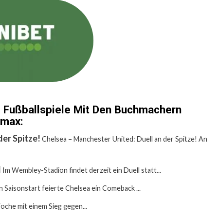
 Fußballspiele Mit Den Buchmachern
amax:
der Spitze!
Chelsea – Manchester United: Duell an der Spitze! An
d
Im Wembley-Stadion findet derzeit ein Duell statt...
 Saisonstart feierte Chelsea ein Comeback ...
che mit einem Sieg gegen...