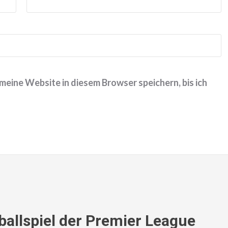
eine Website in diesem Browser speichern, bis ich
allspiel der Premier League