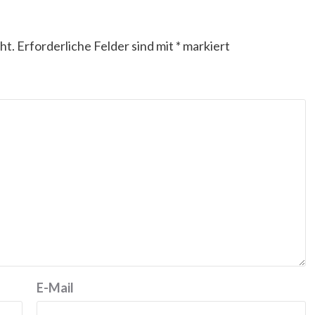
ht.
Erforderliche Felder sind mit
*
markiert
E-Mail