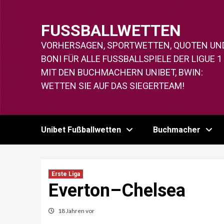
Zum
Inhalt
FUSSBALLWETTEN
springen
VORHERSAGEN, SPORTWETTEN, QUOTEN UN
BONI FÜR ALLE FUSSBALLSPIELE DER LIGUE 1 M
IT DEN BUCHMACHERN UNIBET, BWIN: W
ETTEN SIE AUF DAS SIEGERTEAM!
Unibet Fußballwetten
Buchmacher
Erste Liga
Everton–Chelsea
18 Jahren vor