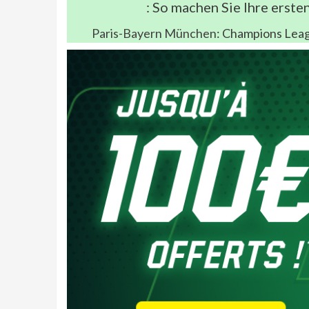
: So machen Sie Ihre erste
Paris-Bayern München
: Champions Leag