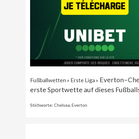
Everton–Che
Fußballwetten
»
Erste Liga
»
erste Sportwette auf dieses Fußballs
Stichworte:
Chelsea
,
Everton