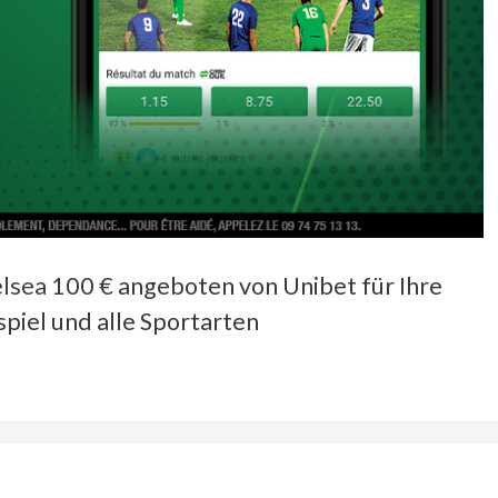
lsea
100 € angeboten von Unibet für Ihre
piel und alle Sportarten