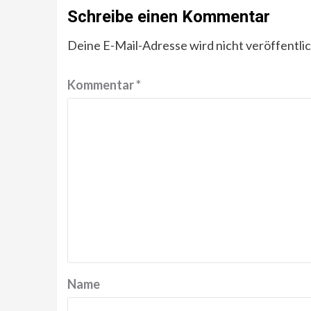
Schreibe einen Kommentar
Deine E-Mail-Adresse wird nicht veröffentlic
Kommentar
*
Name