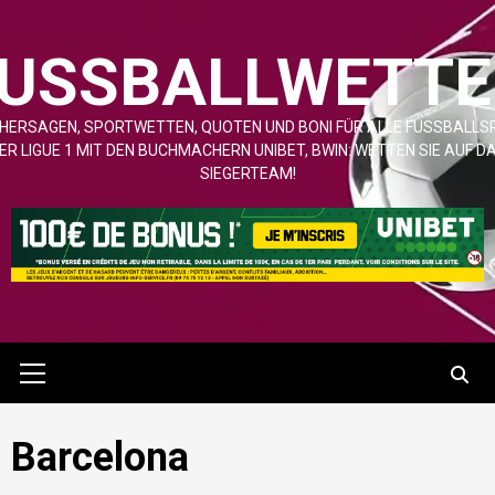
Zum
Inhalt
USSBALLWETTEN
springen
HERSAGEN, SPORTWETTEN, QUOTEN UND BONI FÜR ALLE FUSSBALLSPIE
R LIGUE 1 MIT DEN BUCHMACHERN UNIBET, BWIN: WETTEN SIE AUF DAS
IEGERTEAM!
Hauptmenü
Barcelona