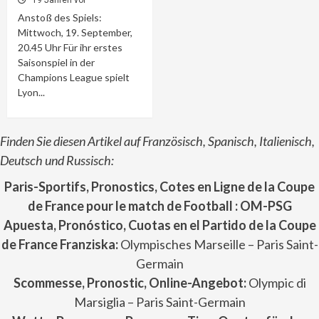
Anstoß des Spiels:
Mittwoch, 19. September,
20.45 Uhr Für ihr erstes
Saisonspiel in der
Champions League spielt
Lyon...
Finden Sie diesen Artikel auf Französisch, Spanisch, Italienisch,
Deutsch und Russisch:
Paris-Sportifs, Pronostics, Cotes en Ligne de la Coupe
de France pour le match de Football : OM-PSG
Apuesta, Pronóstico, Cuotas en el Partido de
la Coupe
de France
Franziska:
Olympisches Marseille – Paris Saint-
Germain
Scommesse, Pronostic, Online-Angebot:
Olympic di
Marsiglia – Paris Saint-Germain