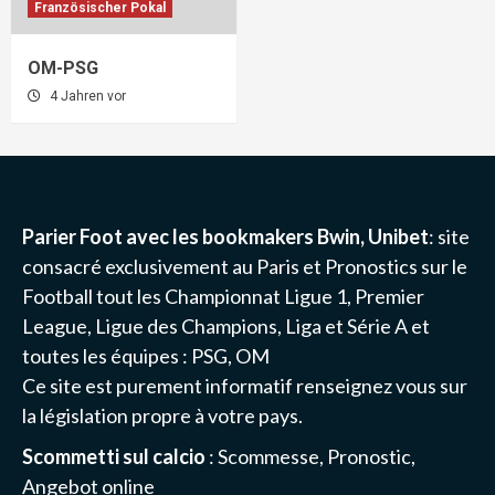
Französischer Pokal
OM-PSG
4 Jahren vor
Parier Foot avec les bookmakers Bwin, Unibet
: site
consacré exclusivement au Paris et Pronostics sur le
Football tout les Championnat
Ligue 1
, Premier
League, Ligue des Champions, Liga et Série A et
toutes les équipes :
PSG
, OM
Ce site est purement informatif renseignez vous sur
la législation propre à votre pays.
Scommetti sul calcio
: Scommesse, Pronostic,
Angebot online