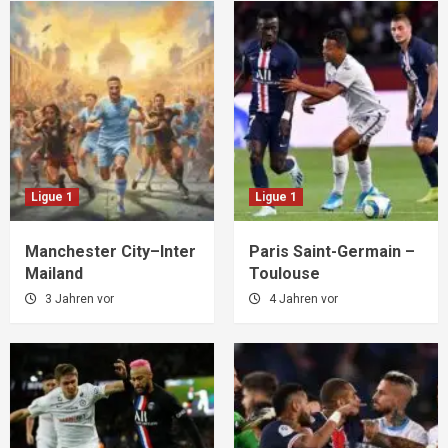
Ligue 1
Ligue 1
Manchester City–Inter
Paris Saint-Germain –
Mailand
Toulouse
3 Jahren vor
4 Jahren vor