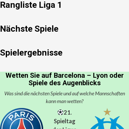
Rangliste Liga 1
Nächste Spiele
Spielergebnisse
Wetten Sie auf Barcelona – Lyon oder
Spiele des Augenblicks
Was sind die nächsten Spiele und auf welche Mannschaften
kann man wetten?
21.
Spieltag