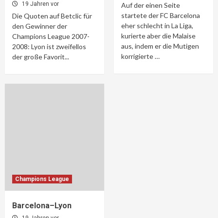
19 Jahren vor
Auf der einen Seite
startete der FC Barcelona
Die Quoten auf Betclic für
eher schlecht in La Liga,
den Gewinner der
kurierte aber die Malaise
Champions League 2007-
aus, indem er die Mutigen
2008: Lyon ist zweifellos
korrigierte …
der große Favorit...
Champions League
Barcelona–Lyon
19 Jahren vor