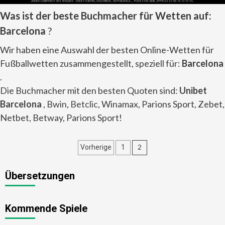
Was ist der beste Buchmacher für Wetten auf:
Barcelona
?
Wir haben eine Auswahl der besten Online-Wetten für
Fußballwetten zusammengestellt, speziell für:
Barcelona
.
Die Buchmacher mit den besten Quoten sind:
Unibet
Barcelona
,
Bwin
,
Betclic
, Winamax, Parions Sport, Zebet,
Netbet, Betway, Parions Sport!
Beitragsnavigation
2
Vorherige
1
Übersetzungen
Kommende Spiele