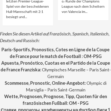
letzten Premier-League-
o.-Runde der Champions
Spiel von der bescheidenen
League nach dem Scheitern
Hull-Mannschaft mit 2:1
von Valencia im...
besiegt und...
Finden Sie diesen Artikel auf Französisch, Spanisch, Italienisch,
Deutsch und Russisch:
Paris-Sportifs, Pronostics, Cotes en Ligne de la Coupe
de France pour le match de Football : OM-PSG
Apuesta, Pronóstico, Cuotas en el Partido de
la Coupe
de France
Franziska:
Olympisches Marseille – Paris Saint-
Germain
Scommesse, Pronostic, Online-Angebot:
Olympic di
Marsiglia – Paris Saint-Germain
Wette, Prognosen, Prognose, Tipp, Quoten für den
französischen Fußball: OM - PSG
Ставки, прогнозы, коэфициенты на футбол Лиги 1