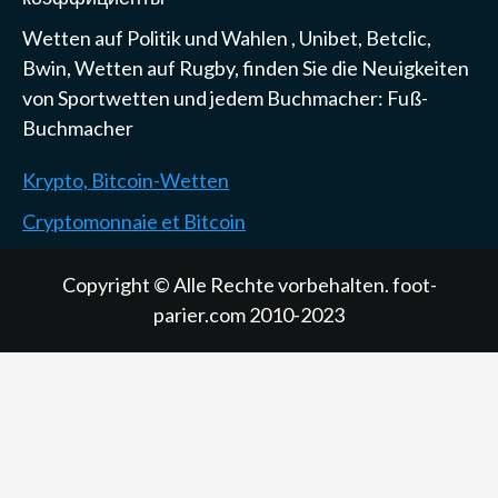
Wetten auf Politik und Wahlen
,
Unibet, Betclic,
Bwin, Wetten auf Rugby
, finden Sie die Neuigkeiten
von Sportwetten und jedem Buchmacher:
Fuß-
Buchmacher
Krypto, Bitcoin-Wetten
Cryptomonnaie et Bitcoin
Copyright © Alle Rechte vorbehalten. foot-
parier.com 2010-2023