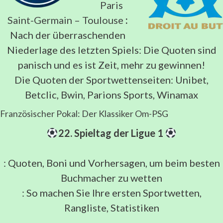
Paris
Saint-Germain – Toulouse
:
Nach der überraschenden
Niederlage des letzten Spiels: Die Quoten sind
panisch und es ist Zeit, mehr zu gewinnen!
Die Quoten der Sportwettenseiten: Unibet,
Betclic, Bwin, Parions Sports, Winamax
Französischer Pokal: Der Klassiker Om-PSG
22. Spieltag der Ligue 1
: Quoten, Boni und Vorhersagen, um beim besten
Buchmacher zu wetten
: So machen Sie Ihre ersten Sportwetten,
Rangliste, Statistiken