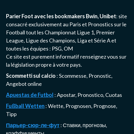
Parier Foot avec les bookmakers Bwin, Unibet
: site
consacré exclusivement au Paris et Pronostics sur le
Football tout les Championnat
Ligue 1
, Premier
League, Ligue des Champions, Liga et Série A et
toutes les équipes :
PSG
, OM
Ce site est purement informatif renseignez vous sur
la législation propre à votre pays.
Scommetti sul calcio
: Scommesse, Pronostic,
Angebot online
Apuestas de Futbol
: Apostar, Pronostico, Cuotas
Fußball Wetten
: Wette, Prognosen, Prognose,
Tipp
Парьер-сюр-ле-фут
: Ставки, прогнозы,
коэффициенты