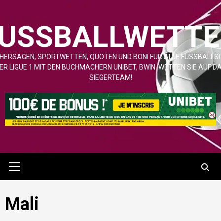
Zum
Inhalt
USSBALLWETTEN
springen
HERSAGEN, SPORTWETTEN, QUOTEN UND BONI FÜR ALLE FUSSBALLSPIE
R LIGUE 1 MIT DEN BUCHMACHERN UNIBET, BWIN: WETTEN SIE AUF DAS
IEGERTEAM!
Hauptmenü
Mali