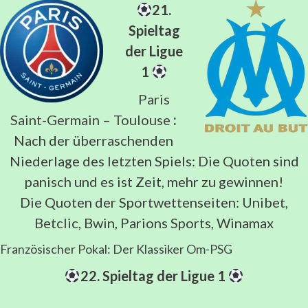
21.
Spieltag
der Ligue
1
Paris
Saint-Germain – Toulouse
:
Nach der überraschenden
Niederlage des letzten Spiels: Die Quoten sind
panisch und es ist Zeit, mehr zu gewinnen!
Die Quoten der Sportwettenseiten: Unibet,
Betclic, Bwin, Parions Sports, Winamax
Französischer Pokal: Der Klassiker Om-PSG
22. Spieltag der Ligue 1