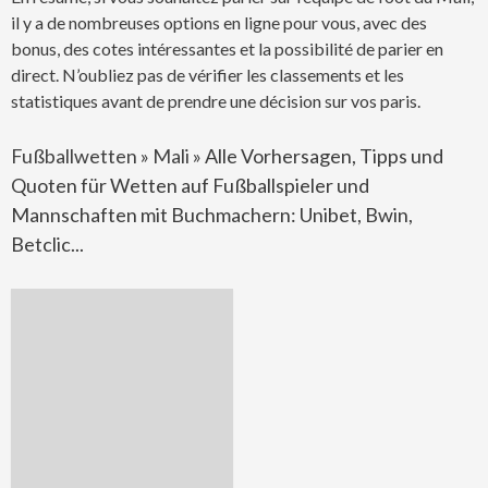
il y a de nombreuses options en ligne pour vous, avec des
bonus, des cotes intéressantes et la possibilité de parier en
direct. N’oubliez pas de vérifier les classements et les
statistiques avant de prendre une décision sur vos paris.
Fußballwetten
»
Mali
» Alle Vorhersagen, Tipps und
Quoten für Wetten auf Fußballspieler und
Mannschaften mit Buchmachern: Unibet, Bwin,
Betclic...