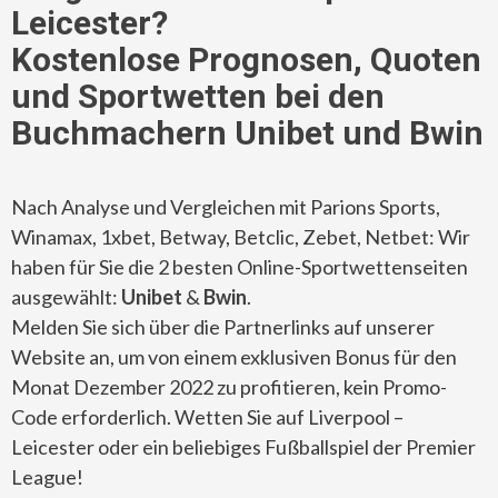
Leicester?
Kostenlose Prognosen, Quoten
und Sportwetten bei den
Buchmachern Unibet und Bwin
Nach Analyse und Vergleichen mit Parions Sports,
Winamax, 1xbet, Betway, Betclic, Zebet, Netbet: Wir
haben für Sie die 2 besten Online-Sportwettenseiten
ausgewählt:
Unibet
&
Bwin
.
Melden Sie sich über die Partnerlinks auf unserer
Website an, um von einem exklusiven Bonus für den
Monat Dezember 2022 zu profitieren, kein Promo-
Code erforderlich. Wetten Sie auf Liverpool –
Leicester oder ein beliebiges Fußballspiel der Premier
League!