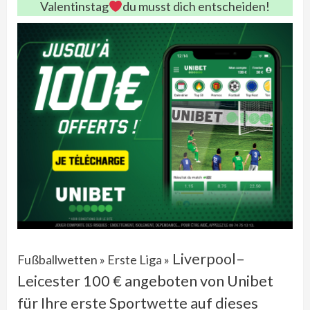
Valentinstag
du musst dich entscheiden!
Liverpool–
Fußballwetten
»
Erste Liga
»
Leicester
100 € angeboten von Unibet
für Ihre erste Sportwette auf dieses