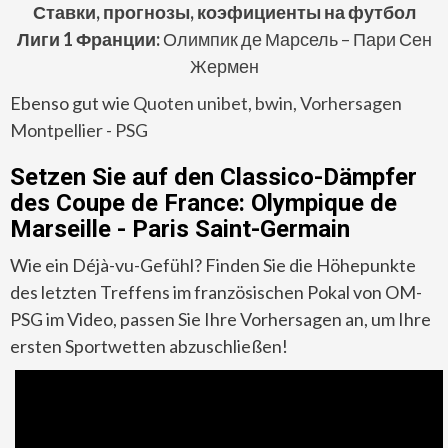
Ставки, прогнозы, коэфициенты на футбол
Лиги 1 Франции:
Олимпик де Марсель – Пари Сен
Жермен
Ebenso gut wie
Quoten unibet, bwin, Vorhersagen
Montpellier - PSG
Setzen Sie auf den Classico-Dämpfer
des Coupe de France: Olympique de
Marseille - Paris Saint-Germain
Wie ein Déjà-vu-Gefühl? Finden Sie die Höhepunkte
des letzten Treffens im französischen Pokal von OM-
PSG im Video, passen Sie Ihre Vorhersagen an, um Ihre
ersten Sportwetten abzuschließen!