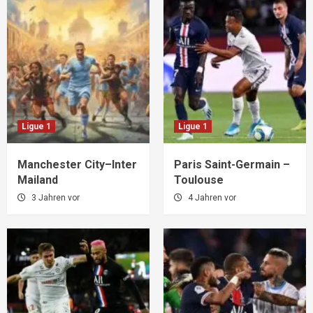
Ligue 1
Ligue 1
Manchester City–Inter
Paris Saint-Germain –
Mailand
Toulouse
3 Jahren vor
4 Jahren vor