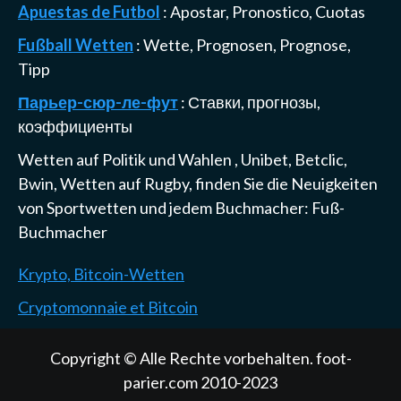
Apuestas de Futbol
: Apostar, Pronostico, Cuotas
Fußball Wetten
: Wette, Prognosen, Prognose,
Tipp
Парьер-сюр-ле-фут
: Ставки, прогнозы,
коэффициенты
Wetten auf Politik und Wahlen
,
Unibet, Betclic,
Bwin, Wetten auf Rugby
, finden Sie die Neuigkeiten
von Sportwetten und jedem Buchmacher:
Fuß-
Buchmacher
Krypto, Bitcoin-Wetten
Cryptomonnaie et Bitcoin
Copyright © Alle Rechte vorbehalten. foot-
parier.com 2010-2023