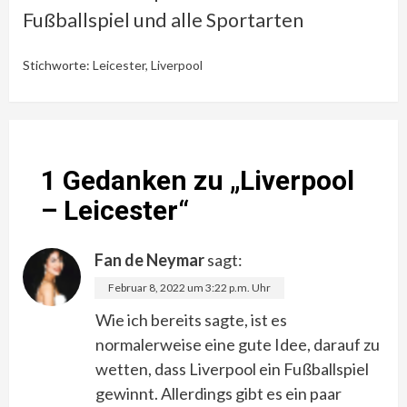
Fußballspiel und alle Sportarten
Stichworte:
Leicester
,
Liverpool
1 Gedanken zu „
Liverpool
– Leicester
“
Fan de Neymar
sagt:
Februar 8, 2022 um 3:22 p.m. Uhr
Wie ich bereits sagte, ist es
normalerweise eine gute Idee, darauf zu
wetten, dass Liverpool ein Fußballspiel
gewinnt. Allerdings gibt es ein paar