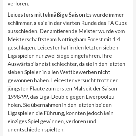
verloren.
Leicesters mittelmäßige Saison
Es wurde immer
schlimmer, als sie in der vierten Runde des FA Cups
ausschieden. Der amtierende Meister wurde vom
Meisterschaftsteam Nottingham Forest mit 1:4
geschlagen. Leicester hat in den letzten sieben
Ligaspielen nur zwei Siege eingefahren. Ihre
Auswärtsbilanz ist schlechter, da sie in den letzten
sieben Spielen in allen Wettbewerben nicht
gewonnen haben. Leicester versucht trotz der
jüngsten Flaute zum ersten Mal seit der Saison
1998/99, das Liga-Double gegen Liverpool zu
holen. Sie übernahmen in den letzten beiden
Ligaspielen die Führung, konnten jedoch kein
einziges Spiel gewinnen, verloren und
unentschieden spielten.