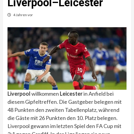
Liverpool–Leicester
4 Jahren vor
Liverpool
willkommen
Leicester
in Anfield bei
diesem Gipfeltreffen. Die Gastgeber belegen mit
48 Punkten den zweiten Tabellenplatz, während
die Gäste mit 26 Punkten den 10. Platz belegen.
Liverpool gewann im letzten Spiel den FA Cup mit
3:1 gegen Cardiff. In der Liga liegen sie neun