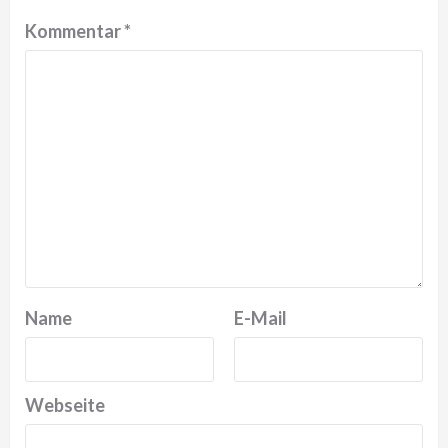
Kommentar
*
Name
E-Mail
Webseite