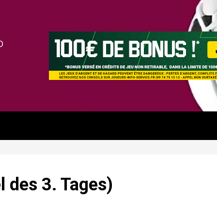
D
l des 3. Tages)