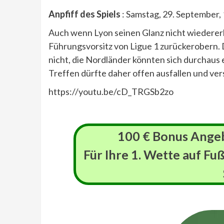
Anpfiff des Spiels
: Samstag, 29. September,
Auch wenn Lyon seinen Glanz nicht wiederer
Führungsvorsitz von Ligue 1 zurückerobern.
nicht, die Nordländer könnten sich durchaus 
Treffen dürfte daher offen ausfallen und ver
https://youtu.be/cD_TRGSb2zo
100 € Bonus Angeb
Für Ihre 1. Wette auf Fuß