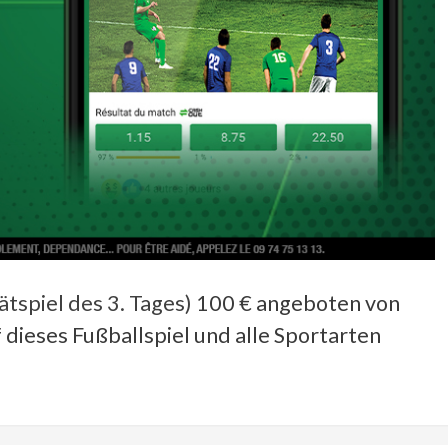
ätspiel des 3. Tages)
100 € angeboten von
 dieses Fußballspiel und alle Sportarten