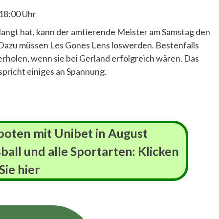
 18:00 Uhr
langt hat, kann der amtierende Meister am Samstag den
 Dazu müssen Les Gones Lens loswerden. Bestenfalls
erholen, wenn sie bei Gerland erfolgreich wären. Das
spricht einiges an Spannung.
oten mit Unibet in
August
ball und alle Sportarten: Klicken
Sie hier