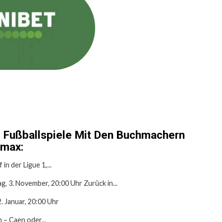
 Fußballspiele Mit Den Buchmachern
amax:
in der Ligue 1,...
ag, 3. November, 20:00 Uhr Zurück in...
. Januar, 20:00 Uhr
 – Caen oder...