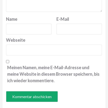
Name
E-Mail
Webseite
Meinen Namen, meine E-Mail-Adresse und
meine Website in diesem Browser speichern, bis
ich wieder kommentiere.