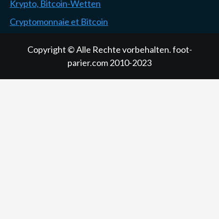
Krypto, Bitcoin-Wetten
Cryptomonnaie et Bitcoin
Copyright © Alle Rechte vorbehalten. foot-
parier.com 2010-2023