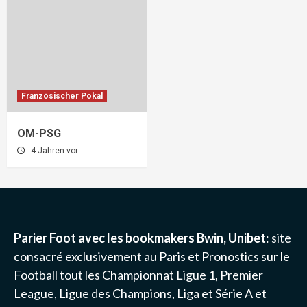
Französischer Pokal
OM-PSG
4 Jahren vor
Parier Foot avec les bookmakers Bwin, Unibet
: site
consacré exclusivement au Paris et Pronostics sur le
Football tout les Championnat
Ligue 1
, Premier
League, Ligue des Champions, Liga et Série A et