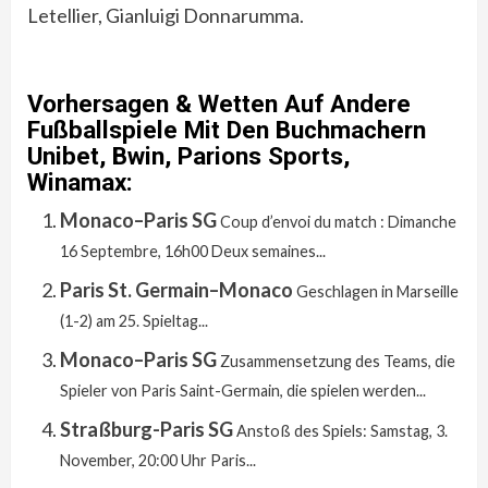
Letellier, Gianluigi Donnarumma.
Vorhersagen & Wetten Auf Andere
Fußballspiele Mit Den Buchmachern
Unibet, Bwin, Parions Sports,
Winamax:
Monaco–Paris SG
Coup d’envoi du match : Dimanche
16 Septembre, 16h00 Deux semaines...
Paris St. Germain–Monaco
Geschlagen in Marseille
(1-2) am 25. Spieltag...
Monaco–Paris SG
Zusammensetzung des Teams, die
Spieler von Paris Saint-Germain, die spielen werden...
Straßburg-Paris SG
Anstoß des Spiels: Samstag, 3.
November, 20:00 Uhr Paris...