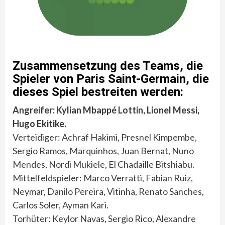
Zusammensetzung des Teams, die
Spieler von Paris Saint-Germain, die
dieses Spiel bestreiten werden:
Angreifer: Kylian Mbappé Lottin, Lionel Messi,
Hugo Ekitike.
Verteidiger: Achraf Hakimi, Presnel Kimpembe,
Sergio Ramos, Marquinhos, Juan Bernat, Nuno
Mendes, Nordi Mukiele, El Chadaille Bitshiabu.
Mittelfeldspieler: Marco Verratti, Fabian Ruiz,
Neymar, Danilo Pereira, Vitinha, Renato Sanches,
Carlos Soler, Ayman Kari.
Torhüter: Keylor Navas, Sergio Rico, Alexandre