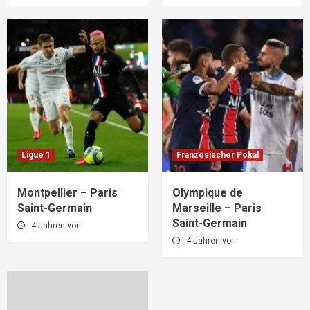
Ligue 1
Französischer Pokal
Montpellier – Paris
Olympique de
Saint-Germain
Marseille – Paris
Saint-Germain
4 Jahren vor
4 Jahren vor