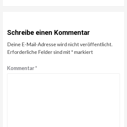
Schreibe einen Kommentar
Deine E-Mail-Adresse wird nicht veröffentlicht.
Erforderliche Felder sind mit
*
markiert
Kommentar
*