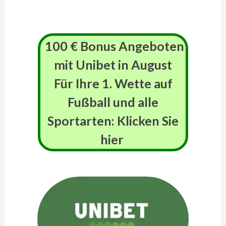
100 € Bonus Angeboten
mit Unibet in
August
Für Ihre 1. Wette auf
Fußball und alle
Sportarten: Klicken Sie
hier