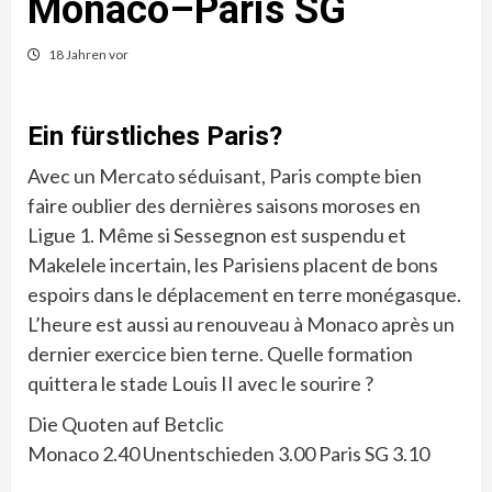
Monaco–Paris SG
18 Jahren vor
Ein fürstliches Paris?
Avec un Mercato séduisant, Paris compte bien
faire oublier des dernières saisons moroses en
Ligue 1. Même si Sessegnon est suspendu et
Makelele incertain, les Parisiens placent de bons
espoirs dans le déplacement en terre monégasque.
L’heure est aussi au renouveau à Monaco après un
dernier exercice bien terne. Quelle formation
quittera le stade Louis II avec le sourire ?
Die Quoten auf Betclic
Monaco 2.40 Unentschieden 3.00 Paris SG 3.10