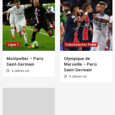
Ligue 1
Französischer Pokal
Montpellier – Paris
Olympique de
Saint-Germain
Marseille – Paris
Saint-Germain
4 Jahren vor
4 Jahren vor