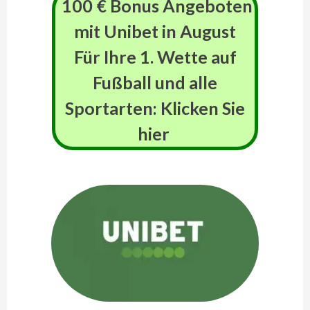
100 € Bonus Angeboten
mit Unibet in
August
Für Ihre 1. Wette auf
Fußball und alle
Sportarten: Klicken Sie
hier