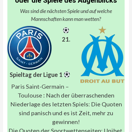
oder die Spiele des Augenblicks
Was sind die nächsten Spiele und auf welche
Mannschaften kann man wetten?
21.
Spieltag der Ligue 1
Paris Saint-Germain –
Toulouse
:
Nach der überraschenden
Niederlage des letzten Spiels: Die Quoten
sind panisch und es ist Zeit, mehr zu
gewinnen!
Die Quoten der Sportwettenseiten: Unibet,