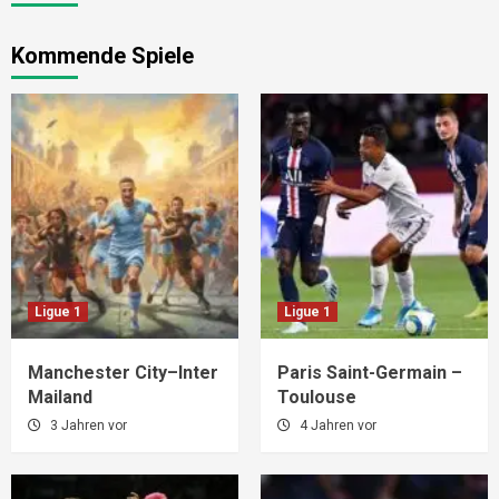
Kommende Spiele
Ligue 1
Ligue 1
Manchester City–Inter
Paris Saint-Germain –
Mailand
Toulouse
3 Jahren vor
4 Jahren vor