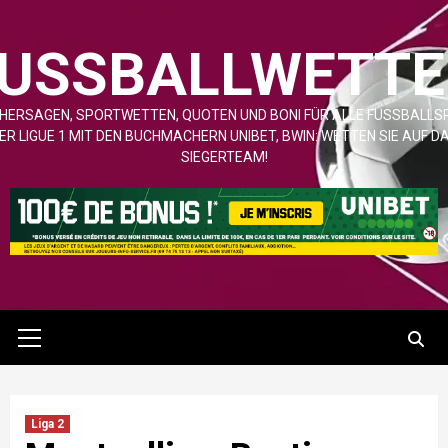
Zum
Inhalt
USSBALLWETTEN
springen
HERSAGEN, SPORTWETTEN, QUOTEN UND BONI FÜR ALLE FUSSBALLSPIE
R LIGUE 1 MIT DEN BUCHMACHERN UNIBET, BWIN: WETTEN SIE AUF DAS
IEGERTEAM!
Hauptmenü
Liga 2