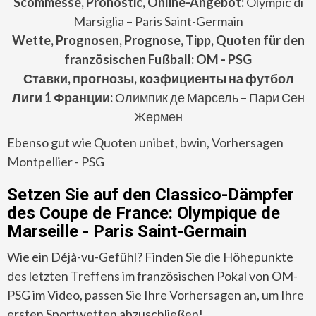
Scommesse, Pronostic, Online-Angebot:
Olympic di
Marsiglia – Paris Saint-Germain
Wette, Prognosen, Prognose, Tipp, Quoten für den
französischen Fußball: OM - PSG
Ставки, прогнозы, коэфициенты на футбол
Лиги 1 Франции:
Олимпик де Марсель – Пари Сен
Жермен
Ebenso gut wie
Quoten unibet, bwin, Vorhersagen
Montpellier - PSG
Setzen Sie auf den Classico-Dämpfer
des Coupe de France: Olympique de
Marseille - Paris Saint-Germain
Wie ein Déjà-vu-Gefühl? Finden Sie die Höhepunkte
des letzten Treffens im französischen Pokal von OM-
PSG im Video, passen Sie Ihre Vorhersagen an, um Ihre
ersten Sportwetten abzuschließen!