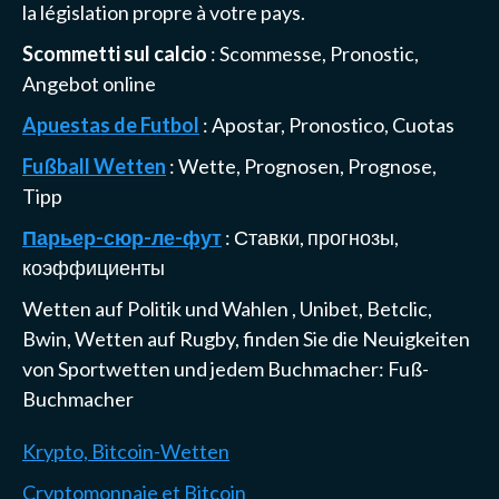
la législation propre à votre pays.
Scommetti sul calcio
: Scommesse, Pronostic,
Angebot online
Apuestas de Futbol
: Apostar, Pronostico, Cuotas
Fußball Wetten
: Wette, Prognosen, Prognose,
Tipp
Парьер-сюр-ле-фут
: Ставки, прогнозы,
коэффициенты
Wetten auf Politik und Wahlen
,
Unibet, Betclic,
Bwin, Wetten auf Rugby
, finden Sie die Neuigkeiten
von Sportwetten und jedem Buchmacher:
Fuß-
Buchmacher
Krypto, Bitcoin-Wetten
Cryptomonnaie et Bitcoin