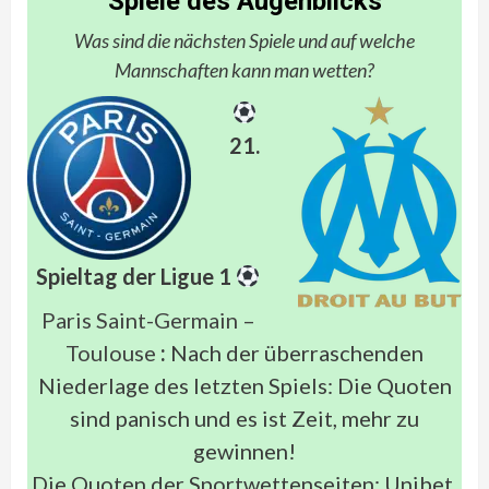
Spiele des Augenblicks
Was sind die nächsten Spiele und auf welche
Mannschaften kann man wetten?
21.
Spieltag der Ligue 1
Paris Saint-Germain –
Toulouse
:
Nach der überraschenden
Niederlage des letzten Spiels: Die Quoten
sind panisch und es ist Zeit, mehr zu
gewinnen!
Die Quoten der Sportwettenseiten: Unibet,