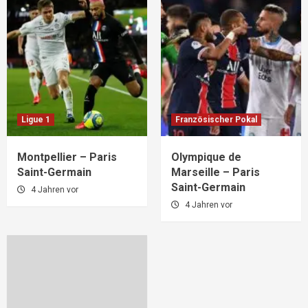
Ligue 1
Französischer Pokal
Montpellier – Paris
Olympique de
Saint-Germain
Marseille – Paris
Saint-Germain
4 Jahren vor
4 Jahren vor