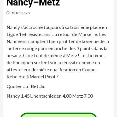
Nancy–Metz
18 Jahren vor
Nancy s’accroche toujours à sa troisième place en
Ligue 1 et résiste ainsi au retour de Marseille. Les
Nancéens comptent bien profiter de la venue de la
lanterne rouge pour empocher les 3 points dans la
besace. Gare tout de même à Metz ! Les hommes
de Pouliquen surfent sur la réussite comme en
atteste leur dernière qualification en Coupe.
Rebelote à Marcel Picot ?
Quoten auf Betclic
Nancy 1,45 Unentschieden 4,00 Metz 7,00