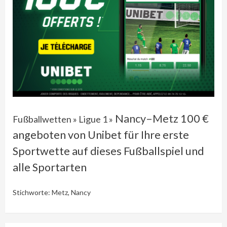
Nancy–Metz
100 €
Fußballwetten
»
Ligue 1
»
angeboten von Unibet für Ihre erste
Sportwette auf dieses Fußballspiel und
alle Sportarten
Stichworte:
Metz
,
Nancy