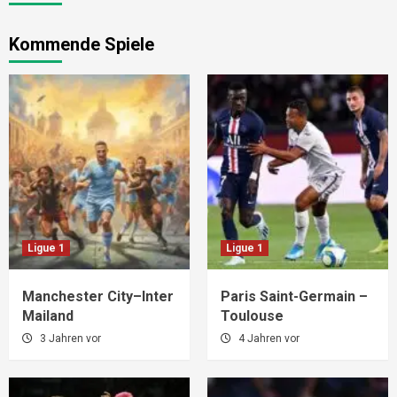
Kommende Spiele
Ligue 1
Ligue 1
Manchester City–Inter
Paris Saint-Germain –
Mailand
Toulouse
3 Jahren vor
4 Jahren vor