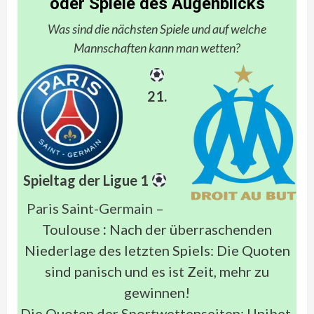
oder Spiele des Augenblicks
Was sind die nächsten Spiele und auf welche
Mannschaften kann man wetten?
21.
Spieltag der Ligue 1
Paris Saint-Germain –
Toulouse
:
Nach der überraschenden
Niederlage des letzten Spiels: Die Quoten
sind panisch und es ist Zeit, mehr zu
gewinnen!
Die Quoten der Sportwettenseiten: Unibet,