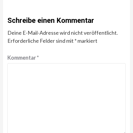
Schreibe einen Kommentar
Deine E-Mail-Adresse wird nicht veröffentlicht.
Erforderliche Felder sind mit
*
markiert
Kommentar
*