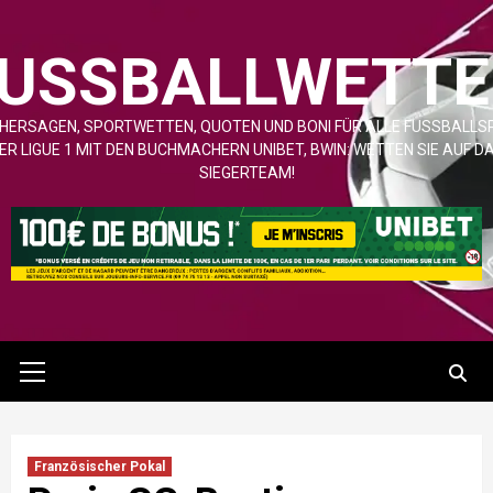
Zum
Inhalt
USSBALLWETTEN
springen
HERSAGEN, SPORTWETTEN, QUOTEN UND BONI FÜR ALLE FUSSBALLSPIE
R LIGUE 1 MIT DEN BUCHMACHERN UNIBET, BWIN: WETTEN SIE AUF DAS
IEGERTEAM!
Hauptmenü
Französischer Pokal