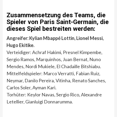
Zusammensetzung des Teams, die
Spieler von Paris Saint-Germain, die
dieses Spiel bestreiten werden:
Angreifer: Kylian Mbappé Lottin, Lionel Messi,
Hugo Ekitike.
Verteidiger: Achraf Hakimi, Presnel Kimpembe,
Sergio Ramos, Marquinhos, Juan Bernat, Nuno
Mendes, Nordi Mukiele, El Chadaille Bitshiabu.
Mittelfeldspieler: Marco Verratti, Fabian Ruiz,
Neymar, Danilo Pereira, Vitinha, Renato Sanches,
Carlos Soler, Ayman Kari.
Torhüter: Keylor Navas, Sergio Rico, Alexandre
Letellier, Gianluigi Donnarumma.