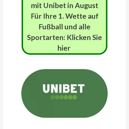
mit Unibet in
August
Für Ihre 1. Wette auf
Fußball und alle
Sportarten: Klicken Sie
hier