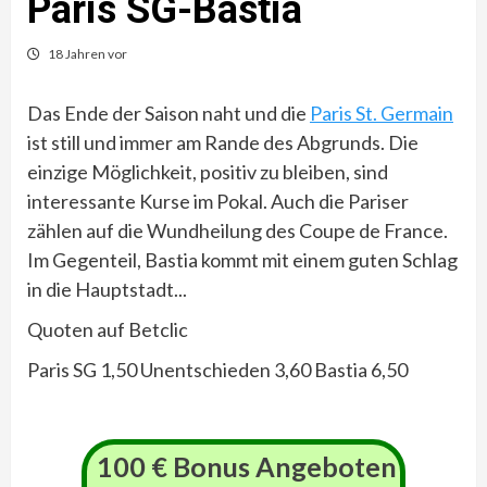
Paris SG-Bastia
18 Jahren vor
Das Ende der Saison naht und die
Paris St. Germain
ist still und immer am Rande des Abgrunds. Die
einzige Möglichkeit, positiv zu bleiben, sind
interessante Kurse im Pokal. Auch die Pariser
zählen auf die Wundheilung des Coupe de France.
Im Gegenteil, Bastia kommt mit einem guten Schlag
in die Hauptstadt...
Quoten auf Betclic
Paris SG 1,50 Unentschieden 3,60 Bastia 6,50
100 € Bonus Angeboten