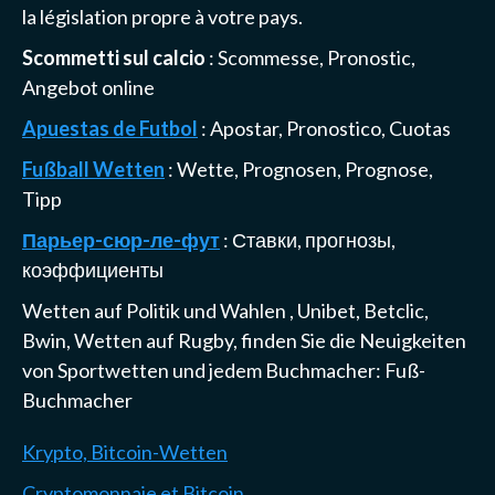
la législation propre à votre pays.
Scommetti sul calcio
: Scommesse, Pronostic,
Angebot online
Apuestas de Futbol
: Apostar, Pronostico, Cuotas
Fußball Wetten
: Wette, Prognosen, Prognose,
Tipp
Парьер-сюр-ле-фут
: Ставки, прогнозы,
коэффициенты
Wetten auf Politik und Wahlen
,
Unibet, Betclic,
Bwin, Wetten auf Rugby
, finden Sie die Neuigkeiten
von Sportwetten und jedem Buchmacher:
Fuß-
Buchmacher
Krypto, Bitcoin-Wetten
Cryptomonnaie et Bitcoin