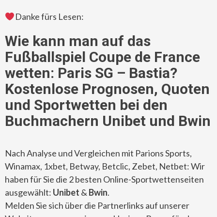
Danke fürs Lesen:
Wie kann man auf das
Fußballspiel Coupe de France
wetten: Paris SG – Bastia?
Kostenlose Prognosen, Quoten
und Sportwetten bei den
Buchmachern Unibet und Bwin
Nach Analyse und Vergleichen mit Parions Sports,
Winamax, 1xbet, Betway, Betclic, Zebet, Netbet: Wir
haben für Sie die 2 besten Online-Sportwettenseiten
ausgewählt:
Unibet
&
Bwin
.
Melden Sie sich über die Partnerlinks auf unserer