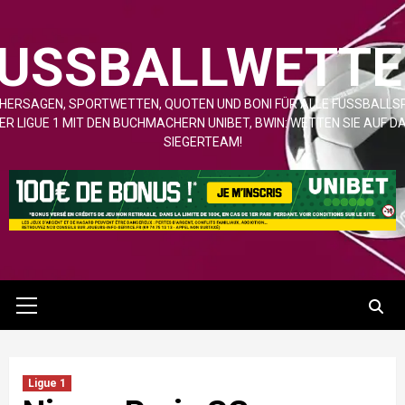
Zum
Inhalt
USSBALLWETTEN
springen
HERSAGEN, SPORTWETTEN, QUOTEN UND BONI FÜR ALLE FUSSBALLSPIE
R LIGUE 1 MIT DEN BUCHMACHERN UNIBET, BWIN: WETTEN SIE AUF DAS
IEGERTEAM!
Hauptmenü
Ligue 1