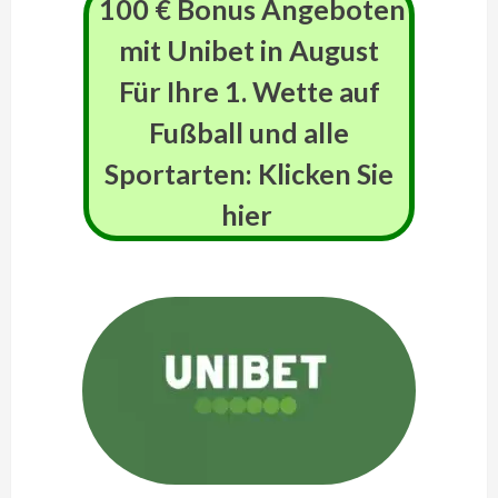
100 € Bonus Angeboten
mit Unibet in
August
Für Ihre 1. Wette auf
Fußball und alle
Sportarten: Klicken Sie
hier