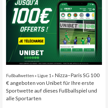
Nizza–Paris SG
100
Fußballwetten
»
Ligue 1
»
€ angeboten von Unibet für Ihre erste
Sportwette auf dieses Fußballspiel und
alle Sportarten