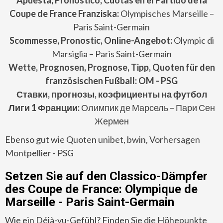
Apuesta, Pronóstico, Cuotas en el Partido de
la
Coupe de France
Franziska:
Olympisches Marseille –
Paris Saint-Germain
Scommesse, Pronostic, Online-Angebot:
Olympic di
Marsiglia – Paris Saint-Germain
Wette, Prognosen, Prognose, Tipp, Quoten für den
französischen Fußball: OM - PSG
Ставки, прогнозы, коэфициенты на футбол
Лиги 1 Франции:
Олимпик де Марсель – Пари Сен
Жермен
Ebenso gut wie
Quoten unibet, bwin, Vorhersagen
Montpellier - PSG
Setzen Sie auf den Classico-Dämpfer
des Coupe de France: Olympique de
Marseille - Paris Saint-Germain
Wie ein Déjà-vu-Gefühl? Finden Sie die Höhepunkte