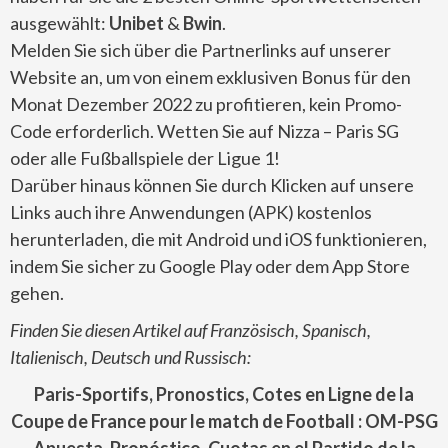
ausgewählt:
Unibet
&
Bwin
.
Melden Sie sich über die Partnerlinks auf unserer
Website an, um von einem exklusiven Bonus für den
Monat Dezember 2022 zu profitieren, kein Promo-
Code erforderlich. Wetten Sie auf Nizza – Paris SG
oder alle Fußballspiele der Ligue 1!
Darüber hinaus können Sie durch Klicken auf unsere
Links auch ihre Anwendungen (APK) kostenlos
herunterladen, die mit Android und iOS funktionieren,
indem Sie sicher zu Google Play oder dem App Store
gehen.
Finden Sie diesen Artikel auf Französisch, Spanisch,
Italienisch, Deutsch und Russisch:
Paris-Sportifs, Pronostics, Cotes en Ligne de la
Coupe de France pour le match de Football : OM-PSG