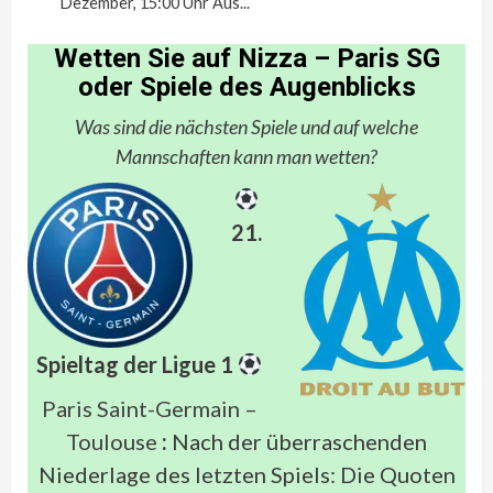
Dezember, 15:00 Uhr Aus...
Wetten Sie auf Nizza – Paris SG
oder Spiele des Augenblicks
Was sind die nächsten Spiele und auf welche
Mannschaften kann man wetten?
21.
Spieltag der Ligue 1
Paris Saint-Germain –
Toulouse
:
Nach der überraschenden
Niederlage des letzten Spiels: Die Quoten