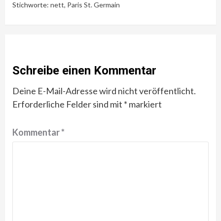
Stichworte:
nett
,
Paris St. Germain
Schreibe einen Kommentar
Deine E-Mail-Adresse wird nicht veröffentlicht.
Erforderliche Felder sind mit
*
markiert
Kommentar
*