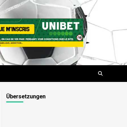
Übersetzungen