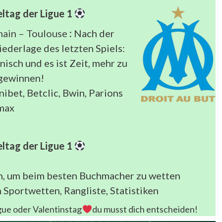
eltag der Ligue 1
main – Toulouse
:
Nach der
derlage des letzten Spiels:
isch und es ist Zeit, mehr zu
gewinnen!
bet, Betclic, Bwin, Parions
max
eltag der Ligue 1
n, um beim besten Buchmacher zu wetten
n Sportwetten, Rangliste, Statistiken
ue oder Valentinstag
du musst dich entscheiden!