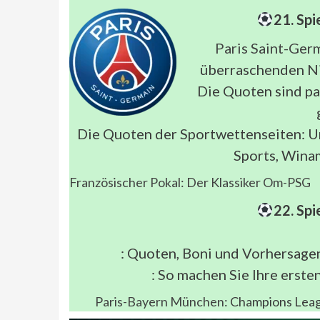
21. Spi
Paris Saint-Ger
überraschenden Nie
Die Quoten sind pan
Die Quoten der Sportwettenseiten: Uni
Sports, Wina
Französischer Pokal: Der Klassiker Om-PSG
22. Spi
: Quoten, Boni und Vorhersage
: So machen Sie Ihre erste
Paris-Bayern München
: Champions Leag