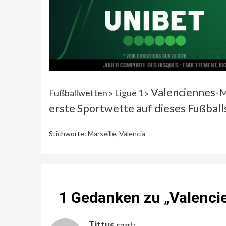
Valenciennes-M
Fußballwetten
»
Ligue 1
»
erste Sportwette auf dieses Fußballs
Stichworte:
Marseille
,
Valencia
1 Gedanken zu „
Valenci
Tittus
sagt: