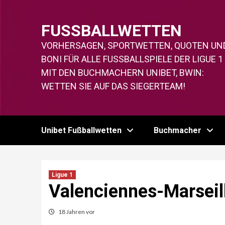
Zum
Inhalt
FUSSBALLWETTEN
springen
VORHERSAGEN, SPORTWETTEN, QUOTEN UN
BONI FÜR ALLE FUSSBALLSPIELE DER LIGUE 1 M
IT DEN BUCHMACHERN UNIBET, BWIN: W
ETTEN SIE AUF DAS SIEGERTEAM!
Unibet Fußballwetten
Buchmacher
Ligue 1
Valenciennes-Marseil
18 Jahren vor