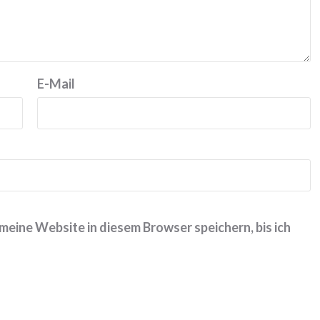
E-Mail
eine Website in diesem Browser speichern, bis ich