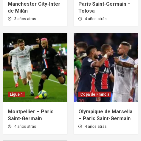
Manchester City-Inter
Paris Saint-Germain –
de Milán
Tolosa
3 años atrás
4 años atrás
Ligue 1
Copa de Francia
Montpellier – Paris
Olympique de Marsella
Saint-Germain
– Paris Saint-Germain
4 años atrás
4 años atrás