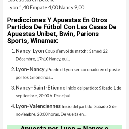
Lyon 1,40 Empate 4,00 Nancy 9,00
Predicciones Y Apuestas En Otros
Partidos De Fútbol Con Las Casas De
Apuestas Unibet, Bwin, Parions
Sports, Winamax:
Nancy-Lyon
Coup d’envoi du match : Samedi 22
Décembre, 17h10 Nancy, qui...
Lyon–Nancy
¿Puede el Lyon ser coronado en el poste
por los Girondinos...
Nancy–Saint-Étienne
Inicio del partido: Sábado 1 de
septiembre, 20:00 h. Principal...
Lyon–Valenciennes
Inicio del partido: Sábado 3 de
noviembre, 20:00 horas. De vuelta en...
Apuesta por Lyon – Nancy o