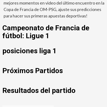
mejores momentos en video del último encuentro en la
Copa de Francia de OM-PSG, ajuste sus predicciones
para hacer sus primeras apuestas deportivas!
Campeonato de Francia de
fútbol: Ligue 1
posiciones liga 1
Próximos Partidos
Resultados del partido