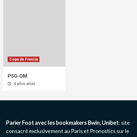
Copa de Francia
PSG-OM
4 años atrás
Parier Foot avec les bookmakers Bwin, Unibet
: site
consacré exclusivement au Paris et Pronostics sur le