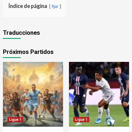
Índice de página
fijar
Traducciones
Próximos Partidos
Ligue 1
Ligue 1