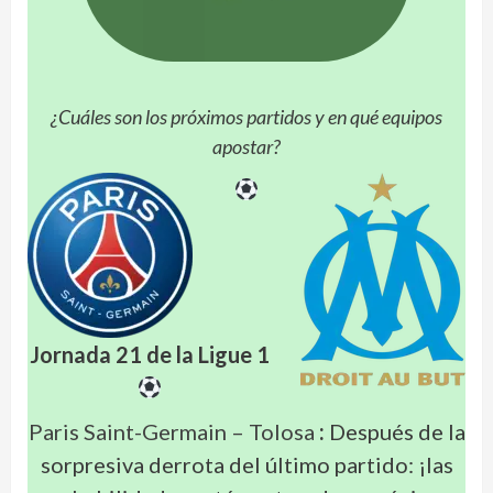
¿Cuáles son los próximos partidos y en qué equipos
apostar?
Jornada 21 de la Ligue 1
Paris Saint-Germain – Tolosa
:
Después de la
sorpresiva derrota del último partido: ¡las