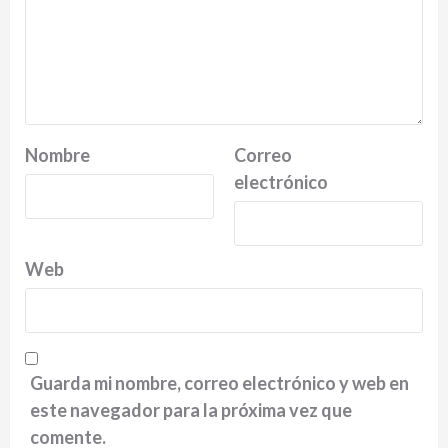
Nombre
Correo
electrónico
Web
Guarda mi nombre, correo electrónico y web en
este navegador para la próxima vez que
comente.