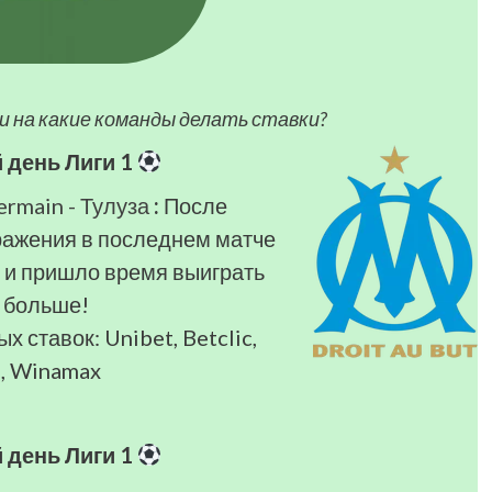
и на какие команды делать ставки?
 день Лиги 1
ermain - Тулуза
:
После
ражения в последнем матче
 и пришло время выиграть
больше!
 ставок: Unibet, Betclic,
s, Winamax
 день Лиги 1