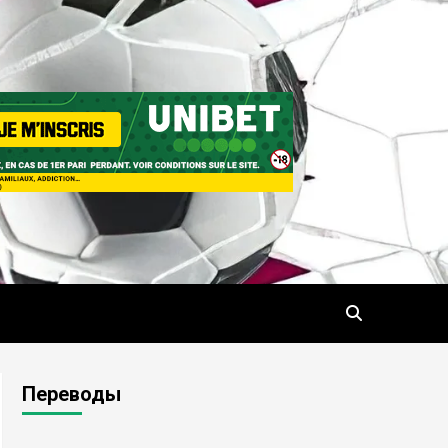
Переводы