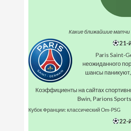
Какие ближайшие матчи 
21-й
Paris Saint-G
неожиданного по
шансы паникуют,
Коэффициенты на сайтах спортивных
Bwin, Parions Sport
Кубок Франции: классический Om-PSG
22-й