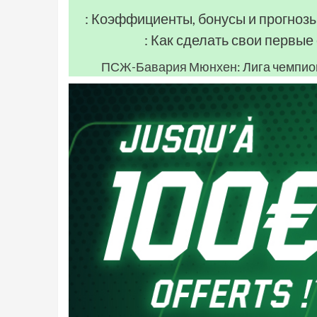
: Коэффициенты, бонусы и прогнозы
: Как сделать свои первые 
ПСЖ-Бавария Мюнхен
: Лига чемпи