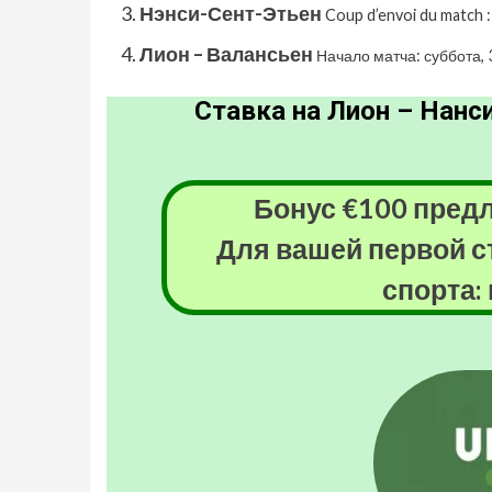
Нэнси-Сент-Этьен
Coup d’envoi du match :
Лион – Валансьен
Начало матча: суббота, 3
Ставка на Лион – Нанс
Бонус €100 предл
Для вашей первой с
спорта: