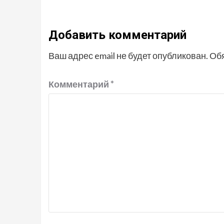
Добавить комментарий
Ваш адрес email не будет опубликован.
Об
Комментарий
*