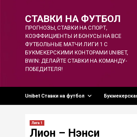
перейти
к
СТАВКИ НА ФУТБОЛ
содержанию
ПРОГНОЗЫ, СТАВКИ НА СПОРТ,
КОЭФФИЦИЕНТЫ И БОНУСЫ НА ВСЕ
ФУТБОЛЬНЫЕ МАТЧИ ЛИГИ 1 С
БУКМЕКЕРСКИМИ КОНТОРАМИ UNIBET,
BWIN: ДЕЛАЙТЕ СТАВКИ НА КОМАНДУ-
ПОБЕДИТЕЛЯ!
Unibet Ставки на футбол
Букмекерска
Лига 1
Лион – Нэнси