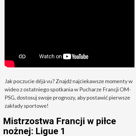
Jak poczucie déjà vu? Znajdź najciekawsze momenty w
wideo z ostatniego spotkania w Pucharze Francji OM-
PSG, dostosuj swoje prognozy, aby postawić pierwsze
zakłady sportowe!
Mistrzostwa Francji w piłce
nożnej: Ligue 1