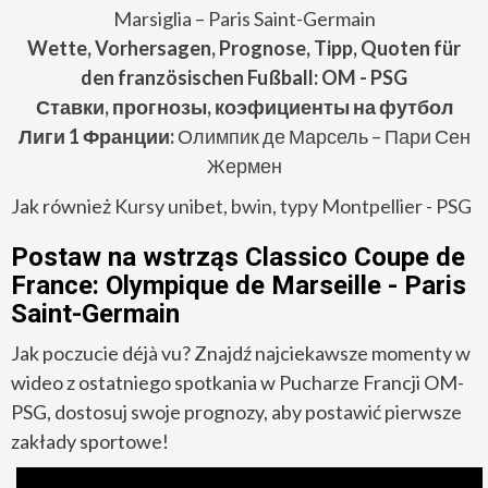
Marsiglia – Paris Saint-Germain
Wette, Vorhersagen, Prognose, Tipp, Quoten für
den französischen Fußball: OM - PSG
Ставки, прогнозы, коэфициенты на футбол
Лиги 1 Франции:
Олимпик де Марсель – Пари Сен
Жермен
Jak również
Kursy unibet, bwin, typy Montpellier - PSG
Postaw na wstrząs Classico Coupe de
France: Olympique de Marseille - Paris
Saint-Germain
Jak poczucie déjà vu? Znajdź najciekawsze momenty w
wideo z ostatniego spotkania w Pucharze Francji OM-
PSG, dostosuj swoje prognozy, aby postawić pierwsze
zakłady sportowe!