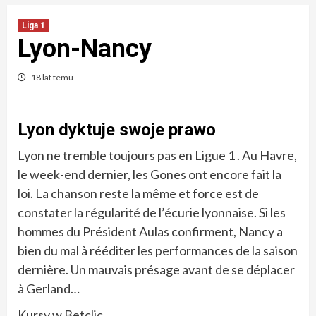
Liga 1
Lyon-Nancy
18 lat temu
Lyon dyktuje swoje prawo
Lyon ne tremble toujours pas en Ligue 1 . Au Havre,
le week-end dernier, les Gones ont encore fait la
loi. La chanson reste la même et force est de
constater la régularité de l’écurie lyonnaise. Si les
hommes du Président Aulas confirment, Nancy a
bien du mal à rééditer les performances de la saison
dernière. Un mauvais présage avant de se déplacer
à Gerland…
Kursy w Betclic