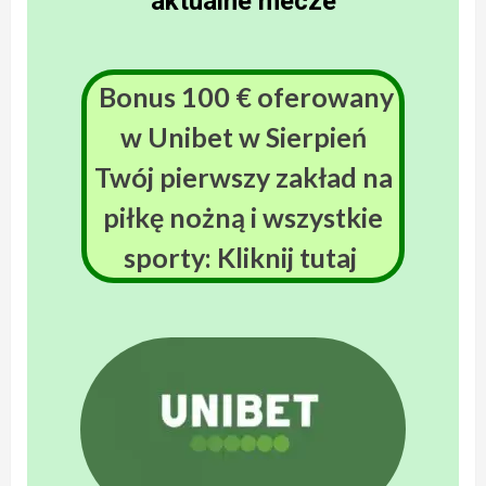
aktualne mecze
Bonus 100 € oferowany
w Unibet w
Sierpień
Twój pierwszy zakład na
piłkę nożną i wszystkie
sporty: Kliknij tutaj