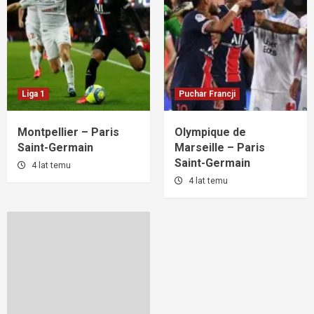
Liga 1
Puchar Francji
Montpellier – Paris
Olympique de
Saint-Germain
Marseille – Paris
Saint-Germain
4 lat temu
4 lat temu