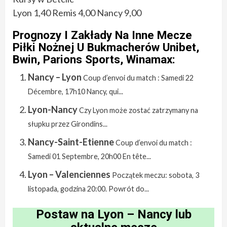
Lyon 1,40 Remis 4,00 Nancy 9,00
Prognozy I Zakłady Na Inne Mecze
Piłki Nożnej U Bukmacherów Unibet,
Bwin, Parions Sports, Winamax:
Nancy – Lyon
Coup d’envoi du match : Samedi 22
Décembre, 17h10 Nancy, qui...
Lyon-Nancy
Czy Lyon może zostać zatrzymany na
słupku przez Girondins...
Nancy-Saint-Etienne
Coup d’envoi du match :
Samedi 01 Septembre, 20h00 En tête...
Lyon – Valenciennes
Początek meczu: sobota, 3
listopada, godzina 20:00. Powrót do...
Postaw na Lyon – Nancy lub