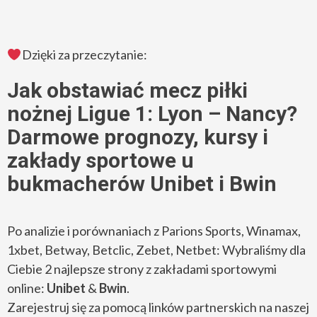
Dzięki za przeczytanie:
Jak obstawiać mecz piłki
nożnej Ligue 1: Lyon – Nancy?
Darmowe prognozy, kursy i
zakłady sportowe u
bukmacherów Unibet i Bwin
Po analizie i porównaniach z Parions Sports, Winamax,
1xbet, Betway, Betclic, Zebet, Netbet: Wybraliśmy dla
Ciebie 2 najlepsze strony z zakładami sportowymi
online:
Unibet
&
Bwin
.
Zarejestruj się za pomocą linków partnerskich na naszej