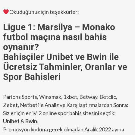
Okuduğunuz için teşekkürler:
Ligue 1: Marsilya – Monako
futbol maçına nasıl bahis
oynanır?
Bahisçiler Unibet ve Bwin ile
Ücretsiz Tahminler, Oranlar ve
Spor Bahisleri
Parions Sports, Winamax, 1xbet, Betway, Betclic,
Zebet, Netbet ile Analiz ve Karşılaştırmalardan Sonra:
Sizler için en iyi 2 online spor bahis sitesini seçtik:
Unibet
&
Bwin
.
Promosyon koduna gerek olmadan Aralık 2022 ayına