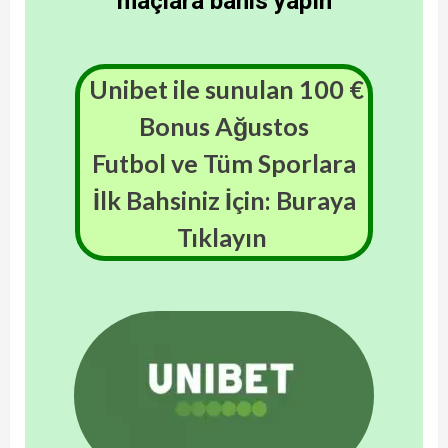
maçlara bahis yapın
Unibet ile sunulan 100 €
Bonus
Ağustos
Futbol ve Tüm Sporlara
İlk Bahsiniz İçin: Buraya
Tıklayın