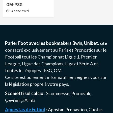
OM-PSG
4 sene evvel
Parier Foot avec les bookmakers Bwin, Unibet
: site
consacré exclusivement au Paris et Pronostics sur le
Football tout les Championnat
Ligue 1
, Premier
League, Ligue des Champions, Liga et Série A et
toutes les équipes :
PSG
, OM
Ce site est purement informatif renseignez vous sur
la législation propre à votre pays.
Scometti sul calcio
: Scommesse, Pronostik,
Çevrimiçi Alıntı
Apuestas de Futbol
: Apostar, Pronastico, Cuotas