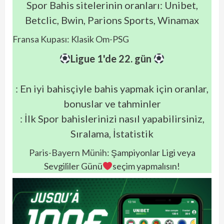
Spor Bahis sitelerinin oranları: Unibet,
Betclic, Bwin, Parions Sports, Winamax
Fransa Kupası: Klasik Om-PSG
Ligue 1'de 22. gün
: En iyi bahisçiyle bahis yapmak için oranlar,
bonuslar ve tahminler
: İlk Spor bahislerinizi nasıl yapabilirsiniz,
Sıralama, İstatistik
Paris-Bayern Münih
: Şampiyonlar Ligi veya
Sevgililer Günü
seçim yapmalısın!