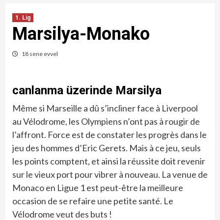
1. Lig
Marsilya-Monako
18 sene evvel
canlanma üzerinde Marsilya
Même si Marseille a dû s’incliner face à Liverpool
au Vélodrome, les Olympiens n’ont pas à rougir de
l’affront. Force est de constater les progrès dans le
jeu des hommes d’Eric Gerets. Mais à ce jeu, seuls
les points comptent, et ainsi la réussite doit revenir
sur le vieux port pour vibrer à nouveau. La venue de
Monaco en Ligue 1 est peut-être la meilleure
occasion de se refaire une petite santé. Le
Vélodrome veut des buts !