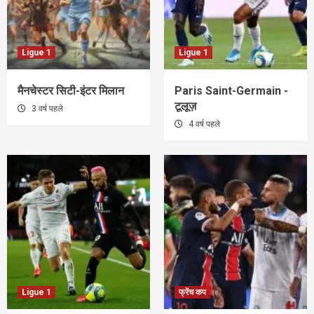
Ligue 1
Ligue 1
मैनचेस्टर सिटी-इंटर मिलान
Paris Saint-Germain -
टूलूज़
3 वर्ष पहले
4 वर्ष पहले
Ligue 1
फ्रेंच कप