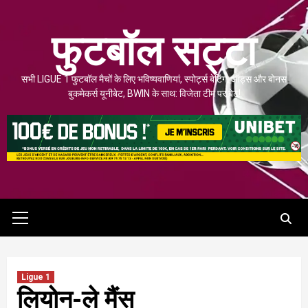
इसे
छोड़कर
फुटबॉल सट्टा
सामग्री
पर
सभी LIGUE 1 फुटबॉल मैचों के लिए भविष्यवाणियां, स्पोर्ट्स बेटिंग, ऑड्स और बोनस
बढ़ने
बुकमेकर्स यूनीबेट, BWIN के साथ: विजेता टीम पर बेट!
के
लिए
मुख्य
मेनू
Ligue 1
लियोन-ले मैंस