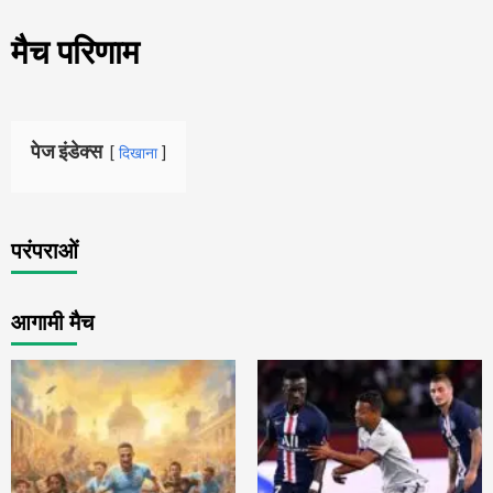
मैच परिणाम
पेज इंडेक्स
दिखाना
परंपराओं
आगामी मैच